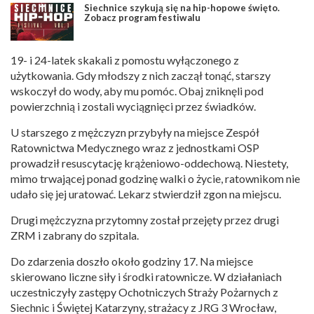
Siechnice szykują się na hip-hopowe święto.
Zobacz program festiwalu
19- i 24-latek skakali z pomostu wyłączonego z
użytkowania. Gdy młodszy z nich zaczął tonąć, starszy
wskoczył do wody, aby mu pomóc. Obaj zniknęli pod
powierzchnią i zostali wyciągnięci przez świadków.
U starszego z mężczyzn przybyły na miejsce Zespół
Ratownictwa Medycznego wraz z jednostkami OSP
prowadził resuscytację krążeniowo-oddechową. Niestety,
mimo trwającej ponad godzinę walki o życie, ratownikom nie
udało się jej uratować. Lekarz stwierdził zgon na miejscu.
Drugi mężczyzna przytomny został przejęty przez drugi
ZRM i zabrany do szpitala.
Do zdarzenia doszło około godziny 17. Na miejsce
skierowano liczne siły i środki ratownicze. W działaniach
uczestniczyły zastępy Ochotniczych Straży Pożarnych z
Siechnic i Świętej Katarzyny, strażacy z JRG 3 Wrocław,