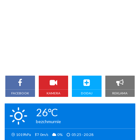
FACEBOOK
KAMERA
DODAJ
REKLAMA
26°C
bezchmurnie
1019hPa
0m/s
0%
05:25 - 20:28