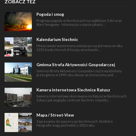
ZOBACZ TEŻ
Pogoda i smog
Prognoza pogody w Siechnicach na najbliższe 5 dni oraz
Alert Smogowy - informacje o stanie jakości …
Kalendarium Siechnic
Miejscowość wymieniona została po raz pierwszy w roku
1253, kiedy Henryk III książę wrocławski …
Gminna Strefa Aktywności Gospodarczej
Gminna Strefa Aktywności Gospodarczej to wydzielony
przez gminę w 1999 roku obszar przeznaczony pod …
Kamera internetowa Siechnice Ratusz
Kamera internetowa skierowana na Ratusz w Siechnicach.
Zobacz jak wygląda centrum Siechnic o każdej …
Mapa / Street-View
Zapraszamy do spaceru po Siechnicach. Niektóre
fotografie mogą pochodzić z 2013 roku.