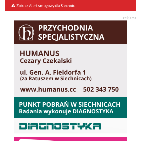
Zobacz Alert smogowy dla Siechnic
reklama