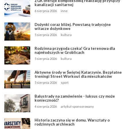
ZGK oferuje kompleksową realizację przyłączy
kanalizacji sanitarnej
6 sierpnia 2026
inne
Dożynki coraz bliżej. Powstaną tradycyjne
witacze dożynkowe
5 sierpnia 2026
kultura
Rodzinna przygoda czeka! Gra terenowa dla
najmłodszych w Groblicach
5 sierpnia 2026
kultura
Aktywne środy w Świętej Katarzynie. Bezpłatne
treningi Street Workout dla mieszkańców
5 sierpnia 2026
sport
Balustrady na zamówienie - luksus czy może
konieczność?
4 sierpnia 2026
artykuł sponsorowany
Historia zaczyna się w domu. Warsztaty o
rodzinnych archiwach