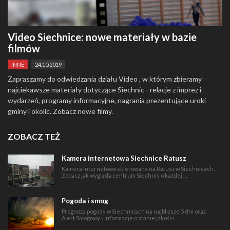
Video Siechnice: nowe materiały w bazie
filmów
INNE
24.10.2019
Zapraszamy do odwiedzania działu Video , w którym zbieramy
najciekawsze materiały dotyczące Siechnic - relacje z imprez i
wydarzeń, programy informacyjne, nagrania prezentujące uroki
gminy i okolic. Zobacz nowe filmy.
ZOBACZ TEŻ
Kamera internetowa Siechnice Ratusz
Kamera internetowa skierowana na Ratusz w Siechnicach.
Zobacz jak wygląda centrum Siechnic o każdej …
Pogoda i smog
Prognoza pogody w Siechnicach na najbliższe 5 dni oraz
Alert Smogowy - informacje o stanie jakości …