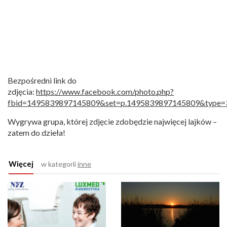
Bezpośredni link do
zdjęcia:
https://www.facebook.com/photo.php?
fbid=1495839897145809&set=p.1495839897145809&type=3
Wygrywa grupa, której zdjęcie zdobędzie najwięcej lajków –
zatem do dzieła!
Więcej
w kategorii
inne