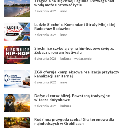
Tragedia na Błękitnej Lagunie. Rozwaga nad
wodą może uratować życie
7 sierpnia 2026
inne
Ludzie Siechnic. Komendant Straży Miejskiej
Radosław Radawiec
7 sierpnia 2026
inne
Siechnice szykują się na hip-hopowe święto.
Zobacz program festiwalu
6 sierpnia 2026
kultura
wydarzenie
ZGK oferuje kompleksową realizację przyłączy
kanalizacji sanitarnej
6 sierpnia 2026
inne
Dożynki coraz bliżej. Powstaną tradycyjne
witacze dożynkowe
5 sierpnia 2026
kultura
Rodzinna przygoda czeka! Gra terenowa dla
najmłodszych w Groblicach