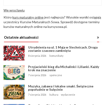
We wrocławiu
Który
kurs maturalny online
jest najlepszy? Wysokie wyniki osiągają
uczestnicy Kursów Maturalnych Sowa. Sprawdź dostępne terminy
kursów maturalnych online na kursysowa.pl.
Ostatnie aktualności
Utrudnienia na ul. 1 Maja w Siechnicach. Droga
zostanie czasowo zamknięta
8 sierpnia 2026
komunikaty
Przyjacielski bieg dla Michalinki i Lilianki. Każdy
krok ma znaczenie
7 sierpnia 2026
społeczne
Muzyka, zabawa i lokalne smaki. Świąteczne
popołudnie w Sulęcinie
7 sierpnia 2026
kultura
wydarzenie