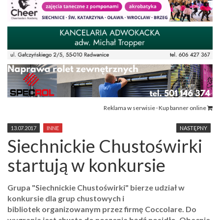
Reklama w serwisie · Kup banner online
13.07.2017
INNE
NASTĘPNY
Siechnickie Chustoświrki
startują w konkursie
Grupa "Siechnickie Chustoświrki" bierze udział w
konkursie dla grup chustowych i
bibliotek organizowanym przez firmę Coccolare. Do
wygrania jest chusta do noszenia bądź nosidło. Obecnie