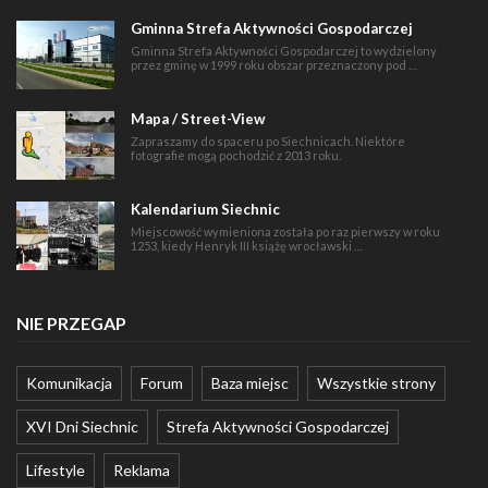
Gminna Strefa Aktywności Gospodarczej
Gminna Strefa Aktywności Gospodarczej to wydzielony
przez gminę w 1999 roku obszar przeznaczony pod …
Mapa / Street-View
Zapraszamy do spaceru po Siechnicach. Niektóre
fotografie mogą pochodzić z 2013 roku.
Kalendarium Siechnic
Miejscowość wymieniona została po raz pierwszy w roku
1253, kiedy Henryk III książę wrocławski …
NIE PRZEGAP
Komunikacja
Forum
Baza miejsc
Wszystkie strony
XVI Dni Siechnic
Strefa Aktywności Gospodarczej
Lifestyle
Reklama