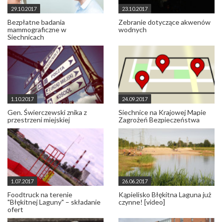
29.10.2017
23.10.2017
Bezpłatne badania
Zebranie dotyczące akwenów
mammograficzne w
wodnych
Siechnicach
1.10.2017
24.09.2017
Gen. Świerczewski znika z
Siechnice na Krajowej Mapie
przestrzeni miejskiej
Zagrożeń Bezpieczeństwa
1.07.2017
26.06.2017
Foodtruck na terenie
Kąpielisko Błękitna Laguna już
"Błękitnej Laguny" – składanie
czynne! [video]
ofert