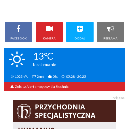
FACEBOOK
KAMERA
DODAJ
REKLAMA
13°C
bezchmurnie
1023hPa
2m/s
0%
05:28 - 20:25
Zobacz Alert smogowy dla Siechnic
reklama