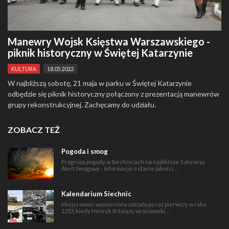
Manewry Wojsk Księstwa Warszawskiego -
piknik historyczny w Świętej Katarzynie
KULTURA
18.05.2022
W najbliższą sobotę, 21 maja w parku w Świętej Katarzynie
odbędzie się piknik historyczny połączony z prezentacją manewrów
grupy rekonstrukcyjnej. Zachęcamy do udziału.
ZOBACZ TEŻ
Pogoda i smog
Prognoza pogody w Siechnicach na najbliższe 5 dni oraz
Alert Smogowy - informacje o stanie jakości …
Kalendarium Siechnic
Miejscowość wymieniona została po raz pierwszy w roku
1253, kiedy Henryk III książę wrocławski …