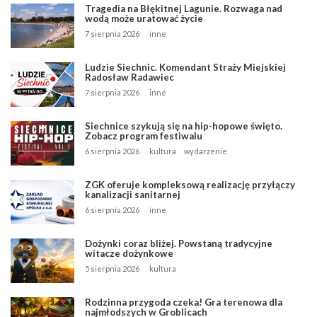
Tragedia na Błękitnej Lagunie. Rozwaga nad
wodą może uratować życie
7 sierpnia 2026
inne
Ludzie Siechnic. Komendant Straży Miejskiej
Radosław Radawiec
7 sierpnia 2026
inne
Siechnice szykują się na hip-hopowe święto.
Zobacz program festiwalu
6 sierpnia 2026
kultura
wydarzenie
ZGK oferuje kompleksową realizację przyłączy
kanalizacji sanitarnej
6 sierpnia 2026
inne
Dożynki coraz bliżej. Powstaną tradycyjne
witacze dożynkowe
5 sierpnia 2026
kultura
Rodzinna przygoda czeka! Gra terenowa dla
najmłodszych w Groblicach