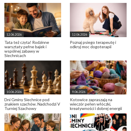
12.06.2026
12.06.2026
Tata też czyta! Rodzinne
Poznaj psiego terapeutę i
warsztaty pełne bajek i
odkryj moc dogoterapii
wspólnej zabawy w
Siechnicach
10.06.2026
9.06.2026
Dni Gminy Siechnice pod
Kotowice zapraszają na
znakiem szachów. Nadchodzi V
wieczór pełen włóczki,
Turniej Szachowy
kreatywności i dobrej energii