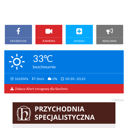
FACEBOOK
KAMERA
DODAJ
REKLAMA
33°C
bezchmurnie
1012hPa
3m/s
0%
05:30 - 20:23
Zobacz Alert smogowy dla Siechnic
reklama