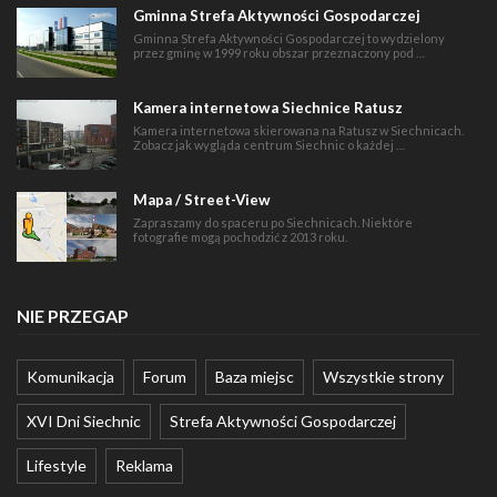
Gminna Strefa Aktywności Gospodarczej
Gminna Strefa Aktywności Gospodarczej to wydzielony
przez gminę w 1999 roku obszar przeznaczony pod …
Kamera internetowa Siechnice Ratusz
Kamera internetowa skierowana na Ratusz w Siechnicach.
Zobacz jak wygląda centrum Siechnic o każdej …
Mapa / Street-View
Zapraszamy do spaceru po Siechnicach. Niektóre
fotografie mogą pochodzić z 2013 roku.
NIE PRZEGAP
Komunikacja
Forum
Baza miejsc
Wszystkie strony
XVI Dni Siechnic
Strefa Aktywności Gospodarczej
Lifestyle
Reklama