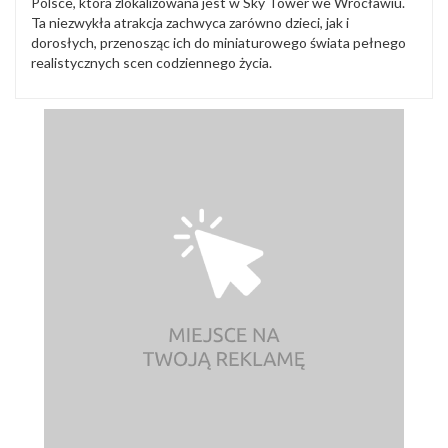
Polsce, która zlokalizowana jest w Sky Tower we Wrocławiu.
Ta niezwykła atrakcja zachwyca zarówno dzieci, jak i
dorosłych, przenosząc ich do miniaturowego świata pełnego
realistycznych scen codziennego życia.