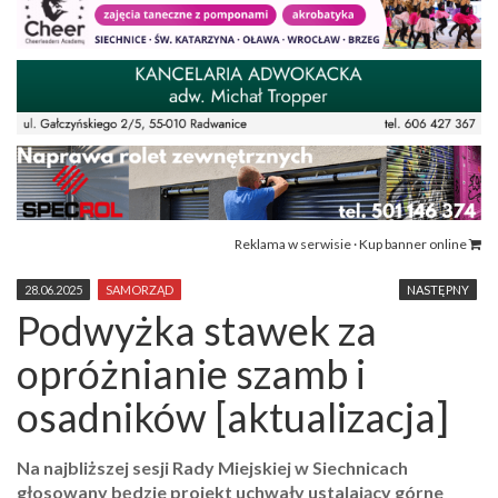
Reklama w serwisie · Kup banner online
28.06.2025
SAMORZĄD
NASTĘPNY
Podwyżka stawek za
opróżnianie szamb i
osadników [aktualizacja]
Na najbliższej sesji Rady Miejskiej w Siechnicach
głosowany będzie projekt uchwały ustalający górne