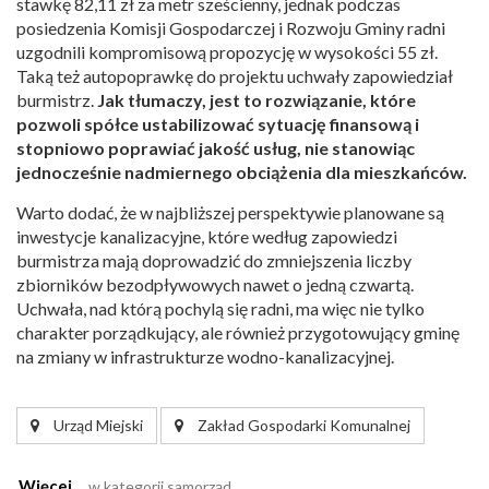
stawkę 82,11 zł za metr sześcienny, jednak podczas
posiedzenia Komisji Gospodarczej i Rozwoju Gminy radni
uzgodnili kompromisową propozycję w wysokości 55 zł.
Taką też autopoprawkę do projektu uchwały zapowiedział
burmistrz.
Jak tłumaczy,
jest to rozwiązanie, które
pozwoli spółce ustabilizować sytuację finansową i
stopniowo poprawiać jakość usług, nie stanowiąc
jednocześnie nadmiernego obciążenia dla mieszkańców.
Warto dodać, że w najbliższej perspektywie planowane są
inwestycje kanalizacyjne, które według zapowiedzi
burmistrza mają doprowadzić do zmniejszenia liczby
zbiorników bezodpływowych nawet o jedną czwartą.
Uchwała, nad którą pochylą się radni, ma więc nie tylko
charakter porządkujący, ale również przygotowujący gminę
na zmiany w infrastrukturze wodno-kanalizacyjnej.
Urząd Miejski
Zakład Gospodarki Komunalnej
Więcej
w kategorii
samorząd