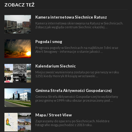
ZOBACZ TEŻ
Kamera internetowa Siechnice Ratusz
Kamera internetowa skierowana na Ratusz w Siechnicach.
Zobacz jak wygląda centrum Siechnic o każdej …
Pogoda i smog
Prognoza pogody w Siechnicach na najbliższe 5 dni oraz
Alert Smogowy - informacje o stanie jakości …
Kalendarium Siechnic
Miejscowość wymieniona została po raz pierwszy w roku
1253, kiedy Henryk III książę wrocławski …
Gminna Strefa Aktywności Gospodarczej
Gminna Strefa Aktywności Gospodarczej to wydzielony
przez gminę w 1999 roku obszar przeznaczony pod …
Mapa / Street-View
Zapraszamy do spaceru po Siechnicach. Niektóre
fotografie mogą pochodzić z 2013 roku.