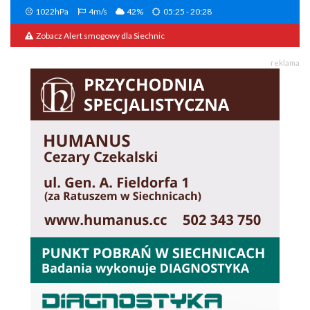
1022hPa
4m/s
42%
05:25 - 20:28
Zobacz Alert smogowy dla Siechnic
reklama