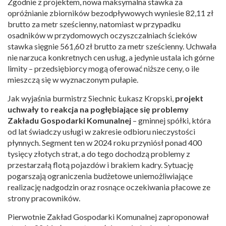
Zgodnie z projektem, nowa maksymalna stawka za
opróżnianie zbiorników bezodpływowych wyniesie 82,11 zł
brutto za metr sześcienny, natomiast w przypadku
osadników w przydomowych oczyszczalniach ścieków
stawka sięgnie 561,60 zł brutto za metr sześcienny. Uchwała
nie narzuca konkretnych cen usług, a jedynie ustala ich górne
limity – przedsiębiorcy mogą oferować niższe ceny, o ile
mieszczą się w wyznaczonym pułapie.
Jak wyjaśnia burmistrz Siechnic Łukasz Kropski,
projekt
uchwały to reakcja na pogłębiające się problemy
Zakładu Gospodarki Komunalnej
– gminnej spółki, która
od lat świadczy usługi w zakresie odbioru nieczystości
płynnych. Segment ten w 2024 roku przyniósł ponad 400
tysięcy złotych strat, a do tego dochodzą problemy z
przestarzałą flotą pojazdów i brakiem kadry. Sytuację
pogarszają ograniczenia budżetowe uniemożliwiające
realizację nadgodzin oraz rosnące oczekiwania płacowe ze
strony pracowników.
Pierwotnie Zakład Gospodarki Komunalnej zaproponował