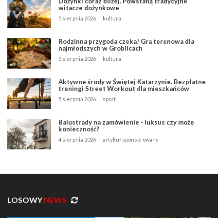
Dożynki coraz bliżej. Powstaną tradycyjne
witacze dożynkowe
5 sierpnia 2026
kultura
Rodzinna przygoda czeka! Gra terenowa dla
najmłodszych w Groblicach
5 sierpnia 2026
kultura
Aktywne środy w Świętej Katarzynie. Bezpłatne
treningi Street Workout dla mieszkańców
5 sierpnia 2026
sport
Balustrady na zamówienie - luksus czy może
konieczność?
4 sierpnia 2026
artykuł sponsorowany
LOSOWY
NEWS