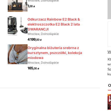
W
K
wy
Sp
ku
O