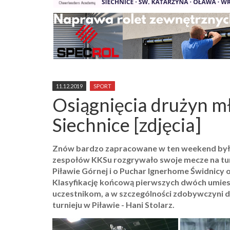
11.12.2019
SPORT
Osiągnięcia drużyn 
Siechnice [zdjęcia]
Znów bardzo zapracowane w ten weekend były
zespołów KKSu rozgrywało swoje mecze na tu
Piławie Górnej i o Puchar Ignerhome Świdnicy
Klasyfikację końcową pierwszych dwóch umies
uczestnikom, a w szczególności zdobywczyni d
turnieju w Piławie - Hani Stolarz.