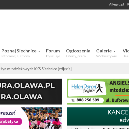
Allegro.pl
R
 Mieszkańców. Aktualności, forum,
Poznaj Siechnice
Forum
Ogłoszenia
Galerie
Vi
Informacje, strony
Dyskusje
Oferty, praca
W obiektywie
Baz
użyn młodzieżowych KKS Siechnice [zdjęcia]