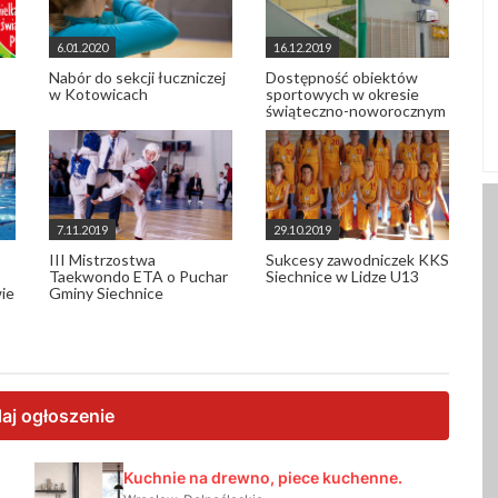
6.01.2020
16.12.2019
Nabór do sekcji łuczniczej
Dostępność obiektów
w Kotowicach
sportowych w okresie
świąteczno-noworocznym
7.11.2019
29.10.2019
III Mistrzostwa
Sukcesy zawodniczek KKS
Taekwondo ETA o Puchar
Siechnice w Lidze U13
ie
Gminy Siechnice