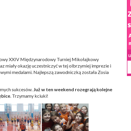
iowy XXIV Międzynarodowy Turniej Mikołajkowy
z miały okazję uczestniczyć w tej olbrzymiej imprezie i
owymi medalami. Najlepszą zawodniczką została Zosia
samych sukcesów.
Już w ten weekend rozegrają kolejne
ębice
. Trzymamy kciuki!