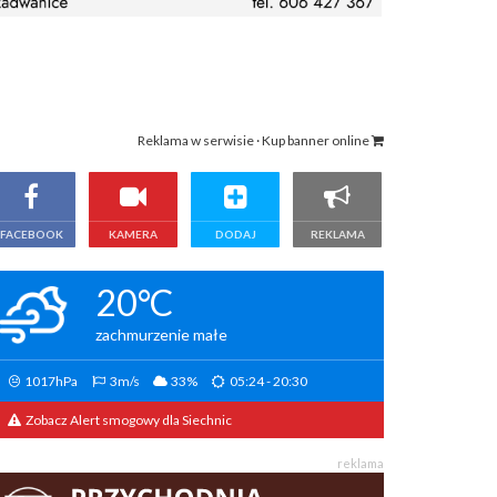
Reklama w serwisie · Kup banner online
FACEBOOK
KAMERA
DODAJ
REKLAMA
20°C
zachmurzenie małe
1017hPa
3m/s
33%
05:24 - 20:30
Zobacz Alert smogowy dla Siechnic
reklama