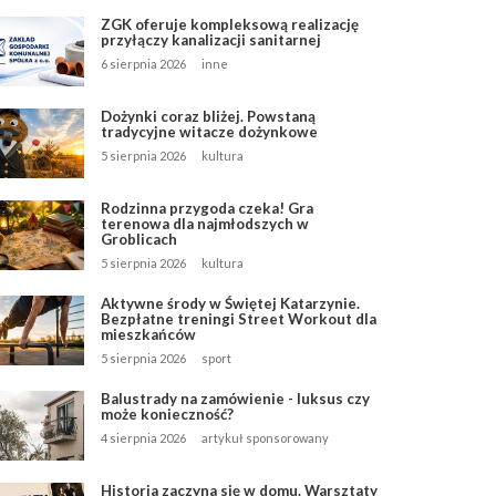
ZGK oferuje kompleksową realizację
przyłączy kanalizacji sanitarnej
6 sierpnia 2026
inne
Dożynki coraz bliżej. Powstaną
tradycyjne witacze dożynkowe
5 sierpnia 2026
kultura
Rodzinna przygoda czeka! Gra
terenowa dla najmłodszych w
Groblicach
5 sierpnia 2026
kultura
Aktywne środy w Świętej Katarzynie.
Bezpłatne treningi Street Workout dla
mieszkańców
5 sierpnia 2026
sport
Balustrady na zamówienie - luksus czy
może konieczność?
4 sierpnia 2026
artykuł sponsorowany
Historia zaczyna się w domu. Warsztaty