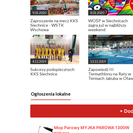
9.01.2020
8.01.2020
Zaproszenie na mecz KKS
WOŚP w Siechnicach
Siechnice - WSTK
zagra już w najbliższy
Wschowa
weekend
4.12.2019
13.11.2019
Sukcesy podopiecznych
Zapowiedź III
KKS Siechnice
Termathlonu na Raty w
Termach Jakuba w Oław
Ogłoszenia lokalne