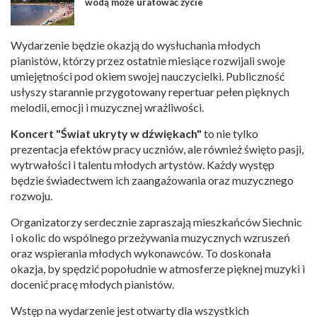
wodą może uratować życie
Wydarzenie będzie okazją do wysłuchania młodych
pianistów, którzy przez ostatnie miesiące rozwijali swoje
umiejętności pod okiem swojej nauczycielki. Publiczność
usłyszy starannie przygotowany repertuar pełen pięknych
melodii, emocji i muzycznej wrażliwości.
Koncert "Świat ukryty w dźwiękach"
to nie tylko
prezentacja efektów pracy uczniów, ale również święto pasji,
wytrwałości i talentu młodych artystów. Każdy występ
będzie świadectwem ich zaangażowania oraz muzycznego
rozwoju.
Organizatorzy serdecznie zapraszają mieszkańców Siechnic
i okolic do wspólnego przeżywania muzycznych wzruszeń
oraz wspierania młodych wykonawców. To doskonała
okazja, by spędzić popołudnie w atmosferze pięknej muzyki i
docenić pracę młodych pianistów.
Wstęp na wydarzenie jest otwarty dla wszystkich