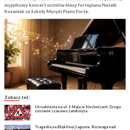
wyjątkowy koncert uczniów klasy fortepianu Natalii
Kosaniak ze Szkoły Muzyki Piano Forte.
Zobacz też:
Utrudnienia na ul. 1 Maja w Siechnicach. Droga
zostanie czasowo zamknięta
Tragedia na Błękitnej Lagunie. Rozwaga nad