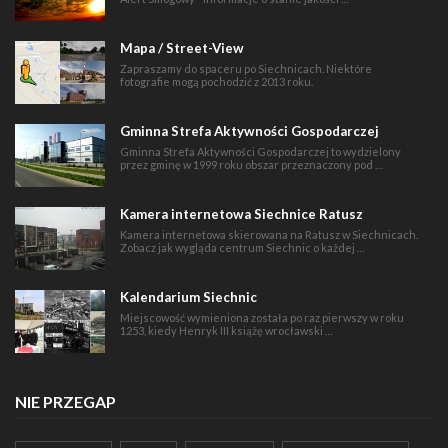
Mapa / Street-View
Zapraszamy do spaceru po Siechnicach. Niektóre
fotografie mogą pochodzić z 2013 roku.
Gminna Strefa Aktywności Gospodarczej
Gminna Strefa Aktywności Gospodarczej to wydzielony
przez gminę w 1999 roku obszar przeznaczony pod …
Kamera internetowa Siechnice Ratusz
Kamera internetowa skierowana na Ratusz w Siechnicach.
Zobacz jak wygląda centrum Siechnic o każdej …
Kalendarium Siechnic
Miejscowość wymieniona została po raz pierwszy w roku
1253, kiedy Henryk III książę wrocławski …
NIE PRZEGAP