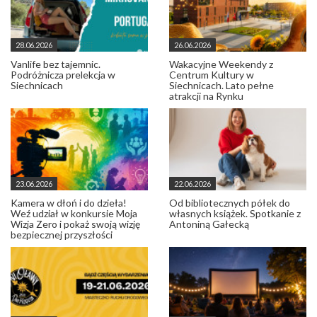
28.06.2026
26.06.2026
Vanlife bez tajemnic.
Wakacyjne Weekendy z
Podróżnicza prelekcja w
Centrum Kultury w
Siechnicach
Siechnicach. Lato pełne
atrakcji na Rynku
23.06.2026
22.06.2026
Kamera w dłoń i do dzieła!
Od bibliotecznych półek do
Weź udział w konkursie Moja
własnych książek. Spotkanie z
Wizja Zero i pokaż swoją wizję
Antoniną Gałecką
bezpiecznej przyszłości