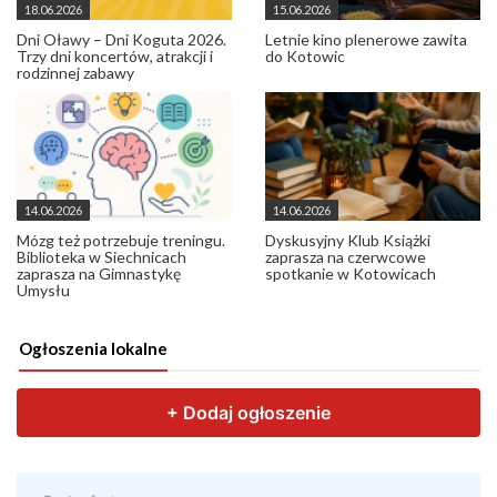
18.06.2026
15.06.2026
Dni Oławy – Dni Koguta 2026.
Letnie kino plenerowe zawita
Trzy dni koncertów, atrakcji i
do Kotowic
rodzinnej zabawy
14.06.2026
14.06.2026
Mózg też potrzebuje treningu.
Dyskusyjny Klub Książki
Biblioteka w Siechnicach
zaprasza na czerwcowe
zaprasza na Gimnastykę
spotkanie w Kotowicach
Umysłu
Ogłoszenia lokalne