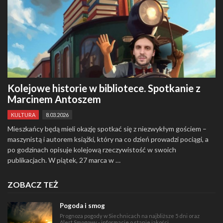
Kolejowe historie w bibliotece. Spotkanie z
Marcinem Antoszem
KULTURA
8.03.2026
Mieszkańcy będą mieli okazję spotkać się z niezwykłym gościem –
maszynistą i autorem książki, który na co dzień prowadzi pociągi, a
po godzinach opisuje kolejową rzeczywistość w swoich
publikacjach. W piątek, 27 marca w …
ZOBACZ TEŻ
Pogoda i smog
Prognoza pogody w Siechnicach na najbliższe 5 dni oraz
Alert Smogowy - informacje o stanie jakości …