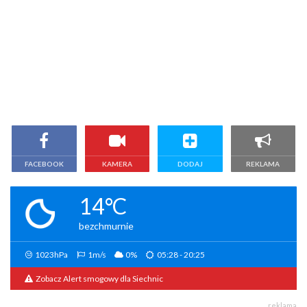
FACEBOOK
KAMERA
DODAJ
REKLAMA
14°C
bezchmurnie
1023hPa
1m/s
0%
05:28 - 20:25
Zobacz Alert smogowy dla Siechnic
reklama