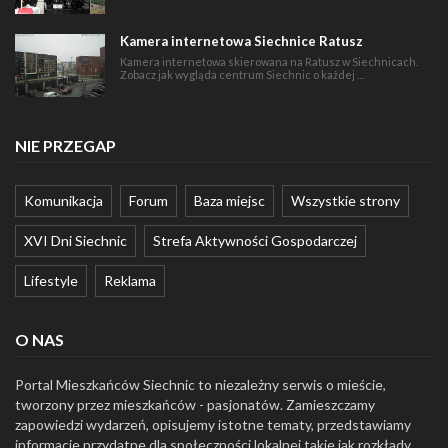
Kamera internetowa Siechnice Ratusz
Kamera internetowa skierowana na Ratusz w Siechnicach.
Zobacz jak wygląda centrum Siechnic o każdej …
NIE PRZEGAP
Komunikacja
Forum
Baza miejsc
Wszystkie strony
XVI Dni Siechnic
Strefa Aktywności Gospodarczej
Lifestyle
Reklama
O NAS
Portal Mieszkańców Siechnic to niezależny serwis o mieście,
tworzony przez mieszkańców - pasjonatów. Zamieszczamy
zapowiedzi wydarzeń, opisujemy istotne tematy, przedstawiamy
informacje przydatne dla społeczności lokalnej takie jak rozkłady