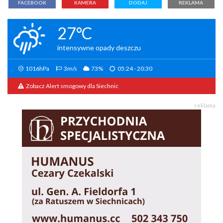
FACEBOOK
KAMERA
DODAJ
REKLAMA
27°C
intensywne opady deszczu
1016hPa
3m/s
73%
05:24 - 20:30
Zobacz Alert smogowy dla Siechnic
reklama