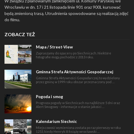
W związku z planowanym zamknięciem ul. Komuny Paryskiej we
Wrocławiu w dn. 17 i 21 listopada linie 901 oraz 900L kursować
będą zmienioną trasą. Utrudnienia spowodowane są realizacją zdjęć
do filmu.
ZOBACZ TEŻ
Mapa / Street-View
Zapraszamy do spaceru po Siechnicach. Niektóre
fotografie mogą pochodzić z 2013 roku.
Gminna Strefa Aktywności Gospodarczej
Gminna Strefa Aktywności Gospodarczej to wydzielony
przez gminę w 1999 roku obszar przeznaczony pod …
Pogoda i smog
Prognoza pogody w Siechnicach na najbliższe 5 dni oraz
Alert Smogowy - informacje o stanie jakości …
Kalendarium Siechnic
Miejscowość wymieniona została po raz pierwszy w roku
1253, kiedy Henryk III książę wrocławski …