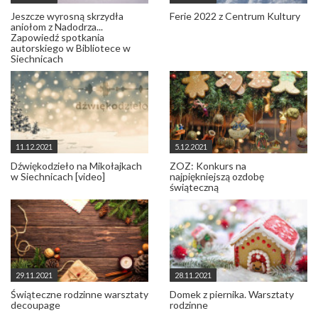
Jeszcze wyrosną skrzydła
Ferie 2022 z Centrum Kultury
aniołom z Nadodrza...
Zapowiedź spotkania
autorskiego w Bibliotece w
Siechnicach
11.12.2021
5.12.2021
Dźwiękodzieło na Mikołajkach
ZOZ: Konkurs na
w Siechnicach [video]
najpiękniejszą ozdobę
świąteczną
29.11.2021
28.11.2021
Świąteczne rodzinne warsztaty
Domek z piernika. Warsztaty
decoupage
rodzinne