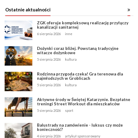
Ostatnie aktualności
ZGK oferuje kompleksową realizację przyłączy
kanalizacji sanitarnej
6 sierpnia 2026
inne
Dożynki coraz bliżej. Powstaną tradycyjne
witacze dożynkowe
5 sierpnia 2026
kultura
Rodzinna przygoda czeka! Gra terenowa dla
najmłodszych w Groblicach
5 sierpnia 2026
kultura
Aktywne środy w Świętej Katarzynie. Bezpłatne
treningi Street Workout dla mieszkańców
5 sierpnia 2026
sport
Balustrady na zamówienie - luksus czy może
konieczność?
4 sierpnia 2026
artykuł sponsorowany