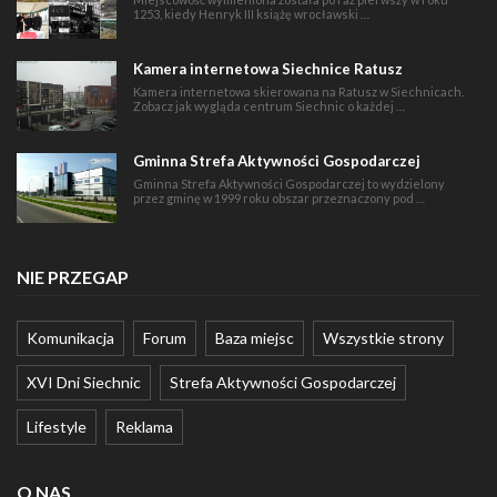
1253, kiedy Henryk III książę wrocławski …
Kamera internetowa Siechnice Ratusz
Kamera internetowa skierowana na Ratusz w Siechnicach.
Zobacz jak wygląda centrum Siechnic o każdej …
Gminna Strefa Aktywności Gospodarczej
Gminna Strefa Aktywności Gospodarczej to wydzielony
przez gminę w 1999 roku obszar przeznaczony pod …
NIE PRZEGAP
Komunikacja
Forum
Baza miejsc
Wszystkie strony
XVI Dni Siechnic
Strefa Aktywności Gospodarczej
Lifestyle
Reklama
O NAS