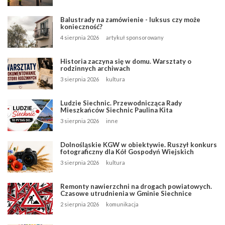
Balustrady na zamówienie - luksus czy może
konieczność?
4 sierpnia 2026
artykuł sponsorowany
Historia zaczyna się w domu. Warsztaty o
rodzinnych archiwach
3 sierpnia 2026
kultura
Ludzie Siechnic. Przewodnicząca Rady
Mieszkańców Siechnic Paulina Kita
3 sierpnia 2026
inne
Dolnośląskie KGW w obiektywie. Ruszył konkurs
fotograficzny dla Kół Gospodyń Wiejskich
3 sierpnia 2026
kultura
Remonty nawierzchni na drogach powiatowych.
Czasowe utrudnienia w Gminie Siechnice
2 sierpnia 2026
komunikacja