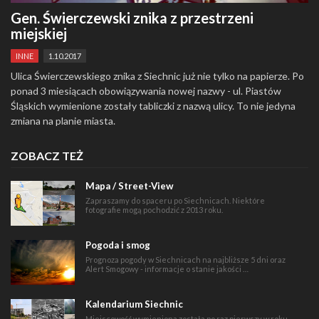
Gen. Świerczewski znika z przestrzeni
miejskiej
INNE
1.10.2017
Ulica Świerczewskiego znika z Siechnic już nie tylko na papierze. Po
ponad 3 miesiącach obowiązywania nowej nazwy - ul. Piastów
Śląskich wymienione zostały tabliczki z nazwą ulicy. To nie jedyna
zmiana na planie miasta.
ZOBACZ TEŻ
Mapa / Street-View
Zapraszamy do spaceru po Siechnicach. Niektóre
fotografie mogą pochodzić z 2013 roku.
Pogoda i smog
Prognoza pogody w Siechnicach na najbliższe 5 dni oraz
Alert Smogowy - informacje o stanie jakości …
Kalendarium Siechnic
Miejscowość wymieniona została po raz pierwszy w roku