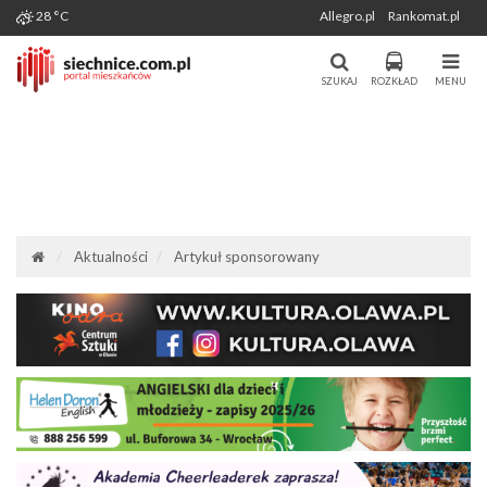
Wygenerowano: 06-08-2026
28 °C
Allegro.pl
Rankomat.pl
Miasto i Gmina Siechnice - Portal
Portal Mieszkańców Siechnic
Mieszkańców. Aktualności, forum,
SZUKAJ
ROZKŁAD
MENU
komunikacja.
Aktualności
Artykuł sponsorowany