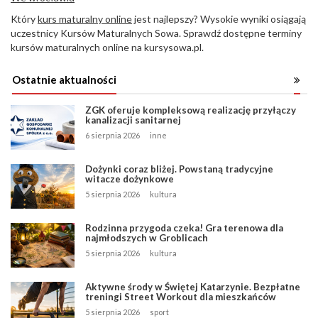
Który
kurs maturalny online
jest najlepszy? Wysokie wyniki osiągają
uczestnicy Kursów Maturalnych Sowa. Sprawdź dostępne terminy
kursów maturalnych online na kursysowa.pl.
Ostatnie aktualności
ZGK oferuje kompleksową realizację przyłączy
kanalizacji sanitarnej
6 sierpnia 2026
inne
Dożynki coraz bliżej. Powstaną tradycyjne
witacze dożynkowe
5 sierpnia 2026
kultura
Rodzinna przygoda czeka! Gra terenowa dla
najmłodszych w Groblicach
5 sierpnia 2026
kultura
Aktywne środy w Świętej Katarzynie. Bezpłatne
treningi Street Workout dla mieszkańców
5 sierpnia 2026
sport