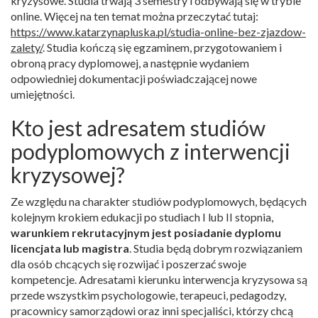
kryzysowe. Studia trwają 3 semestry i odbywają się w trybie
online. Więcej na ten temat można przeczytać tutaj:
https://www.katarzynapluska.pl/studia-online-bez-zjazdow-
zalety/
. Studia kończą się egzaminem, przygotowaniem i
obroną pracy dyplomowej, a następnie wydaniem
odpowiedniej dokumentacji poświadczającej nowe
umiejętności.
Kto jest adresatem studiów
podyplomowych z interwencji
kryzysowej?
Ze względu na charakter studiów podyplomowych, będących
kolejnym krokiem edukacji po studiach I lub II stopnia,
warunkiem rekrutacyjnym jest posiadanie dyplomu
licencjata lub magistra
. Studia będą dobrym rozwiązaniem
dla osób chcących się rozwijać i poszerzać swoje
kompetencje. Adresatami kierunku interwencja kryzysowa są
przede wszystkim psychologowie, terapeuci, pedagodzy,
pracownicy samorządowi oraz inni specjaliści, którzy chcą