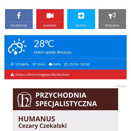
FACEBOOK
KAMERA
DODAJ
REKLAMA
28°C
słabe opady deszczu
1016hPa
2m/s
84%
05:24 - 20:30
Zobacz Alert smogowy dla Siechnic
reklama