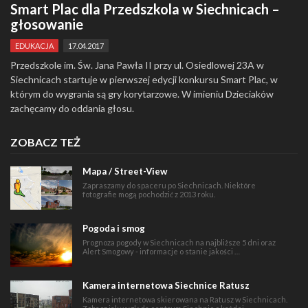
Smart Plac dla Przedszkola w Siechnicach –
głosowanie
EDUKACJA
17.04.2017
Przedszkole im. Św. Jana Pawła II przy ul. Osiedlowej 23A w
Siechnicach startuje w pierwszej edycji konkursu Smart Plac, w
którym do wygrania są gry korytarzowe. W imieniu Dzieciaków
zachęcamy do oddania głosu.
ZOBACZ TEŻ
Mapa / Street-View
Zapraszamy do spaceru po Siechnicach. Niektóre
fotografie mogą pochodzić z 2013 roku.
Pogoda i smog
Prognoza pogody w Siechnicach na najbliższe 5 dni oraz
Alert Smogowy - informacje o stanie jakości …
Kamera internetowa Siechnice Ratusz
Kamera internetowa skierowana na Ratusz w Siechnicach.