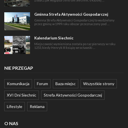
Zobacz jak wygląda centrum Siechnic o każdej …
Gminna Strefa Aktywności Gospodarczej
Gminna Strefa Aktywności Gospodarczej to wydzielony
przez gminę w 1999 roku obszar przeznaczony pod …
Kalendarium Siechnic
Miejscowość wymieniona została po raz pierwszy w roku
1253, kiedy Henryk III książę wrocławski …
NIE PRZEGAP
Komunikacja
Forum
Baza miejsc
Wszystkie strony
XVI Dni Siechnic
Strefa Aktywności Gospodarczej
Lifestyle
Reklama
O NAS