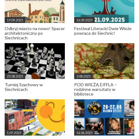
19.09.2025
16.09.2025
Odkryj miasto na nowo! Spacer
Festiwal Literacki Dwie Wieże
architektoniczny po
powraca do Siechnic!
Siechnicach
25.08.2025
3.08.2025
Turniej Szachowy w
POD WIEŻĄ EIFFLA –
Siechnicach
rodzinne warsztaty w
bibliotece
1.07.2025
16.06.2025