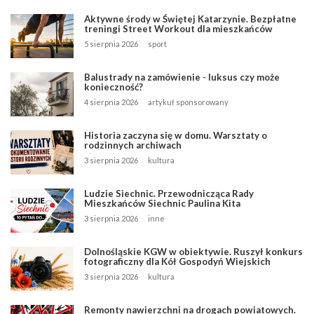
Aktywne środy w Świętej Katarzynie. Bezpłatne
treningi Street Workout dla mieszkańców
5 sierpnia 2026
sport
Balustrady na zamówienie - luksus czy może
konieczność?
4 sierpnia 2026
artykuł sponsorowany
Historia zaczyna się w domu. Warsztaty o
rodzinnych archiwach
3 sierpnia 2026
kultura
Ludzie Siechnic. Przewodnicząca Rady
Mieszkańców Siechnic Paulina Kita
3 sierpnia 2026
inne
Dolnośląskie KGW w obiektywie. Ruszył konkurs
fotograficzny dla Kół Gospodyń Wiejskich
3 sierpnia 2026
kultura
Remonty nawierzchni na drogach powiatowych.