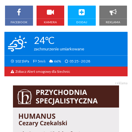
FACEBOOK
KAMERA
DODAJ
REKLAMA
24°C
zachmurzenie umiarkowane
1021hPa
5m/s
66%
05:25 - 20:28
Zobacz Alert smogowy dla Siechnic
reklama