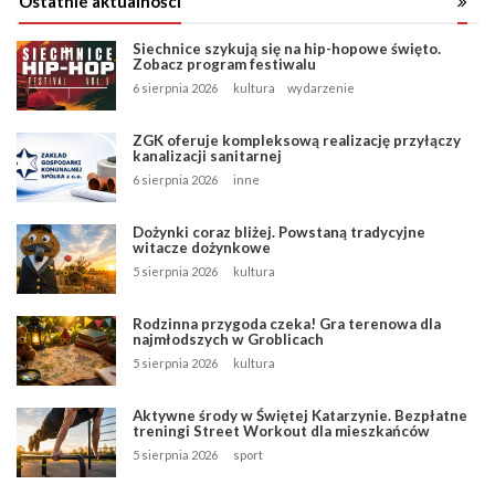
Ostatnie aktualności
Siechnice szykują się na hip-hopowe święto.
Zobacz program festiwalu
6 sierpnia 2026
kultura
wydarzenie
ZGK oferuje kompleksową realizację przyłączy
kanalizacji sanitarnej
6 sierpnia 2026
inne
Dożynki coraz bliżej. Powstaną tradycyjne
witacze dożynkowe
5 sierpnia 2026
kultura
Rodzinna przygoda czeka! Gra terenowa dla
najmłodszych w Groblicach
5 sierpnia 2026
kultura
Aktywne środy w Świętej Katarzynie. Bezpłatne
treningi Street Workout dla mieszkańców
5 sierpnia 2026
sport