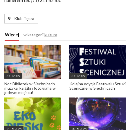
numerem tel. (71) 311 62 63.
Klub Tęcza
Więcej
w kategorii
kultura
6.10.2025
3.10.2025
Noc Bibliotek w Siechnicach –
Kolejna edycja Festiwalu Sztuki
muzyka, książki i fotografia w
Scenicznej w Siechnicach
jednym miejscu!
21.09.2025
20.09.2025