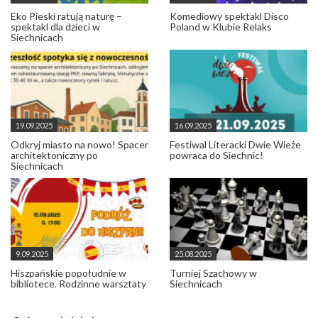
Eko Pieski ratują naturę –
Komediowy spektakl Disco
spektakl dla dzieci w
Poland w Klubie Relaks
Siechnicach
19.09.2025
16.09.2025
Odkryj miasto na nowo! Spacer
Festiwal Literacki Dwie Wieże
architektoniczny po
powraca do Siechnic!
Siechnicach
9.09.2025
25.08.2025
Hiszpańskie popołudnie w
Turniej Szachowy w
bibliotece. Rodzinne warsztaty
Siechnicach