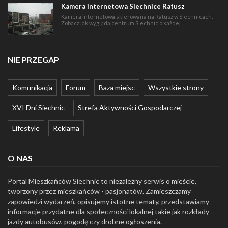
Kamera internetowa Siechnice Ratusz
Kamera internetowa skierowana na Ratusz w Siechnicach.
Zobacz jak wygląda centrum Siechnic o każdej …
NIE PRZEGAP
Komunikacja
Forum
Baza miejsc
Wszystkie strony
XVI Dni Siechnic
Strefa Aktywności Gospodarczej
Lifestyle
Reklama
O NAS
Portal Mieszkańców Siechnic to niezależny serwis o mieście,
tworzony przez mieszkańców - pasjonatów. Zamieszczamy
zapowiedzi wydarzeń, opisujemy istotne tematy, przedstawiamy
informacje przydatne dla społeczności lokalnej takie jak rozkłady
jazdy autobusów, pogodę czy drobne ogłoszenia.