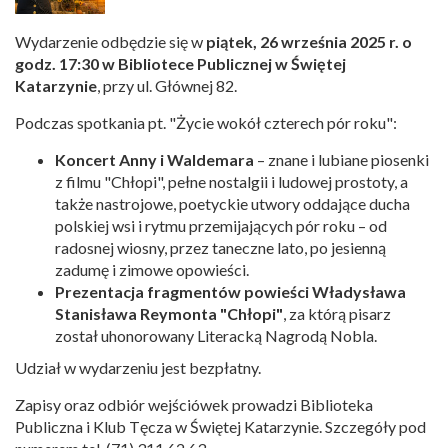
Wydarzenie odbędzie się w
piątek, 26 września 2025 r. o
godz. 17:30 w Bibliotece Publicznej w Świętej
Katarzynie
, przy ul. Głównej 82.
Podczas spotkania pt. "Życie wokół czterech pór roku":
Koncert Anny i Waldemara
– znane i lubiane piosenki
z filmu "Chłopi", pełne nostalgii i ludowej prostoty, a
także nastrojowe, poetyckie utwory oddające ducha
polskiej wsi i rytmu przemijających pór roku – od
radosnej wiosny, przez taneczne lato, po jesienną
zadumę i zimowe opowieści.
Prezentacja fragmentów powieści Władysława
Stanisława Reymonta "Chłopi"
, za którą pisarz
został uhonorowany Literacką Nagrodą Nobla.
Udział w wydarzeniu jest bezpłatny.
Zapisy oraz odbiór wejściówek prowadzi Biblioteka
Publiczna i Klub Tęcza w Świętej Katarzynie. Szczegóły pod