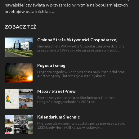
hawajskiej czy świata w przyszłości w rytmie najpopularniejszych
przebojów ostatnich lat. …
ZOBACZ TEŻ
Gminna Strefa Aktywności Gospodarczej
Gminna Strefa Aktywności Gospodarczej to wydzielony
przez gminę w 1999 roku obszar przeznaczony pod …
Pogoda i smog
Prognoza pogody w Siechnicach na najbliższe 5 dni oraz
Alert Smogowy - informacje o stanie jakości …
Mapa / Street-View
Zapraszamy do spaceru po Siechnicach. Niektóre
fotografie mogą pochodzić z 2013 roku.
Kalendarium Siechnic
Miejscowość wymieniona została po raz pierwszy w roku
1253, kiedy Henryk III książę wrocławski …