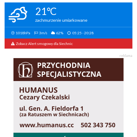
21°C
zachmurzenie umiarkowane
1018hPa
3m/s
62%
05:25 - 20:28
Zobacz Alert smogowy dla Siechnic
reklama