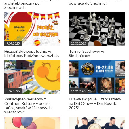
architektoniczny po
powraca do Siechnic!
Siechnicach
9.09.2025
25.08.2025
Hiszpańskie popołudnie w
Turniej Szachowy w
bibliotece. Rodzinne warsztaty
Siechnicach
1.07.2025
16.06.2025
Wakacyjne weekendy z
Oława świętuje – zapraszamy
Centrum Kultury – pełne
na Dni Oławy – Dni Koguta
tańca, smaków i filmowych
2025!
wieczorów!