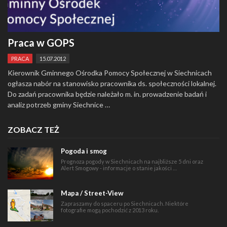
Praca w GOPS
PRACA
15.07.2012
Kierownik Gminnego Ośrodka Pomocy Społecznej w Siechnicach
ogłasza nabór na stanowisko pracownika ds. społeczności lokalnej.
Do zadań pracownika będzie należało m. in. prowadzenie badań i
analiz potrzeb gminy Siechnice …
ZOBACZ TEŻ
Pogoda i smog
Prognoza pogody w Siechnicach na najbliższe 5 dni oraz
Alert Smogowy - informacje o stanie jakości …
Mapa / Street-View
Zapraszamy do spaceru po Siechnicach. Niektóre
fotografie mogą pochodzić z 2013 roku.