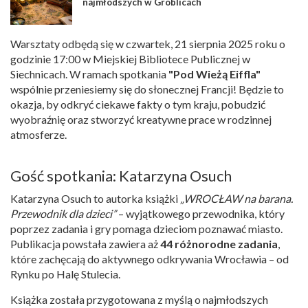
najmłodszych w Groblicach
Warsztaty odbędą się w czwartek, 21 sierpnia 2025 roku o
godzinie 17:00 w Miejskiej Bibliotece Publicznej w
Siechnicach. W ramach spotkania
"Pod Wieżą Eiffla"
wspólnie przeniesiemy się do słonecznej Francji! Będzie to
okazja, by odkryć ciekawe fakty o tym kraju, pobudzić
wyobraźnię oraz stworzyć kreatywne prace w rodzinnej
atmosferze.
Gość spotkania: Katarzyna Osuch
Katarzyna Osuch to autorka książki
„WROCŁAW na barana.
Przewodnik dla dzieci”
– wyjątkowego przewodnika, który
poprzez zadania i gry pomaga dzieciom poznawać miasto.
Publikacja powstała zawiera aż
44 różnorodne zadania
,
które zachęcają do aktywnego odkrywania Wrocławia – od
Rynku po Halę Stulecia.
Książka została przygotowana z myślą o najmłodszych