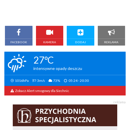
FACEBOOK
KAMERA
DODAJ
REKLAMA
27°C
intensywne opady deszczu
1016hPa
3m/s
73%
05:24 - 20:30
Zobacz Alert smogowy dla Siechnic
reklama