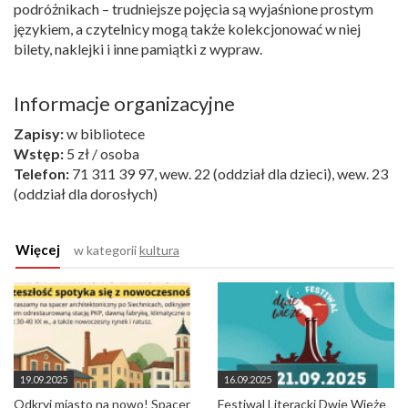
podróżnikach – trudniejsze pojęcia są wyjaśnione prostym
językiem, a czytelnicy mogą także kolekcjonować w niej
bilety, naklejki i inne pamiątki z wypraw.
Informacje organizacyjne
Zapisy:
w bibliotece
Wstęp:
5 zł / osoba
Telefon:
71 311 39 97, wew. 22 (oddział dla dzieci), wew. 23
(oddział dla dorosłych)
Więcej
w kategorii
kultura
19.09.2025
16.09.2025
Odkryj miasto na nowo! Spacer
Festiwal Literacki Dwie Wieże