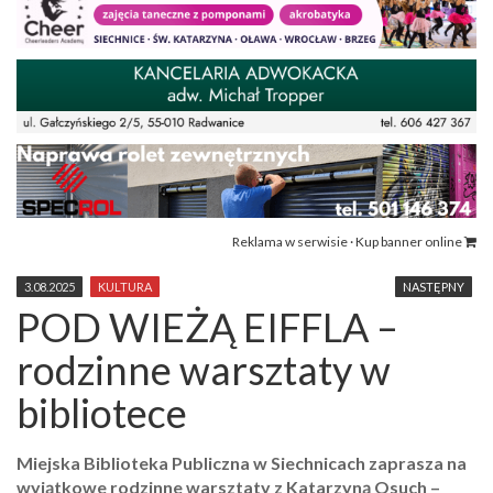
Reklama w serwisie · Kup banner online
3.08.2025
KULTURA
NASTĘPNY
POD WIEŻĄ EIFFLA –
rodzinne warsztaty w
bibliotece
Miejska Biblioteka Publiczna w Siechnicach zaprasza na
wyjątkowe
rodzinne warsztaty z Katarzyną Osuch
–