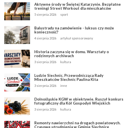
Aktywne środy w Świętej Katarzynie. Bezpłatne
treningi Street Workout dla mieszkańców
5 sierpnia 2026
sport
Balustrady na zamówienie - luksus czy może
konieczność?
4 sierpnia 2026
artykuł sponsorowany
Historia zaczyna się w domu. Warsztaty o
rodzinnych archiwach
3 sierpnia 2026
kultura
Ludzie Siechnic. Przewodnicząca Rady
Mieszkańców Siechnic Paulina Kita
3 sierpnia 2026
inne
Dolnośląskie KGW w obiektywie. Ruszył konkurs
fotograficzny dla Kół Gospodyń Wiejskich
3 sierpnia 2026
kultura
Remonty nawierzchni na drogach powiatowych.
Czasowe utrudnienia w Gminie Siechnice