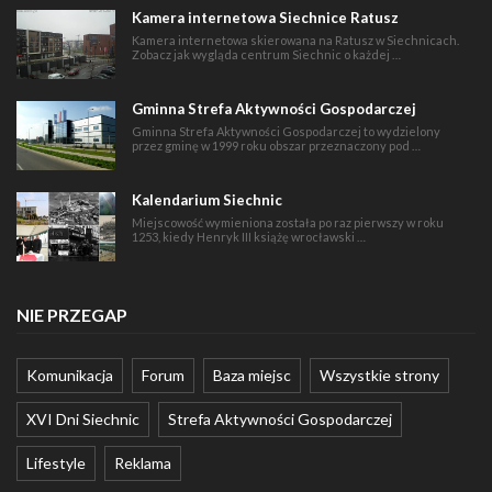
Kamera internetowa Siechnice Ratusz
Kamera internetowa skierowana na Ratusz w Siechnicach.
Zobacz jak wygląda centrum Siechnic o każdej …
Gminna Strefa Aktywności Gospodarczej
Gminna Strefa Aktywności Gospodarczej to wydzielony
przez gminę w 1999 roku obszar przeznaczony pod …
Kalendarium Siechnic
Miejscowość wymieniona została po raz pierwszy w roku
1253, kiedy Henryk III książę wrocławski …
NIE PRZEGAP
Komunikacja
Forum
Baza miejsc
Wszystkie strony
XVI Dni Siechnic
Strefa Aktywności Gospodarczej
Lifestyle
Reklama