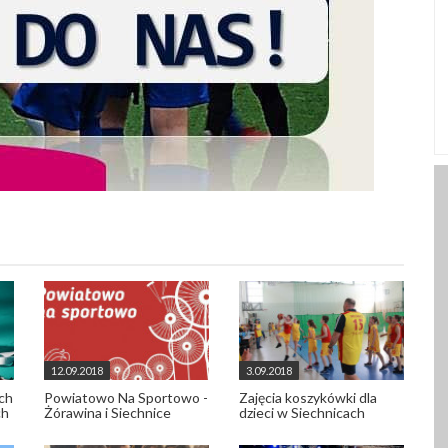
12.09.2018
3.09.2018
ach
Powiatowo Na Sportowo -
Zajęcia koszykówki dla
ch
Żórawina i Siechnice
dzieci w Siechnicach