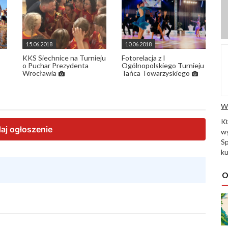
15.06.2018
10.06.2018
KKS Siechnice na Turnieju
Fotorelacja z I
o Puchar Prezydenta
Ogólnopolskiego Turnieju
Wrocławia
Tańca Towarzyskiego
W
K
wy
Sp
ku
O