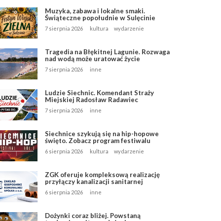
Muzyka, zabawa i lokalne smaki.
Świąteczne popołudnie w Sulęcinie
7 sierpnia 2026
kultura
wydarzenie
Tragedia na Błękitnej Lagunie. Rozwaga
nad wodą może uratować życie
7 sierpnia 2026
inne
Ludzie Siechnic. Komendant Straży
Miejskiej Radosław Radawiec
7 sierpnia 2026
inne
Siechnice szykują się na hip-hopowe
święto. Zobacz program festiwalu
6 sierpnia 2026
kultura
wydarzenie
ZGK oferuje kompleksową realizację
przyłączy kanalizacji sanitarnej
6 sierpnia 2026
inne
Dożynki coraz bliżej. Powstaną