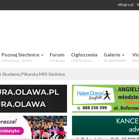
Allegro.pl
R
 Mieszkańców. Aktualności, forum,
Poznaj Siechnice
Forum
Ogłoszenia
Galerie
Vi
Informacje, strony
Dyskusje
Oferty, praca
W obiektywie
Baz
z Akademią Piłkarską MKS Siechnice