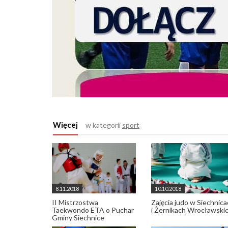
Więcej
w kategorii
sport
8.11.2018
10.10.2018
II Mistrzostwa
Zajęcia judo w Siechnic
Taekwondo ETA o Puchar
i Żernikach Wrocławski
Gminy Siechnice