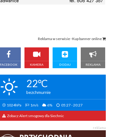
Reklama w serwisie · Kup banner online
FACEBOOK
KAMERA
DODAJ
REKLAMA
22°C
bezchmurnie
1024hPa
1m/s
6%
05:27 - 20:27
Zobacz Alert smogowy dla Siechnic
reklama