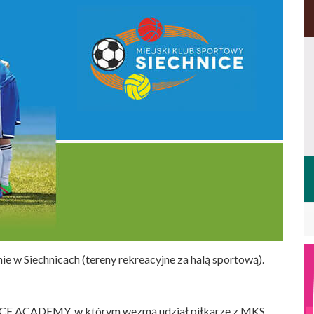
ie w Siechnicach (tereny rekreacyjne za halą sportową).
 ACADEMY, w którym wezmą udział piłkarze z MKS