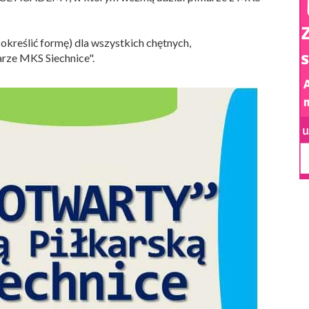
kreślić formę) dla wszystkich chętnych,
arze MKS Siechnice".