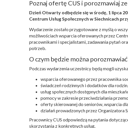
Poznaj ofertę CUS i porozmawiaj ze 
Dzień Otwarty odbędzie się w środę, 1 lipca 202
Centrum Usług Społecznych w Siechnicach przy u
Wydarzenie zostało przygotowane z myślą o wszys
możliwościach wsparcia oferowanych przez Centr
pracownikami i specjalistami, zadawania pytań or
potrzeb.
O czym będzie można porozmawiać
Podczas wydarzenia uczestnicy będą mogli uzyska
wsparcia oferowanego przez pracownika soc
świadczeń rodzinnych i dodatków dla rodzin
usług społecznych dostępnych dla mieszkań
pomocy w zakresie przeciwdziałania przemoc
oferty skierowanej do seniorów, wsparcia dl
działań prowadzonych przez Organizatora S
Pracownicy CUS odpowiedzą na pytania dotycząc
skorzystania z konkretnych usług.