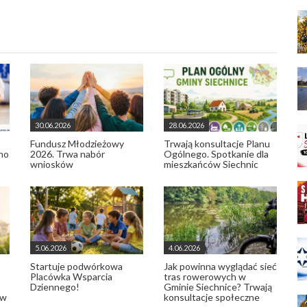
30.06.2026
28.06.2026
Fundusz Młodzieżowy
Trwają konsultacje Planu
no
2026. Trwa nabór
Ogólnego. Spotkanie dla
wniosków
mieszkańców Siechnic
5.06.2026
4.06.2026
Startuje podwórkowa
Jak powinna wyglądać sieć
Placówka Wsparcia
tras rowerowych w
Dziennego!
Gminie Siechnice? Trwają
 w
konsultacje społeczne