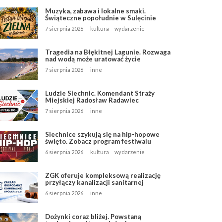
Muzyka, zabawa i lokalne smaki.
Świąteczne popołudnie w Sulęcinie
7 sierpnia 2026
kultura
wydarzenie
Tragedia na Błękitnej Lagunie. Rozwaga
nad wodą może uratować życie
7 sierpnia 2026
inne
Ludzie Siechnic. Komendant Straży
Miejskiej Radosław Radawiec
7 sierpnia 2026
inne
Siechnice szykują się na hip-hopowe
święto. Zobacz program festiwalu
6 sierpnia 2026
kultura
wydarzenie
ZGK oferuje kompleksową realizację
przyłączy kanalizacji sanitarnej
6 sierpnia 2026
inne
Dożynki coraz bliżej. Powstaną