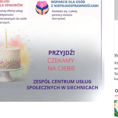
W
K
wy
Sp
ku
O