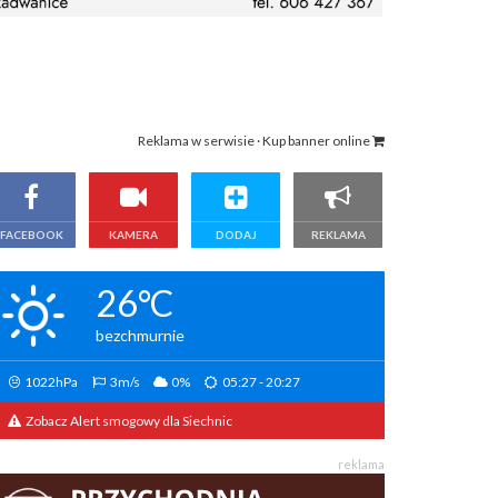
Reklama w serwisie · Kup banner online
FACEBOOK
KAMERA
DODAJ
REKLAMA
26°C
bezchmurnie
1022hPa
3m/s
0%
05:27 - 20:27
Zobacz Alert smogowy dla Siechnic
reklama