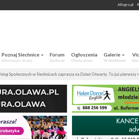
Allegro.pl
R
 Mieszkańców. Aktualności, forum,
Poznaj Siechnice
Forum
Ogłoszenia
Galerie
Vi
Informacje, strony
Dyskusje
Oferty, praca
W obiektywie
Baz
ług Społecznych w Siechnicach zaprasza na Dzień Otwarty. To już pierwszy r