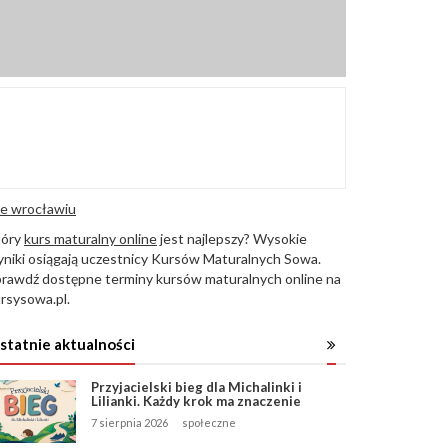
e wrocławiu
tóry
kurs maturalny online
jest najlepszy? Wysokie
niki osiągają uczestnicy Kursów Maturalnych Sowa.
rawdź dostępne terminy kursów maturalnych online na
rsysowa.pl.
statnie aktualności
Przyjacielski bieg dla Michalinki i
Lilianki. Każdy krok ma znaczenie
7 sierpnia 2026
społeczne