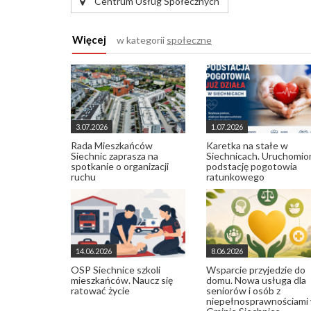
Centrum Usług Społecznych
Więcej
w kategorii
społeczne
3.07.2026
1.07.2026
Rada Mieszkańców
Karetka na stałe w
Siechnic zaprasza na
Siechnicach. Uruchomio
spotkanie o organizacji
podstację pogotowia
ruchu
ratunkowego
14.06.2026
8.06.2026
OSP Siechnice szkoli
Wsparcie przyjedzie do
mieszkańców. Naucz się
domu. Nowa usługa dla
ratować życie
seniorów i osób z
niepełnosprawnościami