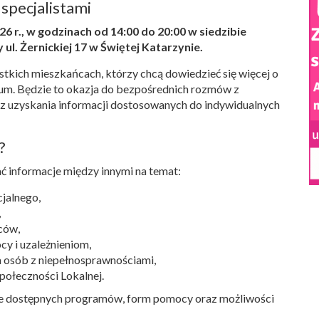
specjalistami
6 r., w godzinach od 14:00 do 20:00 w siedzibie
l. Żernickiej 17 w Świętej Katarzynie.
tkich mieszkańcach, którzy chcą dowiedzieć się więcej o
um. Będzie to okazja do bezpośrednich rozmów z
az uzyskania informacji dostosowanych do indywidualnych
?
ć informacje między innymi na temat:
jalnego,
,
ców,
y i uzależnieniom,
a osób z niepełnosprawnościami,
połeczności Lokalnej.
e dostępnych programów, form pomocy oraz możliwości