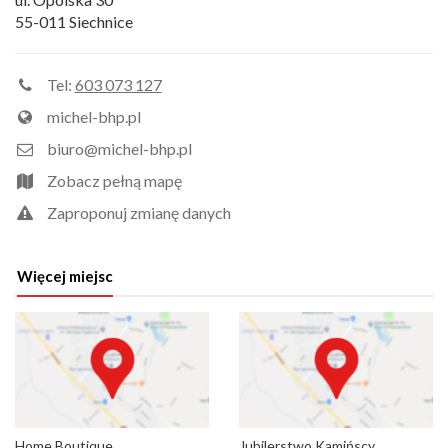
55-011 Siechnice
Tel:
603 073 127
michel-bhp.pl
biuro@michel-bhp.pl
Zobacz pełną mapę
Zaproponuj zmianę danych
Więcej miejsc
Home Boutique
Jubilerstwo Kamińscy