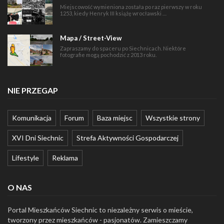
Miejscowość wymieniona została po raz pierwszy w roku
1253, kiedy Henryk III książę wrocławski …
Mapa / Street-View
Zapraszamy do spaceru po Siechnicach. Niektóre
fotografie mogą pochodzić z 2013 roku.
NIE PRZEGAP
Komunikacja
Forum
Baza miejsc
Wszystkie strony
XVI Dni Siechnic
Strefa Aktywności Gospodarczej
Lifestyle
Reklama
O NAS
Portal Mieszkańców Siechnic to niezależny serwis o mieście,
tworzony przez mieszkańców - pasjonatów. Zamieszczamy