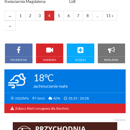
Kwiaciarnia Magdalena
Lidl
←
1
2
3
4
5
6
7
8
…
11 »
→
FACEBOOK
KAMERA
DODAJ
REKLAMA
18°C
zachmurzenie małe
1022hPa
3m/s
42%
05:25 - 20:28
Zobacz Alert smogowy dla Siechnic
reklama