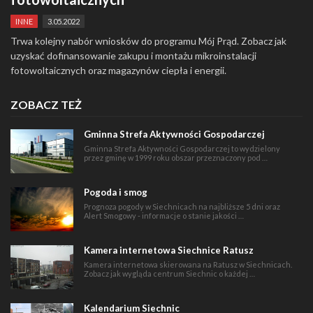
INNE
3.05.2022
Trwa kolejny nabór wniosków do programu Mój Prąd. Zobacz jak
uzyskać dofinansowanie zakupu i montażu mikroinstalacji
fotowoltaicznych oraz magazynów ciepła i energii.
ZOBACZ TEŻ
Gminna Strefa Aktywności Gospodarczej
Gminna Strefa Aktywności Gospodarczej to wydzielony
przez gminę w 1999 roku obszar przeznaczony pod …
Pogoda i smog
Prognoza pogody w Siechnicach na najbliższe 5 dni oraz
Alert Smogowy - informacje o stanie jakości …
Kamera internetowa Siechnice Ratusz
Kamera internetowa skierowana na Ratusz w Siechnicach.
Zobacz jak wygląda centrum Siechnic o każdej …
Kalendarium Siechnic