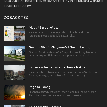
Katarzynie zachęca dzieci, młodzież i dorosłych do udziału w drugiej
edycji "Dreptaków".
ZOBACZ TEŻ
Mapa / Street-View
Zapraszamy do spaceru po Siechnicach. Niektóre
fotografie mogą pochodzić z 2013 roku.
Gminna Strefa Aktywności Gospodarczej
Gminna Strefa Aktywności Gospodarczej to wydzielony
przez gminę w 1999 roku obszar przeznaczony pod …
Kamera internetowa Siechnice Ratusz
Kamera internetowa skierowana na Ratusz w Siechnicach.
Zobacz jak wygląda centrum Siechnic o każdej …
Pogoda i smog
Prognoza pogody w Siechnicach na najbliższe 5 dni oraz
Alert Smogowy - informacje o stanie jakości …
Kalendarium Siechnic