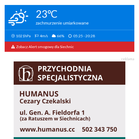
23°C
zachmurzenie umiarkowane
1021hPa
4m/s
66%
05:25 - 20:28
Zobacz Alert smogowy dla Siechnic
reklama