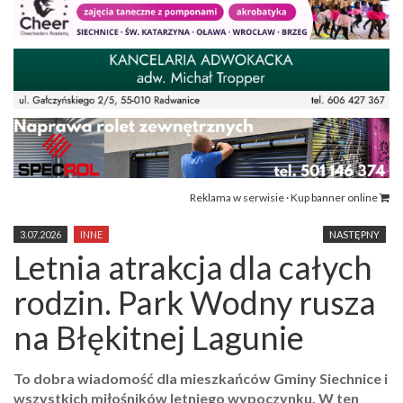
Reklama w serwisie · Kup banner online
3.07.2026
INNE
NASTĘPNY
Letnia atrakcja dla całych
rodzin. Park Wodny rusza
na Błękitnej Lagunie
To dobra wiadomość dla mieszkańców Gminy Siechnice i
wszystkich miłośników letniego wypoczynku. W ten