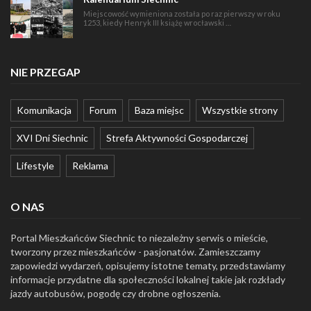
Miejscowość wymieniona została po raz pierwszy w roku
1253, kiedy Henryk III książę wrocławski …
NIE PRZEGAP
Komunikacja
Forum
Baza miejsc
Wszystkie strony
XVI Dni Siechnic
Strefa Aktywności Gospodarczej
Lifestyle
Reklama
O NAS
Portal Mieszkańców Siechnic to niezależny serwis o mieście,
tworzony przez mieszkańców - pasjonatów. Zamieszczamy
zapowiedzi wydarzeń, opisujemy istotne tematy, przedstawiamy
informacje przydatne dla społeczności lokalnej takie jak rozkłady
jazdy autobusów, pogodę czy drobne ogłoszenia.