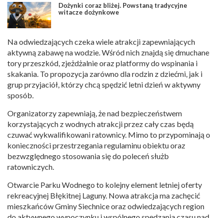
Dożynki coraz bliżej. Powstaną tradycyjne
witacze dożynkowe
Na odwiedzających czeka wiele atrakcji zapewniających
aktywną zabawę na wodzie. Wśród nich znajdą się dmuchane
tory przeszkód, zjeżdżalnie oraz platformy do wspinania i
skakania. To propozycja zarówno dla rodzin z dziećmi, jak i
grup przyjaciół, którzy chcą spędzić letni dzień w aktywny
sposób.
Organizatorzy zapewniają, że nad bezpieczeństwem
korzystających z wodnych atrakcji przez cały czas będą
czuwać wykwalifikowani ratownicy. Mimo to przypominają o
konieczności przestrzegania regulaminu obiektu oraz
bezwzględnego stosowania się do poleceń służb
ratowniczych.
Otwarcie Parku Wodnego to kolejny element letniej oferty
rekreacyjnej Błękitnej Laguny. Nowa atrakcja ma zachęcić
mieszkańców Gminy Siechnice oraz odwiedzających region
do aktywnego wypoczynku i wspólnego spędzania czasu nad