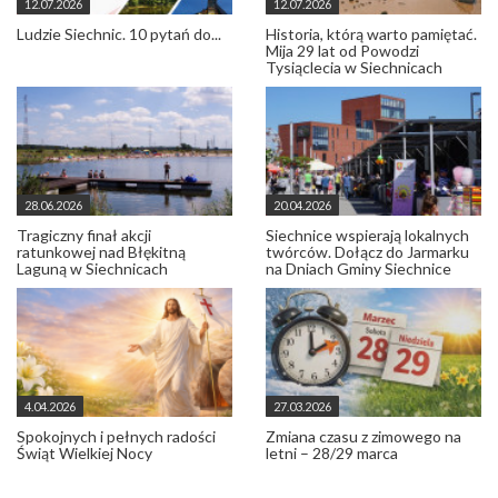
12.07.2026
12.07.2026
Ludzie Siechnic. 10 pytań do...
Historia, którą warto pamiętać.
Mija 29 lat od Powodzi
Tysiąclecia w Siechnicach
28.06.2026
20.04.2026
Tragiczny finał akcji
Siechnice wspierają lokalnych
ratunkowej nad Błękitną
twórców. Dołącz do Jarmarku
Laguną w Siechnicach
na Dniach Gminy Siechnice
4.04.2026
27.03.2026
Spokojnych i pełnych radości
Zmiana czasu z zimowego na
Świąt Wielkiej Nocy
letni – 28/29 marca