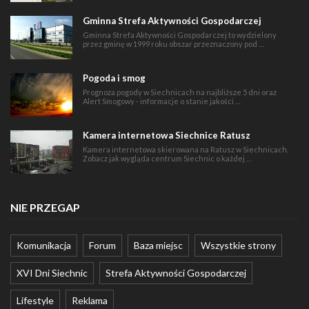
Gminna Strefa Aktywności Gospodarczej
Gminna Strefa Aktywności Gospodarczej to wydzielony
przez gminę w 1999 roku obszar przeznaczony pod …
Pogoda i smog
Prognoza pogody w Siechnicach na najbliższe 5 dni oraz
Alert Smogowy - informacje o stanie jakości …
Kamera internetowa Siechnice Ratusz
Kamera internetowa skierowana na Ratusz w Siechnicach.
Zobacz jak wygląda centrum Siechnic o każdej …
NIE PRZEGAP
Komunikacja
Forum
Baza miejsc
Wszystkie strony
XVI Dni Siechnic
Strefa Aktywności Gospodarczej
Lifestyle
Reklama