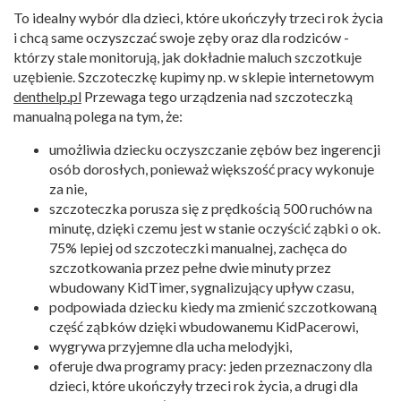
To idealny wybór dla dzieci, które ukończyły trzeci rok życia
i chcą same oczyszczać swoje zęby oraz dla rodziców -
którzy stale monitorują, jak dokładnie maluch szczotkuje
uzębienie. Szczoteczkę kupimy np. w sklepie internetowym
denthelp.pl
Przewaga tego urządzenia nad szczoteczką
manualną polega na tym, że:
umożliwia dziecku oczyszczanie zębów bez ingerencji
osób dorosłych, ponieważ większość pracy wykonuje
za nie,
szczoteczka porusza się z prędkością 500 ruchów na
minutę, dzięki czemu jest w stanie oczyścić ząbki o ok.
75% lepiej od szczoteczki manualnej, zachęca do
szczotkowania przez pełne dwie minuty przez
wbudowany KidTimer, sygnalizujący upływ czasu,
podpowiada dziecku kiedy ma zmienić szczotkowaną
część ząbków dzięki wbudowanemu KidPacerowi,
wygrywa przyjemne dla ucha melodyjki,
oferuje dwa programy pracy: jeden przeznaczony dla
dzieci, które ukończyły trzeci rok życia, a drugi dla