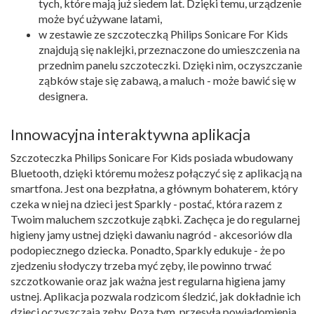
tych, które mają już siedem lat. Dzięki temu, urządzenie
może być używane latami,
w zestawie ze szczoteczką Philips Sonicare For Kids
znajdują się naklejki, przeznaczone do umieszczenia na
przednim panelu szczoteczki. Dzięki nim, oczyszczanie
ząbków staje się zabawą, a maluch - może bawić się w
designera.
Innowacyjna interaktywna aplikacja
Szczoteczka Philips Sonicare For Kids posiada wbudowany
Bluetooth, dzięki któremu możesz połączyć się z aplikacją na
smartfona. Jest ona bezpłatna, a głównym bohaterem, który
czeka w niej na dzieci jest Sparkly - postać, która razem z
Twoim maluchem szczotkuje ząbki. Zachęca je do regularnej
higieny jamy ustnej dzięki dawaniu nagród - akcesoriów dla
podopiecznego dziecka. Ponadto, Sparkly edukuje - że po
zjedzeniu słodyczy trzeba myć zęby, ile powinno trwać
szczotkowanie oraz jak ważna jest regularna higiena jamy
ustnej. Aplikacja pozwala rodzicom śledzić, jak dokładnie ich
dzieci oczyszczają zęby. Poza tym, przesyła powiadomienia,