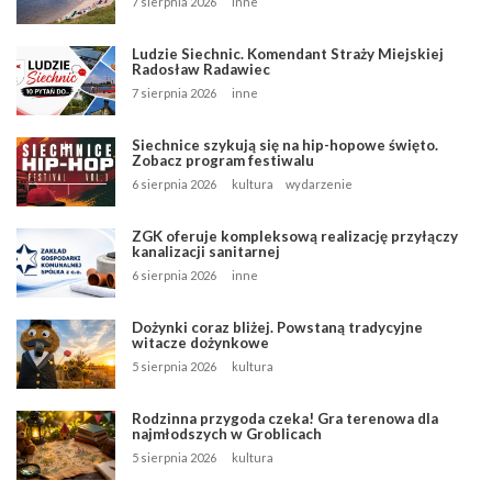
7 sierpnia 2026
inne
Ludzie Siechnic. Komendant Straży Miejskiej
Radosław Radawiec
7 sierpnia 2026
inne
Siechnice szykują się na hip-hopowe święto.
Zobacz program festiwalu
6 sierpnia 2026
kultura
wydarzenie
ZGK oferuje kompleksową realizację przyłączy
kanalizacji sanitarnej
6 sierpnia 2026
inne
Dożynki coraz bliżej. Powstaną tradycyjne
witacze dożynkowe
5 sierpnia 2026
kultura
Rodzinna przygoda czeka! Gra terenowa dla
najmłodszych w Groblicach
5 sierpnia 2026
kultura