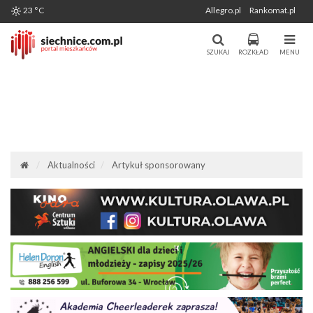
Wygenerowano: 08-08-2026
23 °C
Allegro.pl
Rankomat.pl
Miasto i Gmina Siechnice - Portal
Portal Mieszkańców Siechnic
Mieszkańców. Aktualności, forum,
SZUKAJ
ROZKŁAD
MENU
komunikacja.
Aktualności
Artykuł sponsorowany