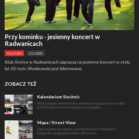
Przy kominku - jesienny koncert w
Radwanicach
KULTURA
2.11.2021
Klub Słońce w Radwanicach zaprasza na jesienny koncert w stylu
lat 20-tych. Wydarzenie jest biletowane.
ZOBACZ TEŻ
Kalendarium Siechnic
Miejscowość wymieniona została po raz pierwszy w roku
1253, kiedy Henryk III książę wrocławski …
Mapa / Street-View
Zapraszamy do spaceru po Siechnicach. Niektóre
fotografie mogą pochodzić z 2013 roku.