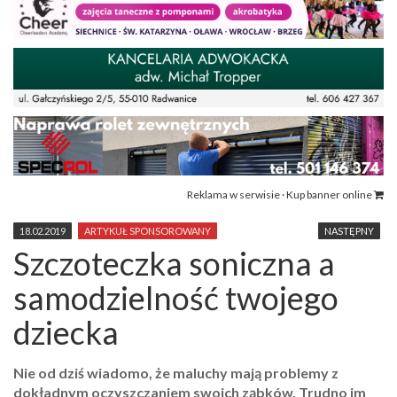
Reklama w serwisie · Kup banner online
18.02.2019
ARTYKUŁ SPONSOROWANY
NASTĘPNY
Szczoteczka soniczna a
samodzielność twojego
dziecka
Nie od dziś wiadomo, że maluchy mają problemy z
dokładnym oczyszczaniem swoich ząbków. Trudno im