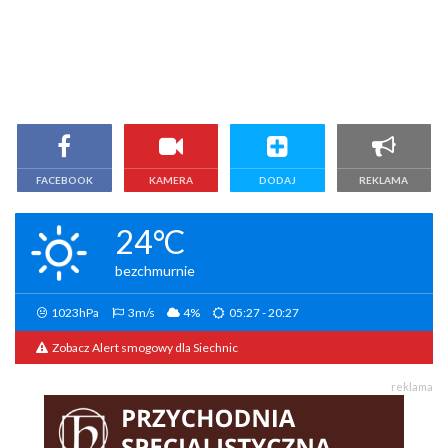
FACEBOOK
KAMERA
DODAJ
REKLAMA
24°C
bezchmurnie
1023hPa
3m/s
4%
05:27 - 20:27
Zobacz Alert smogowy dla Siechnic
reklama