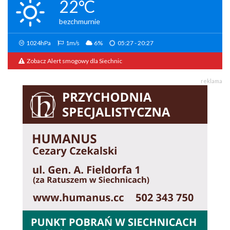
22°C
bezchmurnie
1024hPa
1m/s
6%
05:27 - 20:27
Zobacz Alert smogowy dla Siechnic
reklama