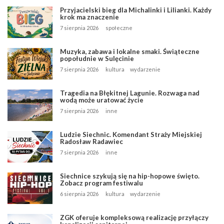
Przyjacielski bieg dla Michalinki i Lilianki. Każdy
krok ma znaczenie
7 sierpnia 2026
społeczne
Muzyka, zabawa i lokalne smaki. Świąteczne
popołudnie w Sulęcinie
7 sierpnia 2026
kultura
wydarzenie
Tragedia na Błękitnej Lagunie. Rozwaga nad
wodą może uratować życie
7 sierpnia 2026
inne
Ludzie Siechnic. Komendant Straży Miejskiej
Radosław Radawiec
7 sierpnia 2026
inne
Siechnice szykują się na hip-hopowe święto.
Zobacz program festiwalu
6 sierpnia 2026
kultura
wydarzenie
ZGK oferuje kompleksową realizację przyłączy