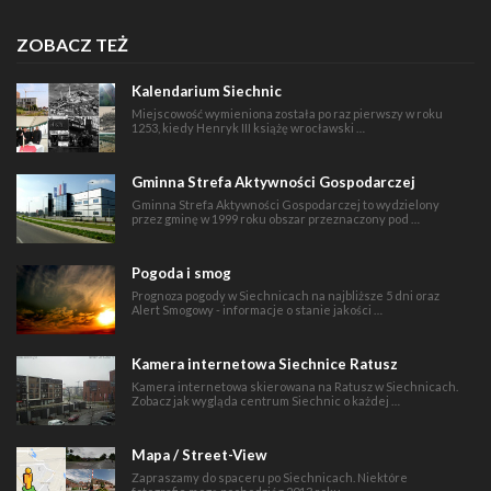
ZOBACZ TEŻ
Kalendarium Siechnic
Miejscowość wymieniona została po raz pierwszy w roku
1253, kiedy Henryk III książę wrocławski …
Gminna Strefa Aktywności Gospodarczej
Gminna Strefa Aktywności Gospodarczej to wydzielony
przez gminę w 1999 roku obszar przeznaczony pod …
Pogoda i smog
Prognoza pogody w Siechnicach na najbliższe 5 dni oraz
Alert Smogowy - informacje o stanie jakości …
Kamera internetowa Siechnice Ratusz
Kamera internetowa skierowana na Ratusz w Siechnicach.
Zobacz jak wygląda centrum Siechnic o każdej …
Mapa / Street-View
Zapraszamy do spaceru po Siechnicach. Niektóre