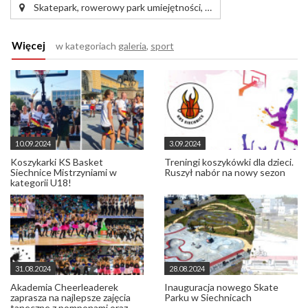
Skatepark, rowerowy park umiejętności, …
Więcej
w kategoriach
galeria
,
sport
10.09.2024
3.09.2024
Koszykarki KS Basket
Treningi koszykówki dla dzieci.
Siechnice Mistrzyniami w
Ruszył nabór na nowy sezon
kategorii U18!
31.08.2024
28.08.2024
Akademia Cheerleaderek
Inauguracja nowego Skate
zaprasza na najlepsze zajęcia
Parku w Siechnicach
taneczne z pomponami oraz