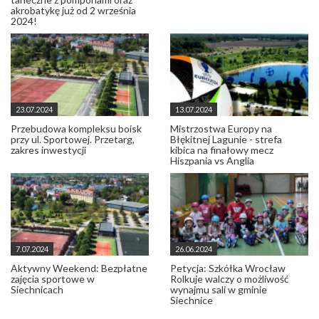
akrobatykę już od 2 września
2024!
23.07.2024
13.07.2024
Przebudowa kompleksu boisk
Mistrzostwa Europy na
przy ul. Sportowej. Przetarg,
Błękitnej Lagunie - strefa
zakres inwestycji
kibica na finałowy mecz
Hiszpania vs Anglia
7.07.2024
26.06.2024
Aktywny Weekend: Bezpłatne
Petycja: Szkółka Wrocław
zajęcia sportowe w
Rolkuje walczy o możliwość
Siechnicach
wynajmu sali w gminie
Siechnice