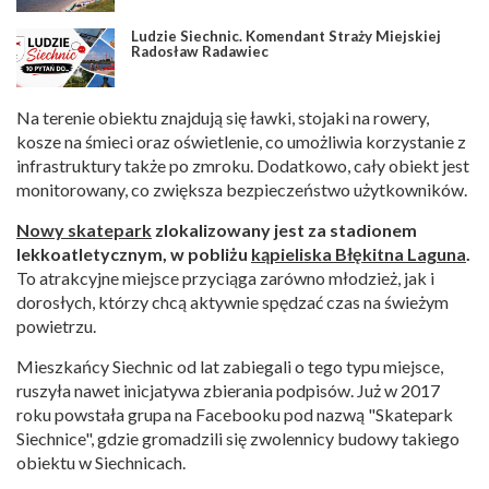
Ludzie Siechnic. Komendant Straży Miejskiej
Radosław Radawiec
Na terenie obiektu znajdują się ławki, stojaki na rowery,
kosze na śmieci oraz oświetlenie, co umożliwia korzystanie z
infrastruktury także po zmroku. Dodatkowo, cały obiekt jest
monitorowany, co zwiększa bezpieczeństwo użytkowników.
Nowy skatepark
zlokalizowany jest za stadionem
lekkoatletycznym, w pobliżu
kąpieliska Błękitna Laguna
.
To atrakcyjne miejsce przyciąga zarówno młodzież, jak i
dorosłych, którzy chcą aktywnie spędzać czas na świeżym
powietrzu.
Mieszkańcy Siechnic od lat zabiegali o tego typu miejsce,
ruszyła nawet inicjatywa zbierania podpisów. Już w 2017
roku powstała grupa na Facebooku pod nazwą "Skatepark
Siechnice", gdzie gromadzili się zwolennicy budowy takiego
obiektu w Siechnicach.