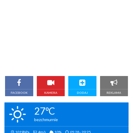
FACEBOOK
KAMERA
DODAJ
REKLAMA
27°C
bezchmurnie
1019hPa
4m/s
10%
05:28 - 20:25