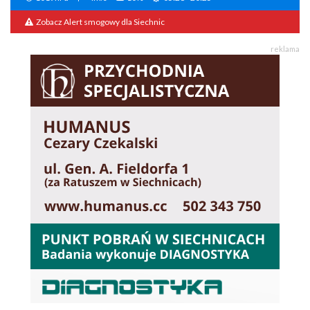
Zobacz Alert smogowy dla Siechnic
reklama