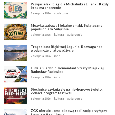
Przyjacielski bieg dla Michalinki i Lilianki. Każdy
krok ma znaczenie
7 sierpnia 2026
społeczne
Muzyka, zabawa i lokalne smaki. Świąteczne
popołudnie w Sulęcinie
7 sierpnia 2026
kultura
wydarzenie
Tragedia na Błękitnej Lagunie. Rozwaga nad
wodą może uratować życie
7 sierpnia 2026
inne
Ludzie Siechnic. Komendant Straży Miejskiej
Radosław Radawiec
7 sierpnia 2026
inne
Siechnice szykują się na hip-hopowe święto.
Zobacz program festiwalu
6 sierpnia 2026
kultura
wydarzenie
ZGK oferuje kompleksową realizację przyłączy
kanalizacji sanitarnej