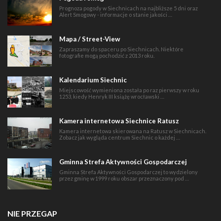
Prognoza pogody w Siechnicach na najbliższe 5 dni oraz
Alert Smogowy - informacje o stanie jakości …
Mapa / Street-View
Zapraszamy do spaceru po Siechnicach. Niektóre
fotografie mogą pochodzić z 2013 roku.
Kalendarium Siechnic
Miejscowość wymieniona została po raz pierwszy w roku
1253, kiedy Henryk III książę wrocławski …
Kamera internetowa Siechnice Ratusz
Kamera internetowa skierowana na Ratusz w Siechnicach.
Zobacz jak wygląda centrum Siechnic o każdej …
Gminna Strefa Aktywności Gospodarczej
Gminna Strefa Aktywności Gospodarczej to wydzielony
przez gminę w 1999 roku obszar przeznaczony pod …
NIE PRZEGAP