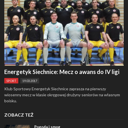
Energetyk Siechnice: Mecz o awans do IV ligi
SPORT
19.03.2017
Klub Sportowy Energetyk Siechnice zaprasza na pierwszy
wiosenny mecz w klasie okręgowej drużyny seniorów na własnym
boisku.
ZOBACZ TEŻ
Pogoda i smog