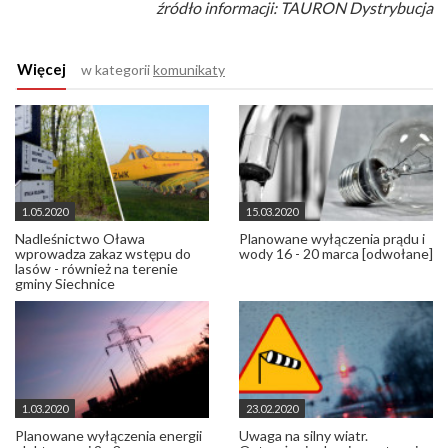
źródło informacji: TAURON Dystrybucja
Więcej
w kategorii
komunikaty
1.05.2020
15.03.2020
Nadleśnictwo Oława
Planowane wyłączenia prądu i
wprowadza zakaz wstępu do
wody 16 - 20 marca [odwołane]
lasów - również na terenie
gminy Siechnice
1.03.2020
23.02.2020
Planowane wyłączenia energii
Uwaga na silny wiatr.