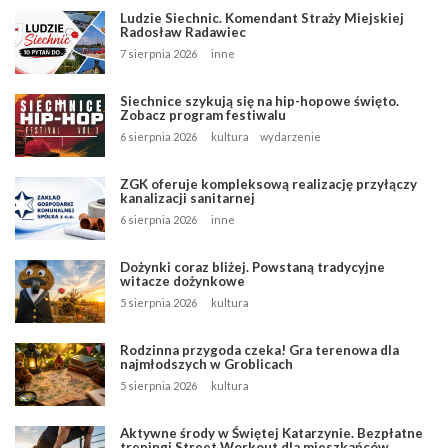
Ludzie Siechnic. Komendant Straży Miejskiej
Radosław Radawiec
7 sierpnia 2026
inne
Siechnice szykują się na hip-hopowe święto.
Zobacz program festiwalu
6 sierpnia 2026
kultura
wydarzenie
ZGK oferuje kompleksową realizację przyłączy
kanalizacji sanitarnej
6 sierpnia 2026
inne
Dożynki coraz bliżej. Powstaną tradycyjne
witacze dożynkowe
5 sierpnia 2026
kultura
Rodzinna przygoda czeka! Gra terenowa dla
najmłodszych w Groblicach
5 sierpnia 2026
kultura
Aktywne środy w Świętej Katarzynie. Bezpłatne
treningi Street Workout dla mieszkańców