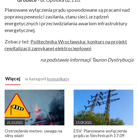
Planowane wyłączenia prądu spowodowane są pracami nad
poprawą pewności zasilania, stanu sieci, urządzeń
energetycznych i przeciwdziałania awariom infrastruktury
energetycznej.
Zobacz też:
Politechnika Wrocławska: konkurs na projekt
rewitalizacji zamykanej elektrociepłowni
na podstawie informacji Tauron Dystrybucja
Więcej
w kategorii
komunikaty
21.10.2021
15.09.2021
Ostrzeżenie meteo: uwaga na
ESV: Planowane wyłączenia
silny wiatr
prądu w Siechnicach 17.09