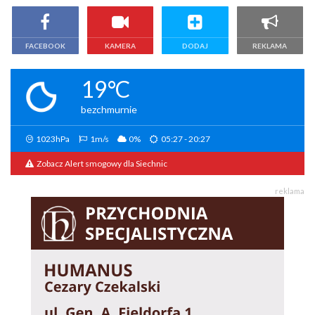
FACEBOOK
KAMERA
DODAJ
REKLAMA
19°C
bezchmurnie
1023hPa
1m/s
0%
05:27 - 20:27
Zobacz Alert smogowy dla Siechnic
reklama