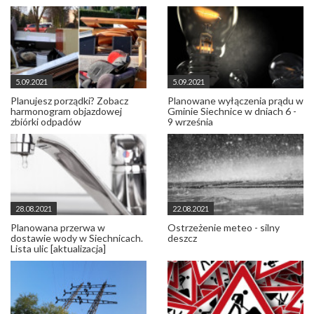
5.09.2021
5.09.2021
Planujesz porządki? Zobacz
Planowane wyłączenia prądu w
harmonogram objazdowej
Gminie Siechnice w dniach 6 -
zbiórki odpadów
9 września
28.08.2021
22.08.2021
Planowana przerwa w
Ostrzeżenie meteo - silny
dostawie wody w Siechnicach.
deszcz
Lista ulic [aktualizacja]