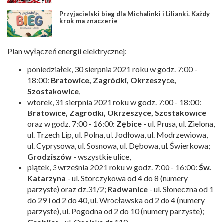
Przyjacielski bieg dla Michalinki i Lilianki. Każdy
krok ma znaczenie
Plan wyłączeń energii elektrycznej:
poniedziałek, 30 sierpnia 2021 roku w godz. 7:00 -
18:00:
Bratowice, Zagródki, Okrzeszyce,
Szostakowice
,
wtorek, 31 sierpnia 2021 roku w godz. 7:00 - 18:00:
Bratowice, Zagródki, Okrzeszyce, Szostakowice
oraz w godz. 7:00 - 16:00:
Zębice
- ul. Prusa, ul. Zielona,
ul. Trzech Lip, ul. Polna, ul. Jodłowa, ul. Modrzewiowa,
ul. Cyprysowa, ul. Sosnowa, ul. Dębowa, ul. Świerkowa;
Grodziszów
- wszystkie ulice,
piątek, 3 września 2021 roku w godz. 7:00 - 16:00:
Św.
Katarzyna
- ul. Storczykowa od 4 do 8 (numery
parzyste) oraz dz.31/2;
Radwanice
- ul. Słoneczna od 1
do 29 i od 2 do 40, ul. Wrocławska od 2 do 4 (numery
parzyste), ul. Pogodna od 2 do 10 (numery parzyste);
Groblice
- ul. Opolska dz.110.