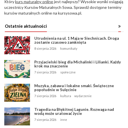
Który
kurs maturalny online
jest najlepszy? Wysokie wyniki osiągają
uczestnicy Kursów Maturalnych Sowa. Sprawdź dostępne terminy
kursów maturalnych online na kursysowa.pl.
Ostatnie aktualności
Utrudnienia na ul. 1 Maja w Siechnicach. Droga
zostanie czasowo zamknięta
8 sierpnia 2026
komunikaty
Przyjacielski bieg dla Michalinki i Lilianki. Każdy
krok ma znaczenie
7 sierpnia 2026
społeczne
Muzyka, zabawa i lokalne smaki. Świąteczne
popołudnie w Sulęcinie
7 sierpnia 2026
kultura
wydarzenie
Tragedia na Błękitnej Lagunie. Rozwaga nad
wodą może uratować życie
7 sierpnia 2026
inne