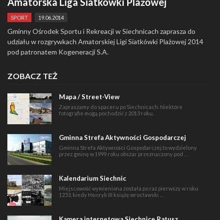
Amatorska Liga Siatkówki Plażowej
SPORT
19.06.2014
Gminny Ośrodek Sportu i Rekreacji w Siechnicach zaprasza do
udziału w rozgrywkach Amatorskiej Ligi Siatkówki Plażowej 2014
pod patronatem Kogeneracji S.A.
ZOBACZ TEŻ
Mapa / Street-View
Zapraszamy do spaceru po Siechnicach. Niektóre
fotografie mogą pochodzić z 2013 roku.
Gminna Strefa Aktywności Gospodarczej
Gminna Strefa Aktywności Gospodarczej to wydzielony
przez gminę w 1999 roku obszar przeznaczony pod …
Kalendarium Siechnic
Miejscowość wymieniona została po raz pierwszy w roku
1253, kiedy Henryk III książę wrocławski …
Kamera internetowa Siechnice Ratusz