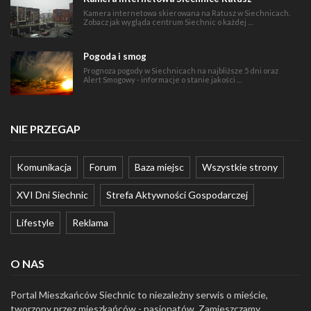
Kamera internetowa skierowana na Ratusz w Siechnicach.
Zobacz jak wygląda centrum Siechnic o każdej …
Pogoda i smog
Prognoza pogody w Siechnicach na najbliższe 5 dni oraz
Alert Smogowy - informacje o stanie jakości …
NIE PRZEGAP
Komunikacja
Forum
Baza miejsc
Wszystkie strony
XVI Dni Siechnic
Strefa Aktywności Gospodarczej
Lifestyle
Reklama
O NAS
Portal Mieszkańców Siechnic to niezależny serwis o mieście,
tworzony przez mieszkańców - pasjonatów. Zamieszczamy