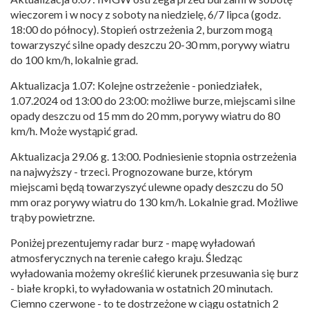
wieczorem i w nocy z soboty na niedzielę, 6/7 lipca (godz.
18:00 do północy). Stopień ostrzeżenia 2, burzom mogą
towarzyszyć silne opady deszczu 20-30 mm, porywy wiatru
do 100 km/h, lokalnie grad.
Aktualizacja 1.07: Kolejne ostrzeżenie - poniedziałek,
1.07.2024 od 13:00 do 23:00: możliwe burze, miejscami silne
opady deszczu od 15 mm do 20 mm, porywy wiatru do 80
km/h. Może wystąpić grad.
Aktualizacja 29.06 g. 13:00. Podniesienie stopnia ostrzeżenia
na najwyższy - trzeci. Prognozowane burze, którym
miejscami będą towarzyszyć ulewne opady deszczu do 50
mm oraz porywy wiatru do 130 km/h. Lokalnie grad. Możliwe
trąby powietrzne.
Poniżej prezentujemy radar burz - mapę wyładowań
atmosferycznych na terenie całego kraju. Śledząc
wyładowania możemy określić kierunek przesuwania się burz
- białe kropki, to wyładowania w ostatnich 20 minutach.
Ciemno czerwone - to te dostrzeżone w ciągu ostatnich 2