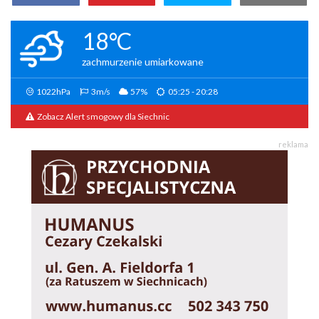
18°C
zachmurzenie umiarkowane
1022hPa
3m/s
57%
05:25 - 20:28
Zobacz Alert smogowy dla Siechnic
reklama