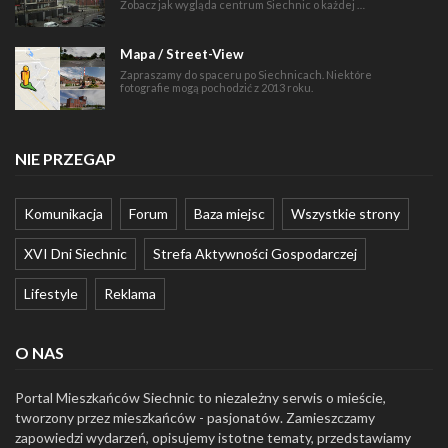
Zobacz jak wygląda centrum Siechnic o każdej …
Mapa / Street-View
Zapraszamy do spaceru po Siechnicach. Niektóre
fotografie mogą pochodzić z 2013 roku.
NIE PRZEGAP
Komunikacja
Forum
Baza miejsc
Wszystkie strony
XVI Dni Siechnic
Strefa Aktywności Gospodarczej
Lifestyle
Reklama
O NAS
Portal Mieszkańców Siechnic to niezależny serwis o mieście,
tworzony przez mieszkańców - pasjonatów. Zamieszczamy
zapowiedzi wydarzeń, opisujemy istotne tematy, przedstawiamy