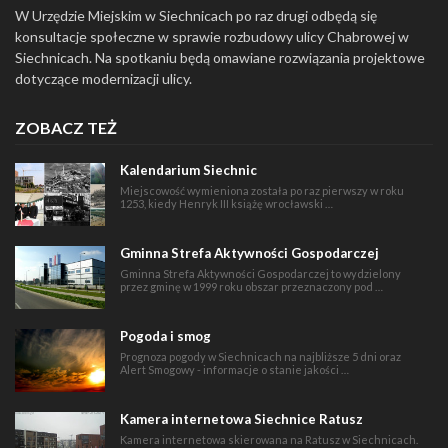
W Urzędzie Miejskim w Siechnicach po raz drugi odbędą się
konsultacje społeczne w sprawie rozbudowy ulicy Chabrowej w
Siechnicach. Na spotkaniu będą omawiane rozwiązania projektowe
dotyczące modernizacji ulicy.
ZOBACZ TEŻ
Kalendarium Siechnic
Miejscowość wymieniona została po raz pierwszy w roku
1253, kiedy Henryk III książę wrocławski …
Gminna Strefa Aktywności Gospodarczej
Gminna Strefa Aktywności Gospodarczej to wydzielony
przez gminę w 1999 roku obszar przeznaczony pod …
Pogoda i smog
Prognoza pogody w Siechnicach na najbliższe 5 dni oraz
Alert Smogowy - informacje o stanie jakości …
Kamera internetowa Siechnice Ratusz
Kamera internetowa skierowana na Ratusz w Siechnicach.