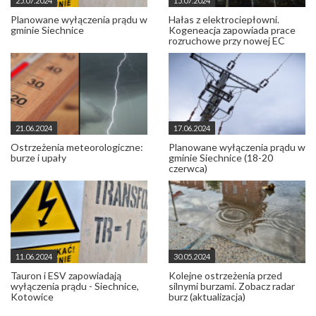
25.07.2024
15.07.2024
Planowane wyłączenia prądu w
Hałas z elektrociepłowni.
gminie Siechnice
Kogeneacja zapowiada prace
rozruchowe przy nowej EC
21.06.2024
17.06.2024
Ostrzeżenia meteorologiczne:
Planowane wyłączenia prądu w
burze i upały
gminie Siechnice (18-20
czerwca)
11.06.2024
30.05.2024
Tauron i ESV zapowiadają
Kolejne ostrzeżenia przed
wyłączenia prądu - Siechnice,
silnymi burzami. Zobacz radar
Kotowice
burz (aktualizacja)