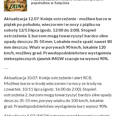
popołudnie w Sulęcinie
Aktualizacja 12.07: Koleje ostrzeżenie - możliwe burze w
piątek po południu, wieczorem i w nocy z piątku na
sobotę 12/13 lipca (godz. 12:00 do 2:00). Stopień
ostrzeżenia 3, burzom mogą towarzyszyć bardzo silne
opady deszczu 35-50 mm. Lokalnie może spaść nawet 80
mm deszczu. Wiatr w porywach 90 km/h, lokalnie 120
km/h, możliwy grad. Prawdopodobieństwo wystąpienia
niebezpiecznych zjawisk IMGW szacuje na wynosi 90%.
---
Aktualizacja 10.07: Koleje ostrzeżenie i alert RCB.
Możliwe burze w środę wieczorem i w nocy ze środy na
czwartek, 10/11 lipca (godz. 16:00 do 2:00). Stopień
ostrzeżenia 2, burzom mogą towarzyszyć bardzo silne opady
deszczu 35-55 mm, porywy wiatru do 100 km/h, lokalnie
grad. Prawdopodobieństwo wystąpienia burz wynosi 90%.
Aktualizacja 6.07: IMGW ostrzega przed burzami w sobotę