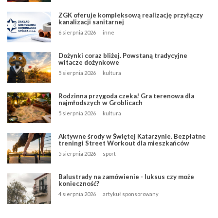
ZGK oferuje kompleksową realizację przyłączy
kanalizacji sanitarnej
6 sierpnia 2026
inne
Dożynki coraz bliżej. Powstaną tradycyjne
witacze dożynkowe
5 sierpnia 2026
kultura
Rodzinna przygoda czeka! Gra terenowa dla
najmłodszych w Groblicach
5 sierpnia 2026
kultura
Aktywne środy w Świętej Katarzynie. Bezpłatne
treningi Street Workout dla mieszkańców
5 sierpnia 2026
sport
Balustrady na zamówienie - luksus czy może
konieczność?
4 sierpnia 2026
artykuł sponsorowany