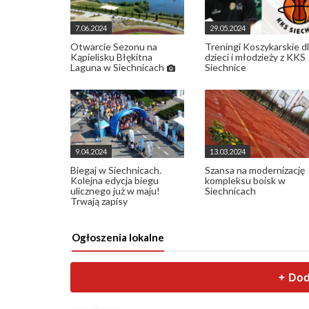
7.06.2024
29.05.2024
Otwarcie Sezonu na
Treningi Koszykarskie d
Kąpielisku Błękitna
dzieci i młodzieży z KKS
Laguna w Siechnicach
Siechnice
9.04.2024
13.03.2024
Biegaj w Siechnicach.
Szansa na modernizację
Kolejna edycja biegu
kompleksu boisk w
ulicznego już w maju!
Siechnicach
Trwają zapisy
Ogłoszenia lokalne