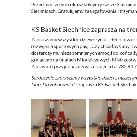
Przed nimi w tym roku szkolnym jeszcze 3 turnieje
Siechnicach. Gratulujemy zaangażowania i trzymam
KS Basket Siechnice zaprasza na tre
Zapraszamy wszystkie dziewczynki i chłopców ur
rozwijania sportowych pasji. Czy chciałbyś aby T
dostarczy mu niezapomnianych emocji do końca ży
grającego na finałach Młodzieżowych Mistrzostw P
Zadzwoń i przyjdź na pierwsze zajęcia tel.782 83 7
Serdecznie zapraszamy wszystkie dzieci z naszej g
klub. Do zobaczenia! -
zaprasza KS Basket Siechnic