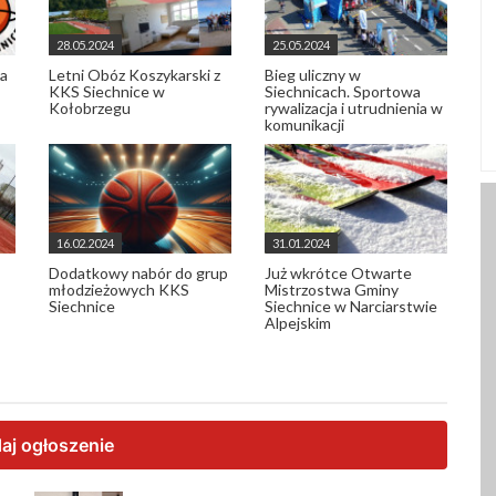
28.05.2024
25.05.2024
la
Letni Obóz Koszykarski z
Bieg uliczny w
KKS Siechnice w
Siechnicach. Sportowa
Kołobrzegu
rywalizacja i utrudnienia w
komunikacji
16.02.2024
31.01.2024
Dodatkowy nabór do grup
Już wkrótce Otwarte
młodzieżowych KKS
Mistrzostwa Gminy
Siechnice
Siechnice w Narciarstwie
Alpejskim