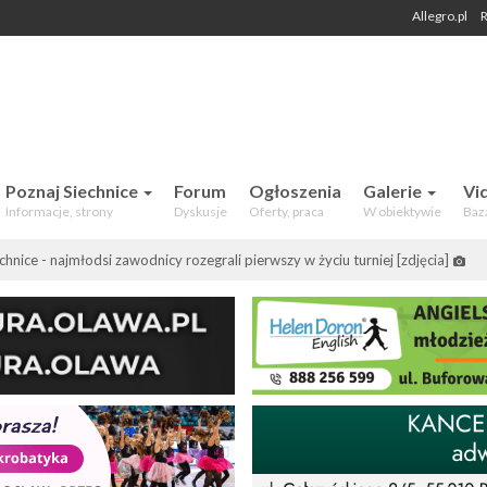
Allegro.pl
R
 Mieszkańców. Aktualności, forum,
Poznaj Siechnice
Forum
Ogłoszenia
Galerie
Vi
Informacje, strony
Dyskusje
Oferty, praca
W obiektywie
Baz
chnice - najmłodsi zawodnicy rozegrali pierwszy w życiu turniej [zdjęcia]