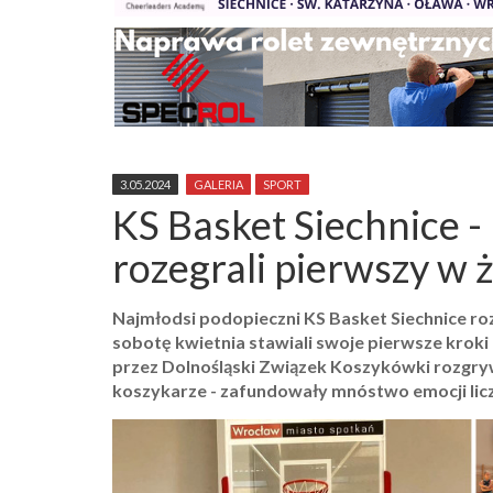
3.05.2024
GALERIA
SPORT
KS Basket Siechnice -
rozegrali pierwszy w ż
Najmłodsi podopieczni KS Basket Siechnice roze
sobotę kwietnia stawiali swoje pierwsze krok
przez Dolnośląski Związek Koszykówki rozgryw
koszykarze - zafundowały mnóstwo emocji licz