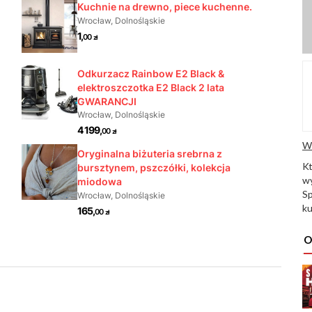
W
K
wy
Sp
ku
O