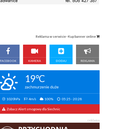
Reklama w serwisie · Kup banner online
FACEBOOK
KAMERA
DODAJ
REKLAMA
19°C
zachmurzenie duże
1020hPa
4m/s
100%
05:25 - 20:28
Zobacz Alert smogowy dla Siechnic
reklama