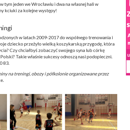
 w tym jeden we Wrocławiu i dwa na własnej hali w
y kciuki za kolejne występy!
ningi
odzonych w latach 2009-2017 do wspólnego trenowania i
woje dziecko przeżyło wielką koszykarską przygodę, która
cia? Czy chciałbyś zobaczyć swojego syna lub córkę
olski? Takie właśnie sukcesy odnoszą nasi podopieczni.
0 83.
miny na treningi, obozy i półkolonie organizowane przez
e.