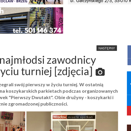
NASTĘPNY
 najmłodsi zawodnicy
yciu turniej [zdjęcia]
grali swój pierwszy w życiu turniej. W ostatnią
i na koszykarskich parkietach podczas organizowanych
ek "Pierwszy Dwutakt". Obie drużyny - koszykarki i
nie zgromadzonej publiczności.