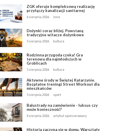
ZGK oferuje kompleksową realizację
przyłączy kanalizacji sanitarnej
6 sierpnia 2026
inne
Dożynki coraz bliżej. Powstaną
tradycyjne witacze dożynkowe
5 sierpnia 2026
kultura
Rodzinna przygoda czeka! Gra
terenowa dla najmłodszych w
Groblicach
5 sierpnia 2026
kultura
Aktywne środy w Świętej Katarzynie.
Bezpłatne treningi Street Workout dla
mieszkańców
5 sierpnia 2026
sport
Balustrady na zamówienie - luksus czy
może konieczność?
4 sierpnia 2026
artykuł sponsorowany
Historia zaczyna się w domu. Warsztaty