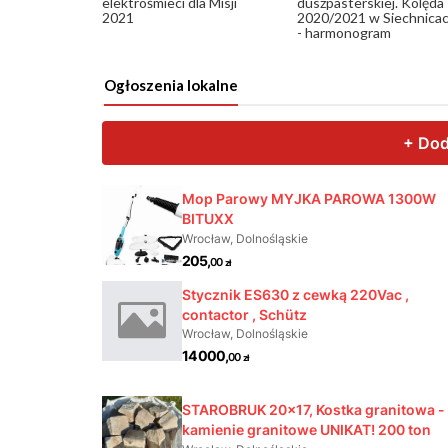
elektrośmieci dla Misji
duszpasterskiej. Kolęda
2021
2020/2021 w Siechnica
- harmonogram
Ogłoszenia lokalne