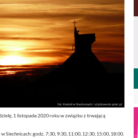
fot. Kościół w Siechnicach / użytkownik piotr pl
elę, 1 listopada 2020 roku w związku z trwającą
iechnicach: godz. 7:30, 9:30, 11:00, 12:30, 15:00, 18:00.