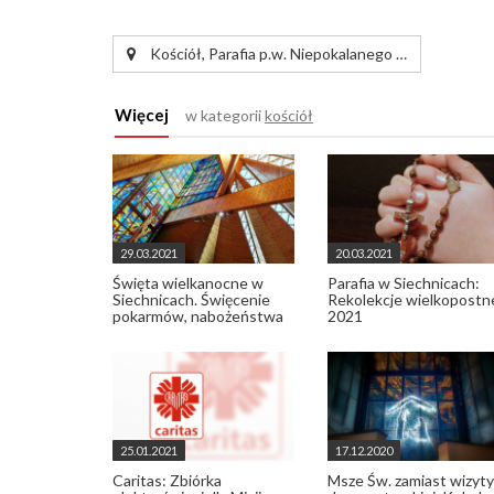
Kościół, Parafia p.w. Niepokalanego …
Więcej
w kategorii
kościół
29.03.2021
20.03.2021
Święta wielkanocne w
Parafia w Siechnicach:
Siechnicach. Święcenie
Rekolekcje wielkopostn
pokarmów, nabożeństwa
2021
25.01.2021
17.12.2020
Caritas: Zbiórka
Msze Św. zamiast wizyty