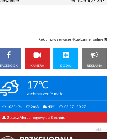
Reklama w serwisie · Kup banner online
FACEBOOK
KAMERA
DODAJ
REKLAMA
17°C
zachmurzenie małe
1022hPa
2m/s
45%
05:27 - 20:27
Zobacz Alert smogowy dla Siechnic
reklama