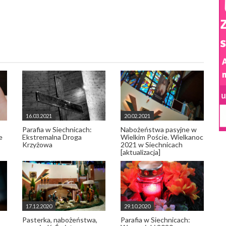
16.03.2021
20.02.2021
Parafia w Siechnicach:
Nabożeństwa pasyjne w
e
Ekstremalna Droga
Wielkim Poście. Wielkanoc
Krzyżowa
2021 w Siechnicach
[aktualizacja]
17.12.2020
29.10.2020
Pasterka, nabożeństwa,
Parafia w Siechnicach: