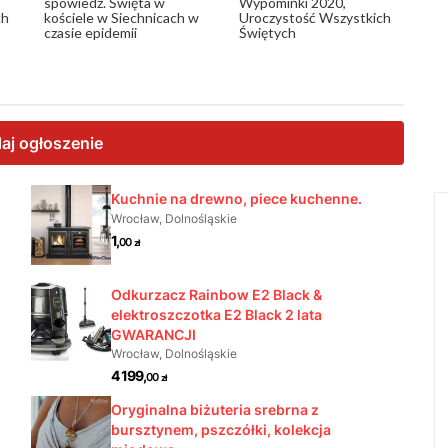
spowiedź. Święta w
Wypominki 2020,
ch
kościele w Siechnicach w
Uroczystość Wszystkich
czasie epidemii
Świętych