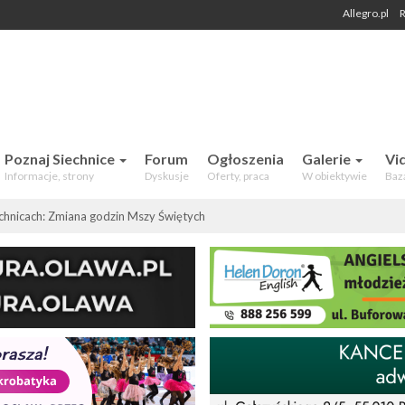
Allegro.pl
R
 Mieszkańców. Aktualności, forum,
Poznaj Siechnice
Forum
Ogłoszenia
Galerie
Vi
Informacje, strony
Dyskusje
Oferty, praca
W obiektywie
Baz
echnicach: Zmiana godzin Mszy Świętych