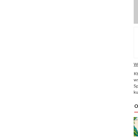
W
K
wy
Sp
ku
O