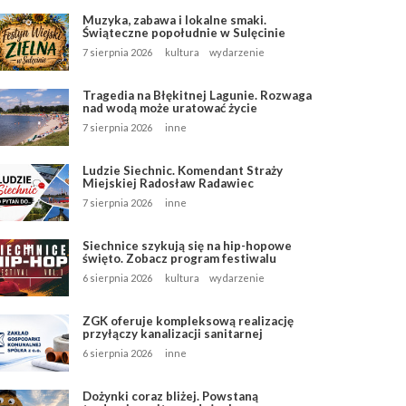
Muzyka, zabawa i lokalne smaki.
Świąteczne popołudnie w Sulęcinie
7 sierpnia 2026
kultura
wydarzenie
Tragedia na Błękitnej Lagunie. Rozwaga
nad wodą może uratować życie
7 sierpnia 2026
inne
Ludzie Siechnic. Komendant Straży
Miejskiej Radosław Radawiec
7 sierpnia 2026
inne
Siechnice szykują się na hip-hopowe
święto. Zobacz program festiwalu
6 sierpnia 2026
kultura
wydarzenie
ZGK oferuje kompleksową realizację
przyłączy kanalizacji sanitarnej
6 sierpnia 2026
inne
Dożynki coraz bliżej. Powstaną