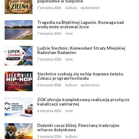
popołudnie w Sulęcinie
7 sierpnia 2026
kultura
wydarzenie
Tragedia na Błękitnej Lagunie. Rozwaga nad
wodą może uratować życie
7 sierpnia 2026
inne
Ludzie Siechnic. Komendant Straży Miejskiej
Radosław Radawiec
7 sierpnia 2026
inne
Siechnice szykują się na hip-hopowe święto.
Zobacz program festiwalu
6 sierpnia 2026
kultura
wydarzenie
ZGK oferuje kompleksową realizację przyłączy
kanalizacji sanitarnej
6 sierpnia 2026
inne
Dożynki coraz bliżej. Powstaną tradycyjne
witacze dożynkowe
5 sierpnia 2026
kultura