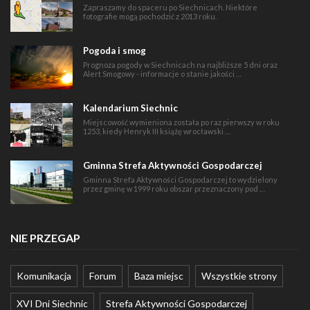
Zapraszamy do spaceru po Siechnicach. Niektóre
fotografie mogą pochodzić z 2013 roku.
Pogoda i smog
Prognoza pogody w Siechnicach na najbliższe 5 dni oraz
Alert Smogowy - informacje o stanie jakości …
Kalendarium Siechnic
Miejscowość wymieniona została po raz pierwszy w roku
1253, kiedy Henryk III książę wrocławski …
Gminna Strefa Aktywności Gospodarczej
Gminna Strefa Aktywności Gospodarczej to wydzielony
przez gminę w 1999 roku obszar przeznaczony pod …
NIE PRZEGAP
Komunikacja
Forum
Baza miejsc
Wszystkie strony
XVI Dni Siechnic
Strefa Aktywności Gospodarczej