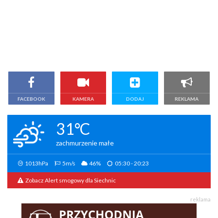
FACEBOOK
KAMERA
DODAJ
REKLAMA
31°C
zachmurzenie małe
1013hPa
5m/s
46%
05:30 - 20:23
Zobacz Alert smogowy dla Siechnic
reklama