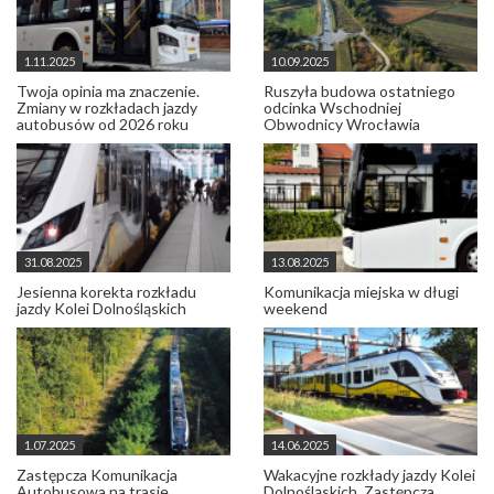
1.11.2025
10.09.2025
Twoja opinia ma znaczenie.
Ruszyła budowa ostatniego
Zmiany w rozkładach jazdy
odcinka Wschodniej
autobusów od 2026 roku
Obwodnicy Wrocławia
31.08.2025
13.08.2025
Jesienna korekta rozkładu
Komunikacja miejska w długi
jazdy Kolei Dolnośląskich
weekend
1.07.2025
14.06.2025
Zastępcza Komunikacja
Wakacyjne rozkłady jazdy Kolei
Autobusowa na trasie
Dolnośląskich. Zastępcza