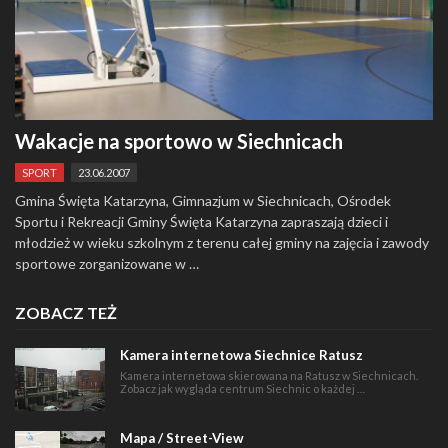
Wakacje na sportowo w Siechnicach
SPORT
23.06.2007
Gmina Święta Katarzyna, Gimnazjum w Siechnicach, Ośrodek
Sportu i Rekreacji Gminy Święta Katarzyna zapraszają dzieci i
młodzież w wieku szkolnym z terenu całej gminy na zajęcia i zawody
sportowe zorganizowane w …
ZOBACZ TEŻ
Kamera internetowa Siechnice Ratusz
Kamera internetowa skierowana na Ratusz w Siechnicach.
Zobacz jak wygląda centrum Siechnic o każdej …
Mapa / Street-View