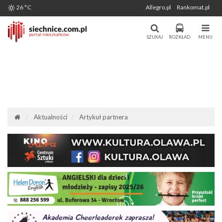
Wygenerowano: 07-08-2026
26 °C
Allegro.pl
Rankomat.pl
Miasto i Gmina Siechnice - Portal
Portal Mieszkańców Siechnic
Mieszkańców. Aktualności, forum,
SZUKAJ
ROZKŁAD
MENU
komunikacja.
Aktualności
Artykuł partnera