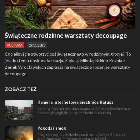
Świąteczne rodzinne warsztaty decoupage
KULTURA
29.11.2021
Chcielibyście stworzyć coś świątecznego w rodzinnym gronie? To
jest ku temu doskonała okazja. Z okazji Mikołajek klub Kuźnia z
Żernik Wrocławskich zaprasza na świąteczne rodzinne warsztaty
decoupage.
ZOBACZ TEŻ
Kamera internetowa Siechnice Ratusz
Kamera internetowa skierowana na Ratusz w Siechnicach.
Zobacz jak wygląda centrum Siechnic o każdej …
Pogoda i smog
Prognoza pogody w Siechnicach na najbliższe 5 dni oraz
Alert Smogowy - informacje o stanie jakości …