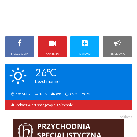
FACEBOOK
KAMERA
DODAJ
REKLAMA
26°C
bezchmurnie
1019hPa
1m/s
0%
05:25 - 20:28
Zobacz Alert smogowy dla Siechnic
reklama