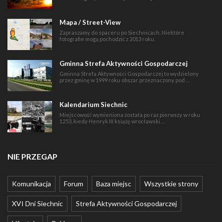
Mapa / Street-View
Zapraszamy do spaceru po Siechnicach. Niektóre
fotografie mogą pochodzić z 2013 roku.
Gminna Strefa Aktywności Gospodarczej
Gminna Strefa Aktywności Gospodarczej to wydzielony
przez gminę w 1999 roku obszar przeznaczony pod …
Kalendarium Siechnic
Miejscowość wymieniona została po raz pierwszy w roku
1253, kiedy Henryk III książę wrocławski …
NIE PRZEGAP
Komunikacja
Forum
Baza miejsc
Wszystkie strony
XVI Dni Siechnic
Strefa Aktywności Gospodarczej