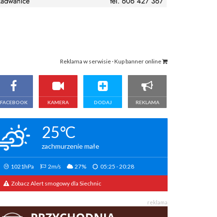
Reklama w serwisie · Kup banner online
FACEBOOK
KAMERA
DODAJ
REKLAMA
25°C
zachmurzenie małe
1021hPa
2m/s
27%
05:25 - 20:28
Zobacz Alert smogowy dla Siechnic
reklama