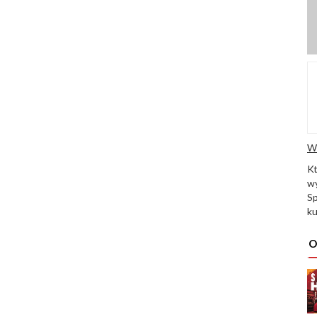
W
K
wy
Sp
ku
O