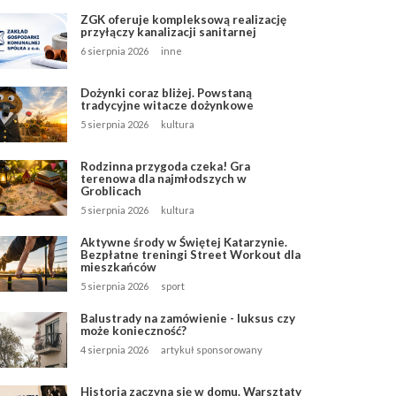
ZGK oferuje kompleksową realizację
przyłączy kanalizacji sanitarnej
6 sierpnia 2026
inne
Dożynki coraz bliżej. Powstaną
tradycyjne witacze dożynkowe
5 sierpnia 2026
kultura
Rodzinna przygoda czeka! Gra
terenowa dla najmłodszych w
Groblicach
5 sierpnia 2026
kultura
Aktywne środy w Świętej Katarzynie.
Bezpłatne treningi Street Workout dla
mieszkańców
5 sierpnia 2026
sport
Balustrady na zamówienie - luksus czy
może konieczność?
4 sierpnia 2026
artykuł sponsorowany
Historia zaczyna się w domu. Warsztaty