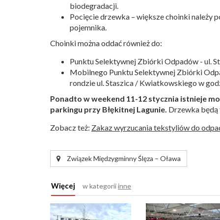
biodegradacji.
Pocięcie drzewka – większe choinki należy p
pojemnika.
Choinki można oddać również do:
Punktu Selektywnej Zbiórki Odpadów - ul. S
Mobilnego Punktu Selektywnej Zbiórki Odpad
rondzie ul. Staszica / Kwiatkowskiego w go
Ponadto w weekend 11-12 stycznia istnieje moż
parkingu przy Błękitnej Lagunie.
Drzewka będą t
Zobacz też:
Zakaz wyrzucania tekstyliów do odpa
Związek Międzygminny Ślęza – Oława
Więcej
w kategorii
inne