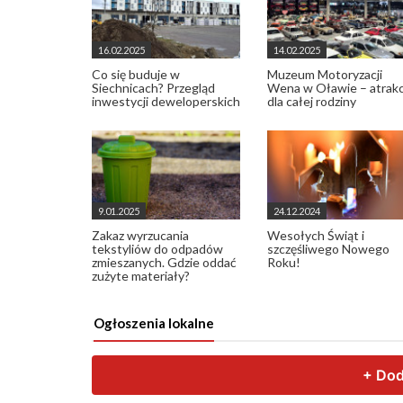
16.02.2025
14.02.2025
Co się buduje w
Muzeum Motoryzacji
Siechnicach? Przegląd
Wena w Oławie – atrakc
inwestycji deweloperskich
dla całej rodziny
9.01.2025
24.12.2024
Zakaz wyrzucania
Wesołych Świąt i
tekstyliów do odpadów
szczęśliwego Nowego
zmieszanych. Gdzie oddać
Roku!
zużyte materiały?
Ogłoszenia lokalne