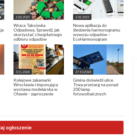
2.02.2025
2.02.2025
Wraca Taksówka
Nowa aplikacja do
ja
Odpadowa. Sprawdź, jak
śledzenia harmonogramu
skorzystać z bezpłatnego
wywozu odpadów –
odbioru odpadów
EcoHarmonogram
3.11.2024
27.10.2024
Kolejowe zakamarki
Gmina doświetli ulice.
Wrocławia i imponująca
Trwa przetarg na ponad
wystawa modelarska w
200 lamp
Oławie - zaproszenie
fotowoltaicznych