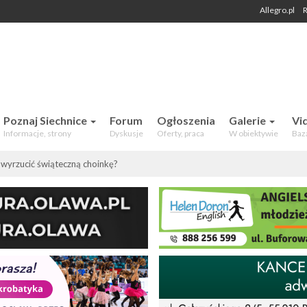
Allegro.pl
R
 Mieszkańców. Aktualności, forum,
Poznaj Siechnice
Forum
Ogłoszenia
Galerie
Vi
Informacje, strony
Dyskusje
Oferty, praca
W obiektywie
Baz
wyrzucić świąteczną choinkę?