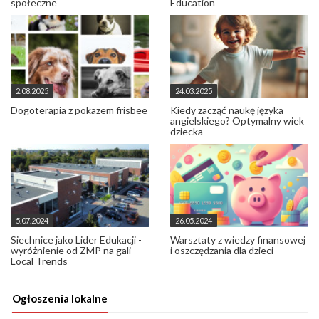
społeczne
Education
2.08.2025
24.03.2025
Dogoterapia z pokazem frisbee
Kiedy zacząć naukę języka
angielskiego? Optymalny wiek
dziecka
5.07.2024
26.05.2024
Siechnice jako Lider Edukacji -
Warsztaty z wiedzy finansowej
wyróżnienie od ZMP na gali
i oszczędzania dla dzieci
Local Trends
Ogłoszenia lokalne