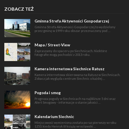
ZOBACZ TEŻ
Gminna Strefa Aktywności Gospodarczej
Gminna Strefa Aktywności Gospodarczej to wydzielony
przez gminę w 1999 roku obszar przeznaczony pod …
Mapa / Street-View
Zapraszamy do spaceru po Siechnicach. Niektóre
fotografie mogą pochodzić z 2013 roku.
Kamera internetowa Siechnice Ratusz
Kamera internetowa skierowana na Ratusz w Siechnicach.
Zobacz jak wygląda centrum Siechnic o każdej …
Pogoda i smog
Prognoza pogody w Siechnicach na najbliższe 5 dni oraz
Alert Smogowy - informacje o stanie jakości …
Kalendarium Siechnic
Miejscowość wymieniona została po raz pierwszy w roku
1253, kiedy Henryk III książę wrocławski …