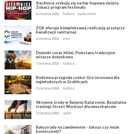
Siechnice szykują się na hip-hopowe święto.
Zobacz program festiwalu
6 sierpnia 2026
kultura
wydarzenie
ZGK oferuje kompleksową realizację przyłączy
kanalizacji sanitarnej
6 sierpnia 2026
inne
Dożynki coraz bliżej. Powstaną tradycyjne
witacze dożynkowe
5 sierpnia 2026
kultura
Rodzinna przygoda czeka! Gra terenowa dla
najmłodszych w Groblicach
5 sierpnia 2026
kultura
Aktywne środy w Świętej Katarzynie. Bezpłatne
treningi Street Workout dla mieszkańców
5 sierpnia 2026
sport
Balustrady na zamówienie - luksus czy może
konieczność?