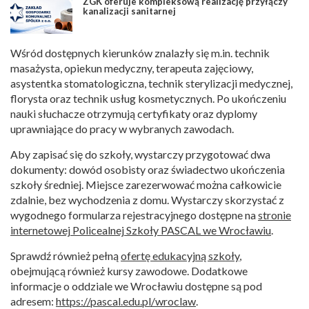
ZGK oferuje kompleksową realizację przyłączy
kanalizacji sanitarnej
Wśród dostępnych kierunków znalazły się m.in. technik
masażysta, opiekun medyczny, terapeuta zajęciowy,
asystentka stomatologiczna, technik sterylizacji medycznej,
florysta oraz technik usług kosmetycznych. Po ukończeniu
nauki słuchacze otrzymują certyfikaty oraz dyplomy
uprawniające do pracy w wybranych zawodach.
Aby zapisać się do szkoły, wystarczy przygotować dwa
dokumenty: dowód osobisty oraz świadectwo ukończenia
szkoły średniej. Miejsce zarezerwować można całkowicie
zdalnie, bez wychodzenia z domu. Wystarczy skorzystać z
wygodnego formularza rejestracyjnego dostępne na
stronie
internetowej Policealnej Szkoły PASCAL we Wrocławiu
.
Sprawdź również pełną
ofertę edukacyjną szkoły
,
obejmującą również kursy zawodowe. Dodatkowe
informacje o oddziale we Wrocławiu dostępne są pod
adresem:
https://pascal.edu.pl/wroclaw
.