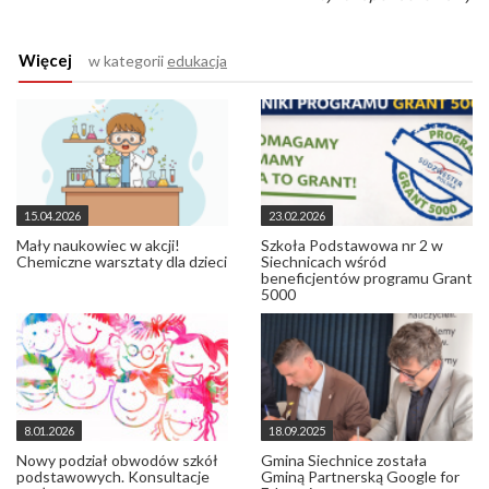
Więcej
w kategorii
edukacja
15.04.2026
23.02.2026
Mały naukowiec w akcji!
Szkoła Podstawowa nr 2 w
Chemiczne warsztaty dla dzieci
Siechnicach wśród
beneficjentów programu Grant
5000
8.01.2026
18.09.2025
Nowy podział obwodów szkół
Gmina Siechnice została
podstawowych. Konsultacje
Gminą Partnerską Google for