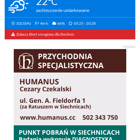
22°C
zachmurzenie umiarkowane
1021hPa
4m/s
66%
05:25 - 20:28
Zobacz Alert smogowy dla Siechnic
reklama