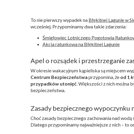
To nie pierwszy wypadek na
Błękitnej Lagunie w S
wcześniej. Przypominamy dwa takie zdarzenia:
Śmigłowiec Lotniczego Pogotowia Ratunkow
Akcja ratunkowa na Błękitnej Lagunie
Apel o rozsądek i przestrzeganie za
W okresie wakacyjnym kąpieliska są miejscem wyp
Centrum Bezpieczeństwa
przypomina, że
od 1 
przypadków utonięć
. Większości z nich można 
bezpieczeństwa.
Zasady bezpiecznego wypoczynku 
Choć zasady bezpiecznego zachowania nad wodą są
Dlatego przypominamy najważniejsze z nich – to o