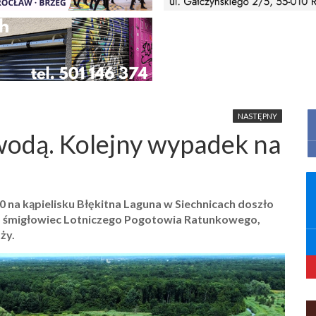
NASTĘPNY
wodą. Kolejny wypadek na
0 na kąpielisku
Błękitna Laguna w Siechnicach
doszło
o
śmigłowiec Lotniczego Pogotowia Ratunkowego
,
ży.