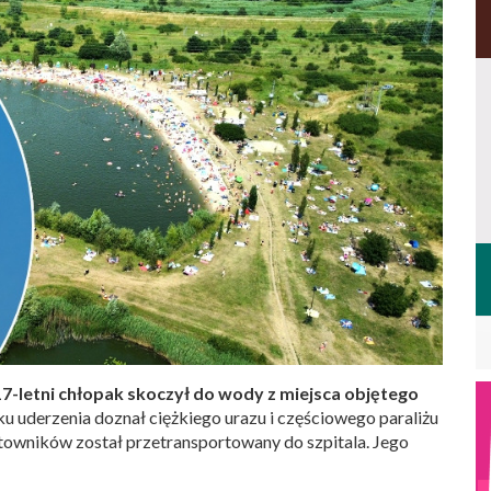
17-letni chłopak skoczył do wody z miejsca objętego
ku uderzenia doznał ciężkiego urazu i częściowego paraliżu
towników został przetransportowany do szpitala. Jego