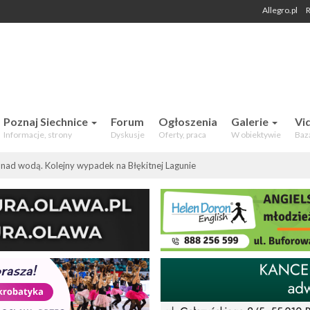
Allegro.pl
R
 Mieszkańców. Aktualności, forum,
Poznaj Siechnice
Forum
Ogłoszenia
Galerie
Vi
Informacje, strony
Dyskusje
Oferty, praca
W obiektywie
Baz
nad wodą. Kolejny wypadek na Błękitnej Lagunie