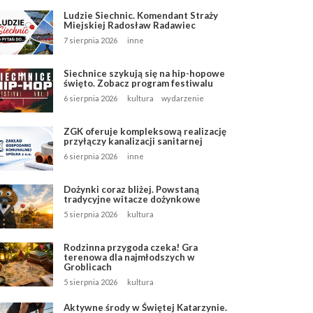
Ludzie Siechnic. Komendant Straży
Miejskiej Radosław Radawiec
7 sierpnia 2026
inne
Siechnice szykują się na hip-hopowe
święto. Zobacz program festiwalu
6 sierpnia 2026
kultura
wydarzenie
ZGK oferuje kompleksową realizację
przyłączy kanalizacji sanitarnej
6 sierpnia 2026
inne
Dożynki coraz bliżej. Powstaną
tradycyjne witacze dożynkowe
5 sierpnia 2026
kultura
Rodzinna przygoda czeka! Gra
terenowa dla najmłodszych w
Groblicach
5 sierpnia 2026
kultura
Aktywne środy w Świętej Katarzynie.