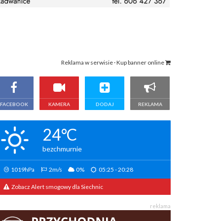
Reklama w serwisie · Kup banner online
FACEBOOK
KAMERA
DODAJ
REKLAMA
24°C
bezchmurnie
1019hPa
2m/s
0%
05:25 - 20:28
Zobacz Alert smogowy dla Siechnic
reklama