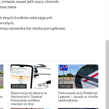
zmianie, nawet jeśli znasz zbiornik.
znaczenia.
b innych środków odurzających.
rosłych.
rmuj ratownika lub służby porządkowe.
29.07.2025
7.07.2025
Rejestracja do lekarzy w
Parkowanie przy Błękitnej
za
Siechnicach i Świętej
Lagunie – zasady w strefie
Katarzynie możliwa
zamieszkania
również on-line