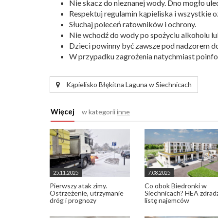
Nie skacz do nieznanej wody. Dno mogło ulec 
Respektuj regulamin kąpieliska i wszystkie o
Słuchaj poleceń ratowników i ochrony.
Nie wchodź do wody po spożyciu alkoholu lu
Dzieci powinny być zawsze pod nadzorem do
W przypadku zagrożenia natychmiast poinfo
Kąpielisko Błękitna Laguna w Siechnicach
Więcej
w kategorii
inne
25.11.2025
7.08.2025
Pierwszy atak zimy.
Co obok Biedronki w
Ostrzeżenie, utrzymanie
Siechnicach? HEA zdrad
dróg i prognozy
listę najemców