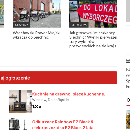
4.06.2025
20.05.2025
Wrocławski Rower Miejski
Jak głosowali mieszkańcy
wkracza do Siechnic
Siechnic? Wyniki pierwszej
tury wyborów
prezydenckich na tle kraju
W
K
wy
Sp
ku
O