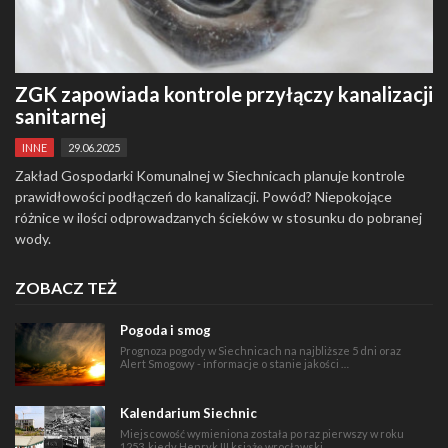
ZGK zapowiada kontrole przyłączy kanalizacji
sanitarnej
INNE
29.06.2025
Zakład Gospodarki Komunalnej w Siechnicach planuje kontrole
prawidłowości podłączeń do kanalizacji. Powód? Niepokojące
różnice w ilości odprowadzanych ścieków w stosunku do pobranej
wody.
ZOBACZ TEŻ
Pogoda i smog
Prognoza pogody w Siechnicach na najbliższe 5 dni oraz
Alert Smogowy - informacje o stanie jakości …
Kalendarium Siechnic
Miejscowość wymieniona została po raz pierwszy w roku
1253, kiedy Henryk III książę wrocławski …