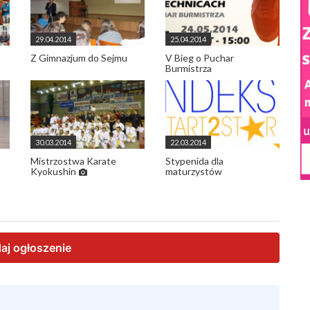
29.04.2014
25.04.2014
Z Gimnazjum do Sejmu
V Bieg o Puchar
Burmistrza
30.03.2014
22.03.2014
Mistrzostwa Karate
Stypenida dla
Kyokushin
maturzystów