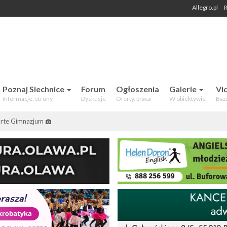
Allegro.pl
R
 Mieszkańców. Aktualności, forum,
Poznaj Siechnice
Forum
Ogłoszenia
Galerie
Vi
Informacje, strony
Dyskusje
Oferty, praca
W obiektywie
Baz
rte Gimnazjum