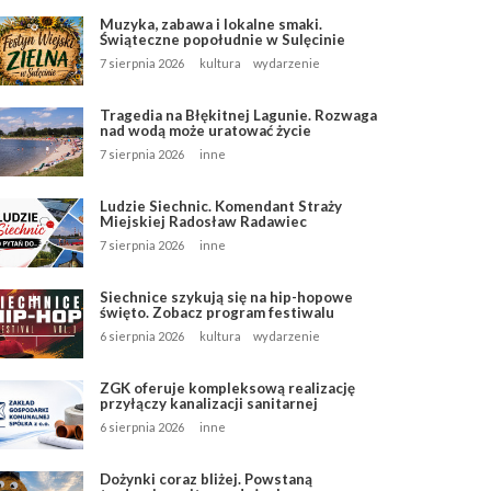
Muzyka, zabawa i lokalne smaki.
Świąteczne popołudnie w Sulęcinie
7 sierpnia 2026
kultura
wydarzenie
Tragedia na Błękitnej Lagunie. Rozwaga
nad wodą może uratować życie
7 sierpnia 2026
inne
Ludzie Siechnic. Komendant Straży
Miejskiej Radosław Radawiec
7 sierpnia 2026
inne
Siechnice szykują się na hip-hopowe
święto. Zobacz program festiwalu
6 sierpnia 2026
kultura
wydarzenie
ZGK oferuje kompleksową realizację
przyłączy kanalizacji sanitarnej
6 sierpnia 2026
inne
Dożynki coraz bliżej. Powstaną