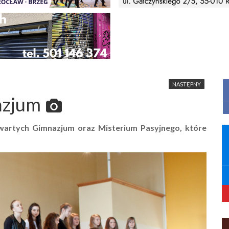
NASTĘPNY
azjum
wartych Gimnazjum oraz Misterium Pasyjnego, które