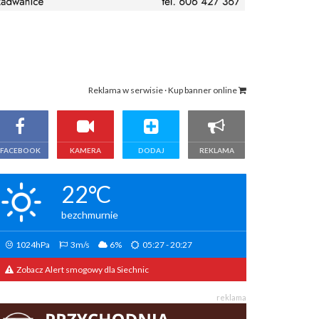
Reklama w serwisie · Kup banner online
FACEBOOK
KAMERA
DODAJ
REKLAMA
22°C
bezchmurnie
1024hPa
3m/s
6%
05:27 - 20:27
Zobacz Alert smogowy dla Siechnic
reklama