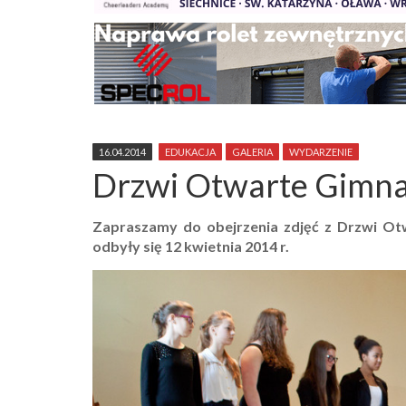
16.04.2014
EDUKACJA
GALERIA
WYDARZENIE
Drzwi Otwarte Gimn
Zapraszamy do obejrzenia zdjęć z Drzwi Ot
odbyły się 12 kwietnia 2014 r.