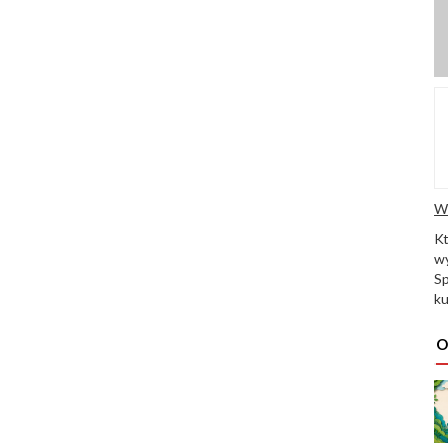
W
K
wy
Sp
ku
O