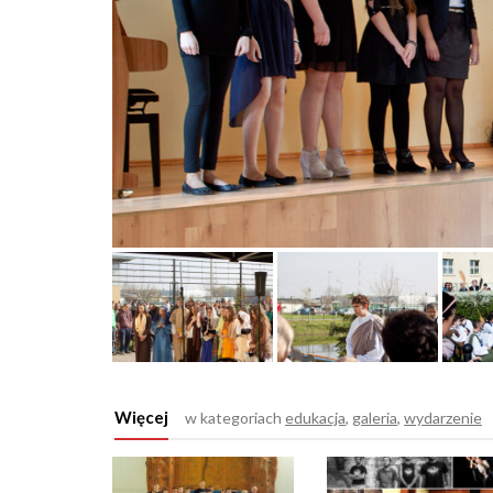
Więcej
w kategoriach
edukacja
,
galeria
,
wydarzenie