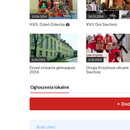
10.06.2014
24.05.2014
KKS: Dzień Dziecka
XVII Dni Siechnic
6.04.2014
6.04.2014
Drzwi otwarte gimnazjum
Droga Krzyżowa ulicami
2014
Siechnic
Ogłoszenia lokalne