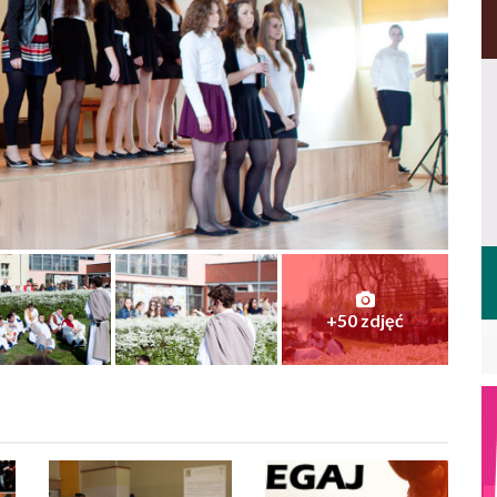
+50
zdjęć