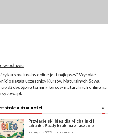
e wrocławiu
tóry
kurs maturalny online
jest najlepszy? Wysokie
niki osiągają uczestnicy Kursów Maturalnych Sowa.
rawdź dostępne terminy kursów maturalnych online na
rsysowa.pl.
statnie aktualności
Przyjacielski bieg dla Michalinki i
Lilianki. Każdy krok ma znaczenie
7 sierpnia 2026
społeczne