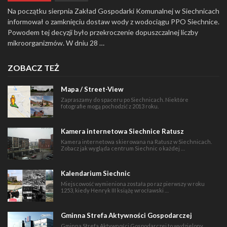
Na początku sierpnia Zakład Gospodarki Komunalnej w Siechnicach
informował o zamknięciu dostaw wody z wodociągu PPO Siechnice.
Powodem tej decyzji było przekroczenie dopuszczalnej liczby
mikroorganizmów. W dniu 28 …
ZOBACZ TEŻ
Mapa / Street-View
Zapraszamy do spaceru po Siechnicach. Niektóre
fotografie mogą pochodzić z 2013 roku.
Kamera internetowa Siechnice Ratusz
Kamera internetowa skierowana na Ratusz w Siechnicach.
Zobacz jak wygląda centrum Siechnic o każdej …
Kalendarium Siechnic
Miejscowość wymieniona została po raz pierwszy w roku
1253, kiedy Henryk III książę wrocławski …
Gminna Strefa Aktywności Gospodarczej
Gminna Strefa Aktywności Gospodarczej to wydzielony