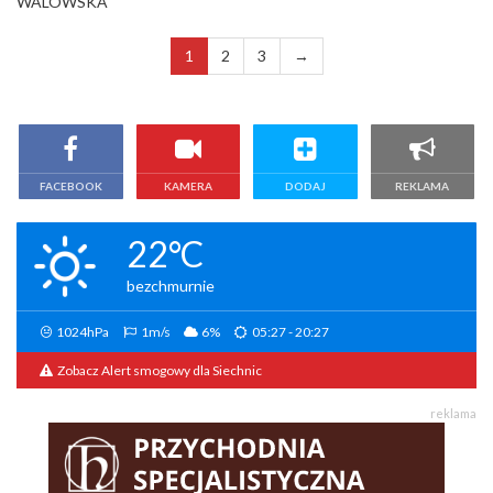
WALOWSKA
1
2
3
→
FACEBOOK
KAMERA
DODAJ
REKLAMA
22°C
bezchmurnie
1024hPa
1m/s
6%
05:27 - 20:27
Zobacz Alert smogowy dla Siechnic
reklama