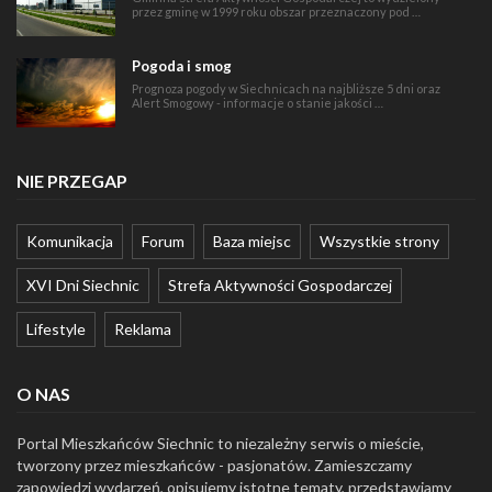
przez gminę w 1999 roku obszar przeznaczony pod …
Pogoda i smog
Prognoza pogody w Siechnicach na najbliższe 5 dni oraz
Alert Smogowy - informacje o stanie jakości …
NIE PRZEGAP
Komunikacja
Forum
Baza miejsc
Wszystkie strony
XVI Dni Siechnic
Strefa Aktywności Gospodarczej
Lifestyle
Reklama
O NAS
Portal Mieszkańców Siechnic to niezależny serwis o mieście,
tworzony przez mieszkańców - pasjonatów. Zamieszczamy
zapowiedzi wydarzeń, opisujemy istotne tematy, przedstawiamy