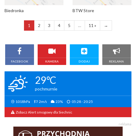
Biedronka
BTW Store
1
2
3
4
5
…
11 »
→
FACEBOOK
KAMERA
DODAJ
REKLAMA
29°C
pochmurnie
1018hPa
2m/s
23%
05:28 - 20:25
Zobacz Alert smogowy dla Siechnic
reklama