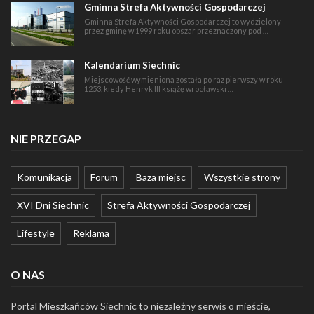
Gminna Strefa Aktywności Gospodarczej
Gminna Strefa Aktywności Gospodarczej to wydzielony
przez gminę w 1999 roku obszar przeznaczony pod …
Kalendarium Siechnic
Miejscowość wymieniona została po raz pierwszy w roku
1253, kiedy Henryk III książę wrocławski …
NIE PRZEGAP
Komunikacja
Forum
Baza miejsc
Wszystkie strony
XVI Dni Siechnic
Strefa Aktywności Gospodarczej
Lifestyle
Reklama
O NAS
Portal Mieszkańców Siechnic to niezależny serwis o mieście,