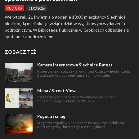
KULTURA
31.03.2026
We wtorek, 21 kwietnia o godzinie 18:00 mieszkańcy Siechnic i
okolic będą mieli okazje wziąć udział w wyjątkowym wydarzeniu
podróżniczym. W Bibliotece Publicznej w Groblicach odbędzie się
spotkanie z podróżnikiem …
ZOBACZ TEŻ
Kamera internetowa Siechnice Ratusz
Kamera internetowa skierowana na Ratusz w Siechnicach.
Zobacz jak wygląda centrum Siechnic o każdej …
Mapa / Street-View
Zapraszamy do spaceru po Siechnicach. Niektóre
fotografie mogą pochodzić z 2013 roku.
Pogoda i smog
Prognoza pogody w Siechnicach na najbliższe 5 dni oraz
Alert Smogowy - informacje o stanie jakości …