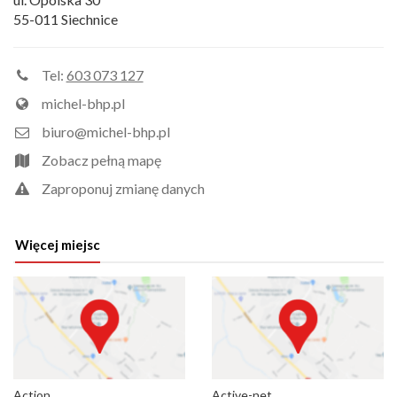
55-011 Siechnice
Tel:
603 073 127
michel-bhp.pl
biuro@michel-bhp.pl
Zobacz pełną mapę
Zaproponuj zmianę danych
Więcej miejsc
Action
Active-net