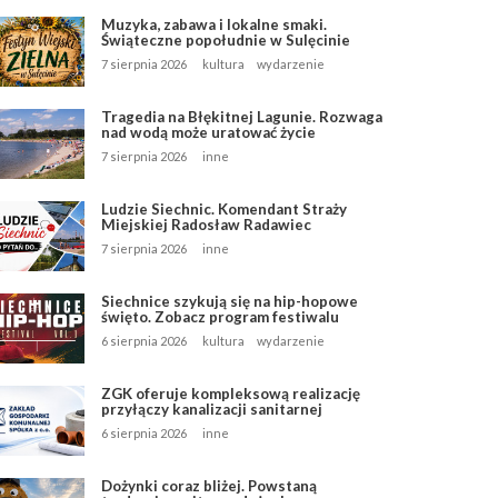
Muzyka, zabawa i lokalne smaki.
Świąteczne popołudnie w Sulęcinie
7 sierpnia 2026
kultura
wydarzenie
Tragedia na Błękitnej Lagunie. Rozwaga
nad wodą może uratować życie
7 sierpnia 2026
inne
Ludzie Siechnic. Komendant Straży
Miejskiej Radosław Radawiec
7 sierpnia 2026
inne
Siechnice szykują się na hip-hopowe
święto. Zobacz program festiwalu
6 sierpnia 2026
kultura
wydarzenie
ZGK oferuje kompleksową realizację
przyłączy kanalizacji sanitarnej
6 sierpnia 2026
inne
Dożynki coraz bliżej. Powstaną