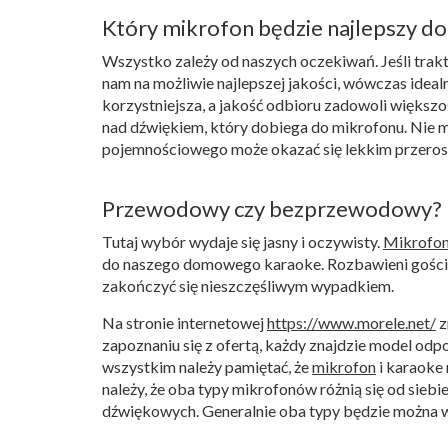
Który mikrofon będzie najlepszy 
Wszystko zależy od naszych oczekiwań. Jeśli trak
nam na możliwie najlepszej jakości, wówczas ideal
korzystniejsza, a jakość odbioru zadowoli więks
nad dźwiękiem, który dobiega do mikrofonu. Nie
pojemnościowego może okazać się lekkim przerost
Przewodowy czy bezprzewodowy?
Tutaj wybór wydaje się jasny i oczywisty.
Mikrofo
do naszego domowego karaoke. Rozbawieni goście 
zakończyć się nieszczęśliwym wypadkiem.
Na stronie internetowej
https://www.morele.net/
z
zapoznaniu się z ofertą, każdy znajdzie model od
wszystkim należy pamiętać, że
mikrofon
i karaoke
należy, że oba typy mikrofonów różnią się od sie
dźwiękowych. Generalnie oba typy będzie można