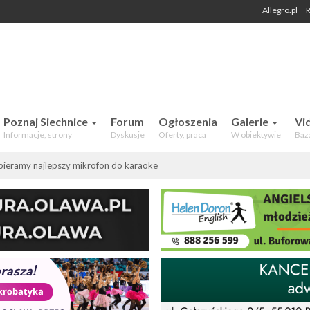
Allegro.pl
R
 Mieszkańców. Aktualności, forum,
Poznaj Siechnice
Forum
Ogłoszenia
Galerie
Vi
Informacje, strony
Dyskusje
Oferty, praca
W obiektywie
Baz
ieramy najlepszy mikrofon do karaoke