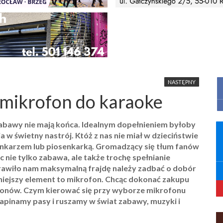
NASTĘPNY
mikrofon do karaoke
zabawy nie mają końca. Idealnym dopełnieniem byłoby
 świetny nastrój. Któż z nas nie miał w dzieciństwie
enkarzem lub piosenkarką. Gromadzący się tłum fanów
 nie tylko zabawa, ale także trochę spełnianie
prawiło nam maksymalną frajdę należy zadbać o dobór
iejszy element to mikrofon. Chcąc dokonać zakupu
fonów. Czym kierować się przy wyborze mikrofonu
Zapinamy pasy i ruszamy w świat zabawy, muzyki i