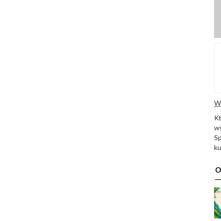
W
K
wy
Sp
ku
O