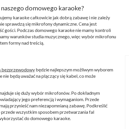
do naszego domowego karaoke?
tujemy karaoke całkowicie jak dobrą zabawę i nie zależy
nie sprawdzą się mikrofony dynamiczne. Cena jest
zość gości. Podczas domowego karaoke nie mamy kontroli
 mamy warunków studia muzycznego, więc wybór mikrofonu
em formy nad treścią.
n bezprzewodowy
będzie najlepszym możliwym wyborem
nie będą uważać na plączący się kabel, co może
najduje się duży wybór mikrofonów. Po dokładnym
powiadający jego preferencją i wymaganiom. Przede
 mają przynieść nam niezapomnianą zabawę. Podkreślić
bie przede wszystkim sposobem przetwarzania fal
 wykorzystać do domowego karaoke.