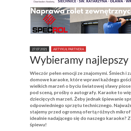
27.07.2021
ARTYKUŁ PARTNERA
Wybieramy najlepszy 
Wieczór pełen emocji ze znajomymi. Śmiech i 
domowe karaoke, które wprawi każdego gościa w
wielkich marzeń o byciu światowej sławy pios
pod sceną, prośby o autografy. Karaoke to więc
dziecięcych marzeń. Żeby jednak śpiewanie s
odpowiedniego sprzętu technicznego. Najważn
stajemy przed ogromną ofertą różnych mikro
idealnie nadającego się do naszego karaoke? 
śpiewu!