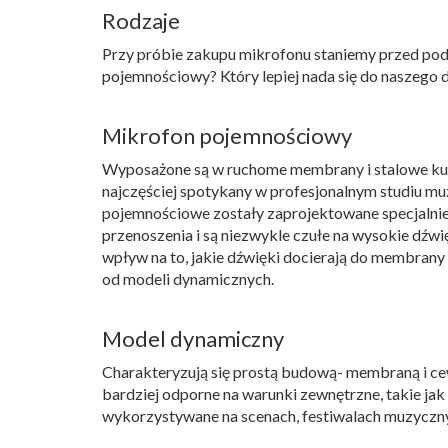
Rodzaje
Przy próbie zakupu mikrofonu staniemy przed p
pojemnościowy? Który lepiej nada się do naszeg
Mikrofon pojemnościowy
Wyposażone są w ruchome membrany i stalowe kulk
najczęściej spotykany w profesjonalnym studiu 
pojemnościowe zostały zaprojektowane specjalnie 
przenoszenia i są niezwykle czułe na wysokie dźw
wpływ na to, jakie dźwięki docierają do membran
od modeli dynamicznych.
Model dynamiczny
Charakteryzują się prostą budową- membraną i ce
bardziej odporne na warunki zewnętrzne, takie jak
wykorzystywane na scenach, festiwalach muzyczny