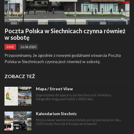
Poczta Polska w Siechnicach czynna również
w sobotę
INNE
16.04.2020
Przypominamy, że zgodnie z nowymi godzinami otwarcia Poczta
Polska w Siechnicach czynna jest również w sobotę.
ZOBACZ TEŻ
Mapa / Street-View
Zapraszamy do spaceru po Siechnicach. Niektóre
fotografie mogą pochodzić z 2013 roku.
Kalendarium Siechnic
Miejscowość wymieniona została po raz pierwszy w roku
1253, kiedy Henryk III książę wrocławski …