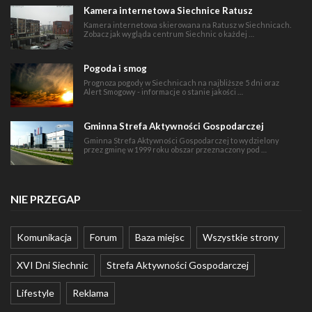
Kamera internetowa Siechnice Ratusz
Kamera internetowa skierowana na Ratusz w Siechnicach.
Zobacz jak wygląda centrum Siechnic o każdej …
Pogoda i smog
Prognoza pogody w Siechnicach na najbliższe 5 dni oraz
Alert Smogowy - informacje o stanie jakości …
Gminna Strefa Aktywności Gospodarczej
Gminna Strefa Aktywności Gospodarczej to wydzielony
przez gminę w 1999 roku obszar przeznaczony pod …
NIE PRZEGAP
Komunikacja
Forum
Baza miejsc
Wszystkie strony
XVI Dni Siechnic
Strefa Aktywności Gospodarczej
Lifestyle
Reklama