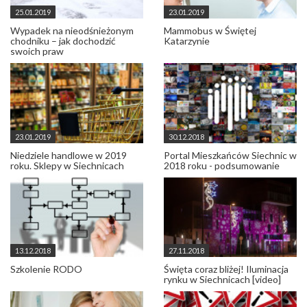
25.01.2019
23.01.2019
Wypadek na nieodśnieżonym
Mammobus w Świętej
chodniku – jak dochodzić
Katarzynie
swoich praw
23.01.2019
30.12.2018
Niedziele handlowe w 2019
Portal Mieszkańców Siechnic w
roku. Sklepy w Siechnicach
2018 roku - podsumowanie
13.12.2018
27.11.2018
Szkolenie RODO
Święta coraz bliżej! Iluminacja
rynku w Siechnicach [video]