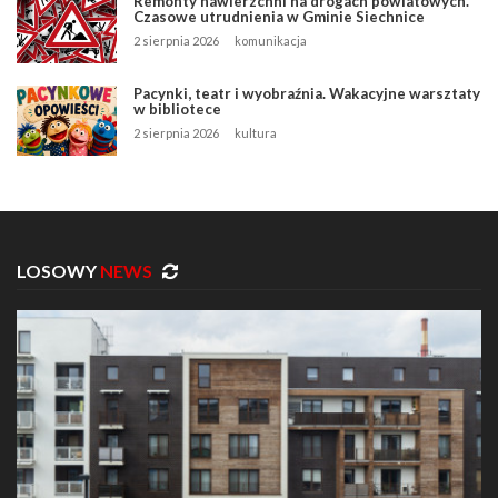
Remonty nawierzchni na drogach powiatowych.
Czasowe utrudnienia w Gminie Siechnice
2 sierpnia 2026
komunikacja
Pacynki, teatr i wyobraźnia. Wakacyjne warsztaty
w bibliotece
2 sierpnia 2026
kultura
LOSOWY
NEWS