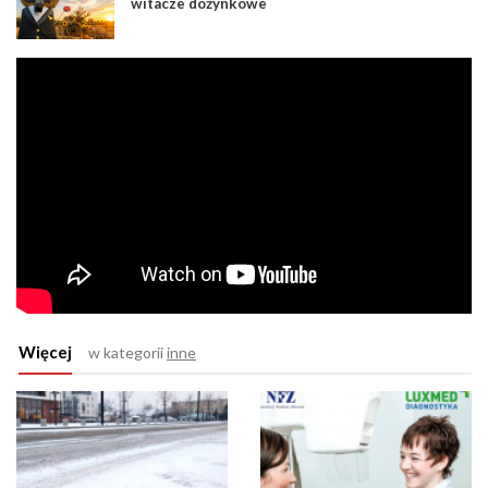
witacze dożynkowe
Więcej
w kategorii
inne