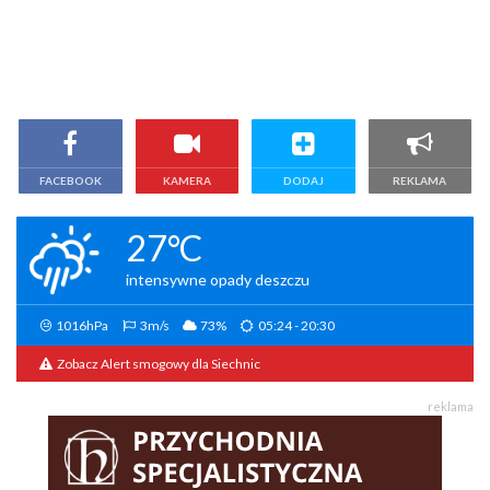
FACEBOOK
KAMERA
DODAJ
REKLAMA
27°C
intensywne opady deszczu
1016hPa
3m/s
73%
05:24 - 20:30
Zobacz Alert smogowy dla Siechnic
reklama