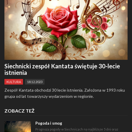
Siechnicki zespół Kantata świętuje 30-lecie
istnienia
KULTURA
18.12.2023
Zespół Kantata obchodzi 30 lecie istnienia. Założona w 1993 roku
grupa od lat towarzyszy wydarzeniom w regionie.
ZOBACZ TEŻ
Pogoda i smog
Prognoza pogody w Siechnicach na najbliższe 5 dni oraz