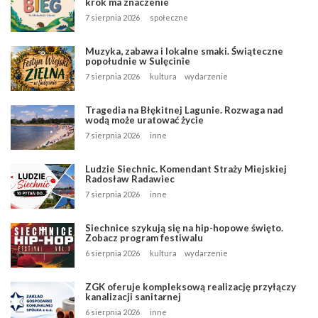
krok ma znaczenie
7 sierpnia 2026
społeczne
Muzyka, zabawa i lokalne smaki. Świąteczne
popołudnie w Sulęcinie
7 sierpnia 2026
kultura
wydarzenie
Tragedia na Błękitnej Lagunie. Rozwaga nad
wodą może uratować życie
7 sierpnia 2026
inne
Ludzie Siechnic. Komendant Straży Miejskiej
Radosław Radawiec
7 sierpnia 2026
inne
Siechnice szykują się na hip-hopowe święto.
Zobacz program festiwalu
6 sierpnia 2026
kultura
wydarzenie
ZGK oferuje kompleksową realizację przyłączy
kanalizacji sanitarnej
6 sierpnia 2026
inne