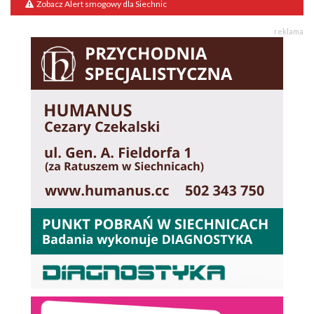
Zobacz Alert smogowy dla Siechnic
reklama