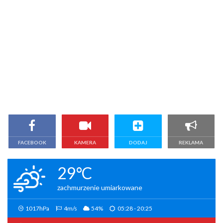
FACEBOOK
KAMERA
DODAJ
REKLAMA
29°C
zachmurzenie umiarkowane
1017hPa
4m/s
54%
05:28 - 20:25