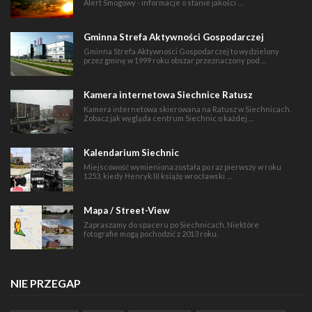
Alert Smogowy - informacje o stanie jakości …
Gminna Strefa Aktywności Gospodarczej
Gminna Strefa Aktywności Gospodarczej to wydzielony
przez gminę w 1999 roku obszar przeznaczony pod …
Kamera internetowa Siechnice Ratusz
Kamera internetowa skierowana na Ratusz w Siechnicach.
Zobacz jak wygląda centrum Siechnic o każdej …
Kalendarium Siechnic
Miejscowość wymieniona została po raz pierwszy w roku
1253, kiedy Henryk III książę wrocławski …
Mapa / Street-View
Zapraszamy do spaceru po Siechnicach. Niektóre
fotografie mogą pochodzić z 2013 roku.
NIE PRZEGAP