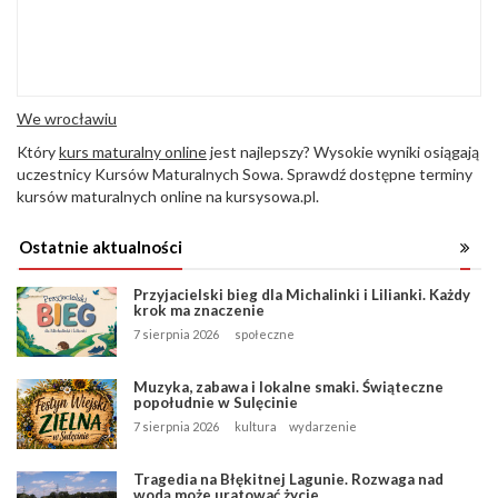
We wrocławiu
Który
kurs maturalny online
jest najlepszy? Wysokie wyniki osiągają
uczestnicy Kursów Maturalnych Sowa. Sprawdź dostępne terminy
kursów maturalnych online na kursysowa.pl.
Ostatnie aktualności
Przyjacielski bieg dla Michalinki i Lilianki. Każdy
krok ma znaczenie
7 sierpnia 2026
społeczne
Muzyka, zabawa i lokalne smaki. Świąteczne
popołudnie w Sulęcinie
7 sierpnia 2026
kultura
wydarzenie
Tragedia na Błękitnej Lagunie. Rozwaga nad
wodą może uratować życie