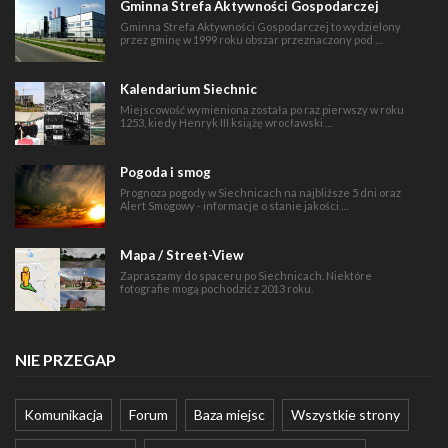
Gminna Strefa Aktywności Gospodarczej
Gminna Strefa Aktywności Gospodarczej to wydzielony
przez gminę w 1999 roku obszar przeznaczony pod …
Kalendarium Siechnic
Miejscowość wymieniona została po raz pierwszy w roku
1253, kiedy Henryk III książę wrocławski …
Pogoda i smog
Prognoza pogody w Siechnicach na najbliższe 5 dni oraz
Alert Smogowy - informacje o stanie jakości …
Mapa / Street-View
Zapraszamy do spaceru po Siechnicach. Niektóre
fotografie mogą pochodzić z 2013 roku.
NIE PRZEGAP
Komunikacja
Forum
Baza miejsc
Wszystkie strony