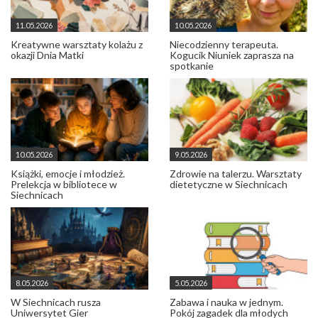
11.05.2026
10.05.2026
Kreatywne warsztaty kolażu z
Niecodzienny terapeuta.
okazji Dnia Matki
Kogucik Niuniek zaprasza na
spotkanie
10.05.2026
9.05.2026
Książki, emocje i młodzież.
Zdrowie na talerzu. Warsztaty
Prelekcja w bibliotece w
dietetyczne w Siechnicach
Siechnicach
8.05.2026
5.05.2026
W Siechnicach rusza
Zabawa i nauka w jednym.
Uniwersytet Gier
Pokój zagadek dla młodych