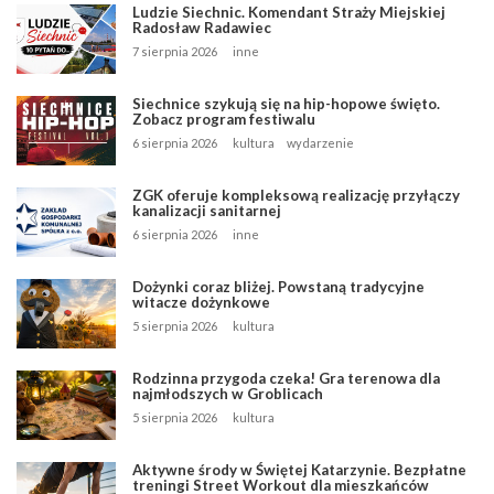
Ludzie Siechnic. Komendant Straży Miejskiej
Radosław Radawiec
7 sierpnia 2026
inne
Siechnice szykują się na hip-hopowe święto.
Zobacz program festiwalu
6 sierpnia 2026
kultura
wydarzenie
ZGK oferuje kompleksową realizację przyłączy
kanalizacji sanitarnej
6 sierpnia 2026
inne
Dożynki coraz bliżej. Powstaną tradycyjne
witacze dożynkowe
5 sierpnia 2026
kultura
Rodzinna przygoda czeka! Gra terenowa dla
najmłodszych w Groblicach
5 sierpnia 2026
kultura
Aktywne środy w Świętej Katarzynie. Bezpłatne
treningi Street Workout dla mieszkańców