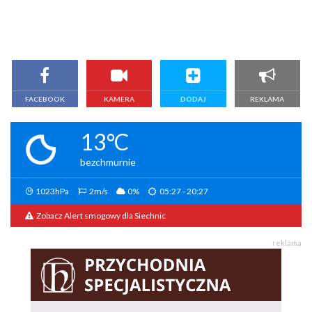
FACEBOOK
KAMERA
DODAJ
REKLAMA
13°C
bezchmurnie
1023hPa
2m/s
0%
05:27 - 20:27
Zobacz Alert smogowy dla Siechnic
reklama