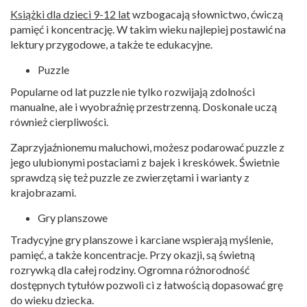
Książki dla dzieci 9-12 lat
wzbogacają słownictwo, ćwiczą
pamięć i koncentrację. W takim wieku najlepiej postawić na
lektury przygodowe, a także te edukacyjne.
Puzzle
Popularne od lat puzzle nie tylko rozwijają zdolności
manualne, ale i wyobraźnię przestrzenną. Doskonale uczą
również cierpliwości.
Zaprzyjaźnionemu maluchowi, możesz podarować puzzle z
jego ulubionymi postaciami z bajek i kreskówek. Świetnie
sprawdzą się też puzzle ze zwierzętami i warianty z
krajobrazami.
Gry planszowe
Tradycyjne gry planszowe i karciane wspierają myślenie,
pamięć, a także koncentracje. Przy okazji, są świetną
rozrywką dla całej rodziny. Ogromna różnorodność
dostępnych tytułów pozwoli ci z łatwością dopasować grę
do wieku dziecka.