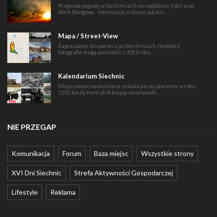
Prognoza pogody w Siechnicach na najbliższe 5 dni oraz
Alert Smogowy - informacje o stanie jakości …
Mapa / Street-View
Zapraszamy do spaceru po Siechnicach. Niektóre
fotografie mogą pochodzić z 2013 roku.
Kalendarium Siechnic
Miejscowość wymieniona została po raz pierwszy w roku
1253, kiedy Henryk III książę wrocławski …
NIE PRZEGAP
Komunikacja
Forum
Baza miejsc
Wszystkie strony
XVI Dni Siechnic
Strefa Aktywności Gospodarczej
Lifestyle
Reklama