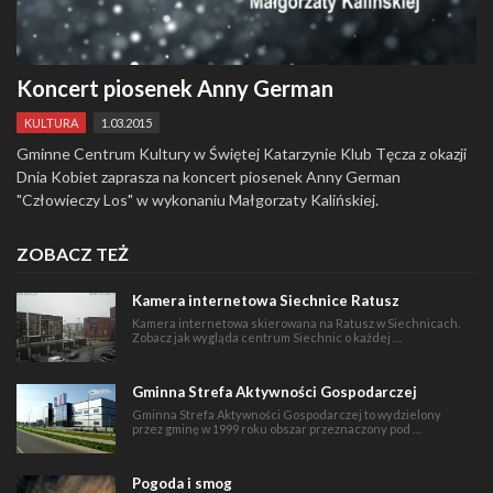
Koncert piosenek Anny German
KULTURA
1.03.2015
Gminne Centrum Kultury w Świętej Katarzynie Klub Tęcza z okazji
Dnia Kobiet zaprasza na koncert piosenek Anny German
"Człowieczy Los" w wykonaniu Małgorzaty Kalińskiej.
ZOBACZ TEŻ
Kamera internetowa Siechnice Ratusz
Kamera internetowa skierowana na Ratusz w Siechnicach.
Zobacz jak wygląda centrum Siechnic o każdej …
Gminna Strefa Aktywności Gospodarczej
Gminna Strefa Aktywności Gospodarczej to wydzielony
przez gminę w 1999 roku obszar przeznaczony pod …
Pogoda i smog