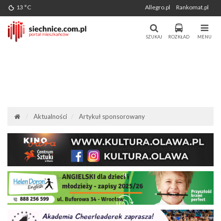
Wygenerowano: 08-08-2026
13 °C
Allegro.pl
Rankomat.pl
Miasto i Gmina Siechnice - Portal
Portal Mieszkańców Siechnic
Mieszkańców. Aktualności, forum,
SZUKAJ
ROZKŁAD
MENU
komunikacja.
Aktualności
Artykuł sponsorowany