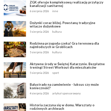
ZGK oferuje kompleksową realizację przyłączy
kanalizacji sanitarnej
6 sierpnia 2026
inne
Dożynki coraz bliżej. Powstaną tradycyjne
witacze dożynkowe
5 sierpnia 2026
kultura
Rodzinna przygoda czeka! Gra terenowa dla
najmłodszych w Groblicach
5 sierpnia 2026
kultura
Aktywne środy w Świętej Katarzynie. Bezpłatne
treningi Street Workout dla mieszkańców
5 sierpnia 2026
sport
Balustrady na zamówienie - luksus czy może
konieczność?
4 sierpnia 2026
artykuł sponsorowany
Historia zaczyna się w domu. Warsztaty o
rodzinnych archiwach