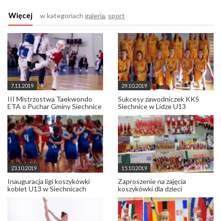
Więcej
w kategoriach
galeria
,
sport
7.11.2019
29.10.2019
III Mistrzostwa Taekwondo
Sukcesy zawodniczek KKS
ETA o Puchar Gminy Siechnice
Siechnice w Lidze U13
23.10.2019
15.10.2019
Inauguracja ligi koszykówki
Zaproszenie na zajęcia
kobiet U13 w Siechnicach
koszykówki dla dzieci