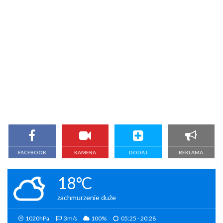
FACEBOOK
KAMERA
DODAJ
REKLAMA
18°C
zachmurzenie duże
1020hPa
3m/s
100%
05:25 - 20:28