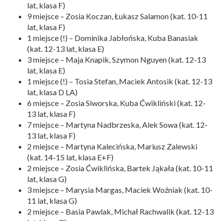
lat, klasa F)
9 miejsce – Zosia Koczan, Łukasz Salamon (kat. 10-11
lat, klasa F)
1 miejsce (!) – Dominika Jabłońska, Kuba Banasiak
(kat. 12-13 lat, klasa E)
3 miejsce – Maja Knapik, Szymon Nguyen (kat. 12-13
lat, klasa E)
1 miejsce (!) – Tosia Stefan, Maciek Antosik (kat. 12-13
lat, klasa D LA)
6 miejsce – Zosia Siworska, Kuba Ćwikliński (kat. 12-
13 lat, klasa F)
7 miejsce – Martyna Nadbrzeska, Alek Sowa (kat. 12-
13 lat, klasa F)
2 miejsce – Martyna Kalecińska, Mariusz Zalewski
(kat. 14-15 lat, klasa E+F)
2 miejsce – Zosia Ćwiklińska, Bartek Jąkała (kat. 10-11
lat, klasa G)
3 miejsce – Marysia Margas, Maciek Woźniak (kat. 10-
11 lat, klasa G)
2 miejsce – Basia Pawlak, Michał Rachwalik (kat. 12-13