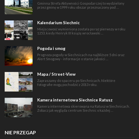
Gminna Strefa Aktywności Gospodarczej to wydzielony
przez gminę w 1999 roku obszar przeznaczony pod …
Kalendarium Siechnic
Miejscowość wymieniona została po raz pierwszy w roku
1253, kiedy Henryk III książę wrocławski …
Pogoda i smog
Prognoza pogody w Siechnicach na najbliższe 5 dni oraz
Alert Smogowy - informacje o stanie jakości …
Mapa / Street-View
Zapraszamy do spaceru po Siechnicach. Niektóre
fotografie mogą pochodzić z 2013 roku.
Kamera internetowa Siechnice Ratusz
Kamera internetowa skierowana na Ratusz w Siechnicach.
Zobacz jak wygląda centrum Siechnic o każdej …
NIE PRZEGAP