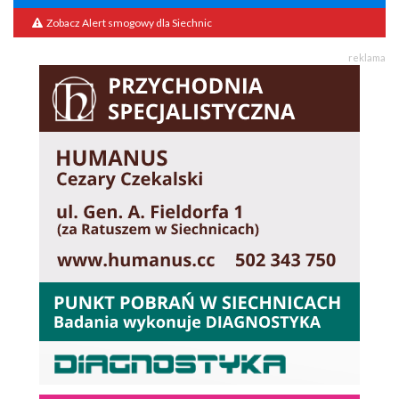
Zobacz Alert smogowy dla Siechnic
reklama