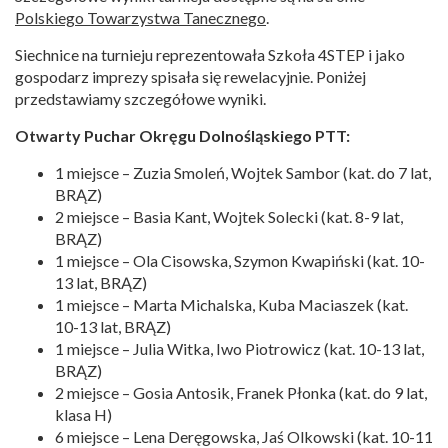
Polskiego Towarzystwa Tanecznego
.
Siechnice na turnieju reprezentowała Szkoła 4STEP i jako
gospodarz imprezy spisała się rewelacyjnie. Poniżej
przedstawiamy szczegółowe wyniki.
Otwarty Puchar Okręgu Dolnośląskiego PTT:
1 miejsce – Zuzia Smoleń, Wojtek Sambor (kat. do 7 lat,
BRĄZ)
2 miejsce – Basia Kant, Wojtek Solecki (kat. 8-9 lat,
BRĄZ)
1 miejsce – Ola Cisowska, Szymon Kwapiński (kat. 10-
13 lat, BRĄZ)
1 miejsce – Marta Michalska, Kuba Maciaszek (kat.
10-13 lat, BRĄZ)
1 miejsce – Julia Witka, Iwo Piotrowicz (kat. 10-13 lat,
BRĄZ)
2 miejsce – Gosia Antosik, Franek Płonka (kat. do 9 lat,
klasa H)
6 miejsce – Lena Deręgowska, Jaś Olkowski (kat. 10-11