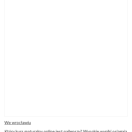
We wrocławiu
Który
kurs maturalny online
jest najlepszy? Wysokie wyniki osiągają