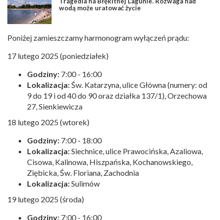
Tragedia na Błękitnej Lagunie. Rozwaga nad
wodą może uratować życie
Poniżej zamieszczamy harmonogram wyłączeń prądu:
17 lutego 2025 (poniedziałek)
Godziny:
7:00 - 16:00
Lokalizacja:
Św. Katarzyna, ulice Główna (numery: od
9 do 19 i od 40 do 90 oraz działka 137/1), Orzechowa
27, Sienkiewicza
18 lutego 2025 (wtorek)
Godziny:
7:00 - 18:00
Lokalizacja:
Siechnice, ulice
Prawocińska, Azaliowa,
Cisowa, Kalinowa, Hiszpańska, Kochanowskiego,
Ziębicka, Św. Floriana, Zachodnia
Lokalizacja:
Sulimów
19 lutego 2025 (środa)
Godziny:
7:00 - 16:00