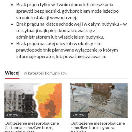
Brak prądu tylko w Twoim domu lub mieszkaniu –
sprawdź bezpieczniki, gdyż problem może leżeć po
stronie instalacji wewnętrznej.
Brak prądu na klatce schodowej i w całym budynku – w
tej sytuacji najlepiej skontaktować się z
administratorem lub właścicielem budynku.
Brak prądu na całej ulicy lub w okolicy – to
prawdopodobnie planowane wyłączenie, o którym
informuje operator, lub poważniejsza awaria.
Więcej
w kategorii
komunikaty
4.06.2025
2.05.2025
Ostrzeżenie meteorologiczne
Ostrzeżenie meteorologiczne
2. stopnia – możliwe burze,
– możliwe burze i grad w
grad i silny wiatr
majówkę