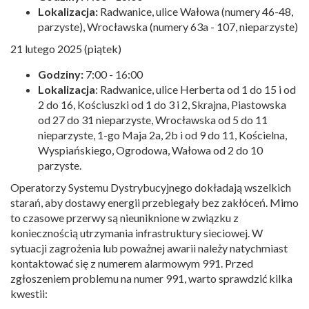
Lokalizacja:
Radwanice, ulice Wałowa (numery 46-48,
parzyste), Wrocławska (numery 63a - 107, nieparzyste)
21 lutego 2025 (piątek)
Godziny:
7:00 - 16:00
Lokalizacja
: Radwanice, ulice Herberta od 1 do 15 i od
2 do 16, Kościuszki od 1 do 3 i 2, Skrajna, Piastowska
od 27 do 31 nieparzyste, Wrocławska od 5 do 11
nieparzyste, 1-go Maja 2a, 2b i od 9 do 11, Kościelna,
Wyspiańskiego, Ogrodowa, Wałowa od 2 do 10
parzyste.
Operatorzy Systemu Dystrybucyjnego dokładają wszelkich
starań, aby dostawy energii przebiegały bez zakłóceń. Mimo
to czasowe przerwy są nieuniknione w związku z
koniecznością utrzymania infrastruktury sieciowej. W
sytuacji zagrożenia lub poważnej awarii należy natychmiast
kontaktować się z numerem alarmowym 991. Przed
zgłoszeniem problemu na numer 991, warto sprawdzić kilka
kwestii: