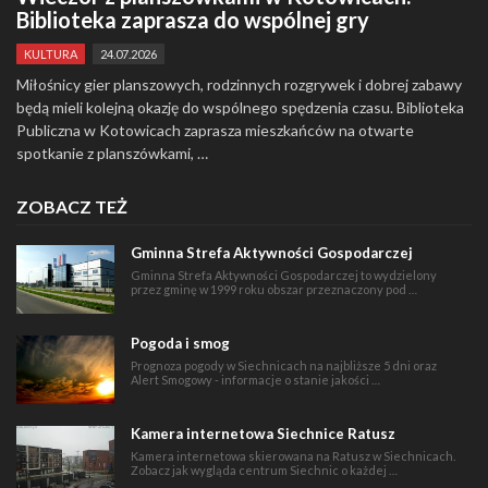
Biblioteka zaprasza do wspólnej gry
KULTURA
24.07.2026
Miłośnicy gier planszowych, rodzinnych rozgrywek i dobrej zabawy
będą mieli kolejną okazję do wspólnego spędzenia czasu. Biblioteka
Publiczna w Kotowicach zaprasza mieszkańców na otwarte
spotkanie z planszówkami, …
ZOBACZ TEŻ
Gminna Strefa Aktywności Gospodarczej
Gminna Strefa Aktywności Gospodarczej to wydzielony
przez gminę w 1999 roku obszar przeznaczony pod …
Pogoda i smog
Prognoza pogody w Siechnicach na najbliższe 5 dni oraz
Alert Smogowy - informacje o stanie jakości …
Kamera internetowa Siechnice Ratusz
Kamera internetowa skierowana na Ratusz w Siechnicach.
Zobacz jak wygląda centrum Siechnic o każdej …