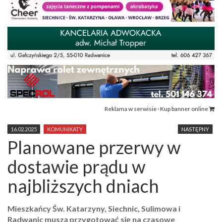
Reklama w serwisie · Kup banner online
16.02.2025
KOMUNIKATY
NASTĘPNY
Planowane przerwy w
dostawie prądu w
najbliższych dniach
Mieszkańcy Św. Katarzyny, Siechnic, Sulimowa i
Radwanic muszą przygotować się na czasowe