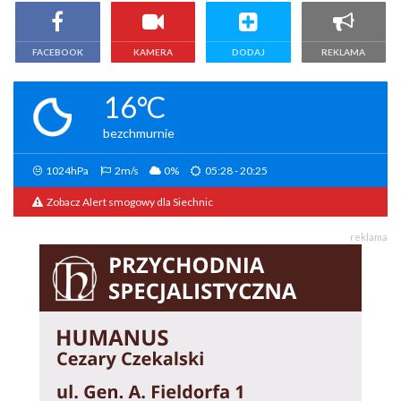
FACEBOOK
KAMERA
DODAJ
REKLAMA
16°C
bezchmurnie
1024hPa
2m/s
0%
05:28 - 20:25
Zobacz Alert smogowy dla Siechnic
reklama