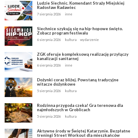
Ludzie Siechnic. Komendant Straży Miejskiej
Radosław Radawiec
7 sierpnia 2026
inne
Siechnice szykują się na hip-hopowe święto.
Zobacz program festiwalu
6 sierpnia 2026
kultura
wydarzenie
ZGK oferuje kompleksową realizację przyłączy
kanalizacji sanitarnej
6 sierpnia 2026
inne
Dożynki coraz bliżej. Powstaną tradycyjne
witacze dożynkowe
5 sierpnia 2026
kultura
Rodzinna przygoda czeka! Gra terenowa dla
najmłodszych w Groblicach
5 sierpnia 2026
kultura
Aktywne środy w Świętej Katarzynie. Bezpłatne
treningi Street Workout dla mieszkańców