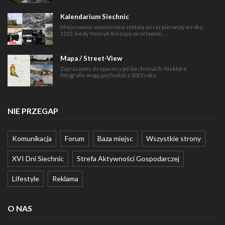
Kalendarium Siechnic
Miejscowość wymieniona została po raz pierwszy w roku
1253, kiedy Henryk III książę wrocławski …
Mapa / Street-View
Zapraszamy do spaceru po Siechnicach. Niektóre
fotografie mogą pochodzić z 2013 roku.
NIE PRZEGAP
Komunikacja
Forum
Baza miejsc
Wszystkie strony
XVI Dni Siechnic
Strefa Aktywności Gospodarczej
Lifestyle
Reklama
O NAS