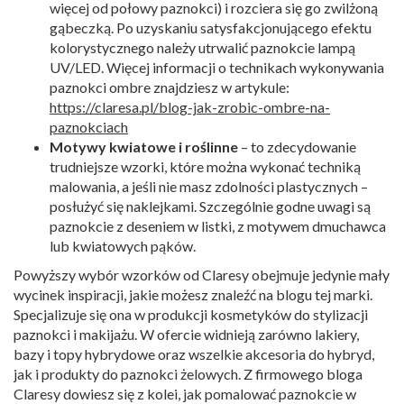
więcej od połowy paznokci) i rozciera się go zwilżoną
gąbeczką. Po uzyskaniu satysfakcjonującego efektu
kolorystycznego należy utrwalić paznokcie lampą
UV/LED. Więcej informacji o technikach wykonywania
paznokci ombre znajdziesz w artykule:
https://claresa.pl/blog-jak-zrobic-ombre-na-
paznokciach
Motywy kwiatowe i roślinne
– to zdecydowanie
trudniejsze wzorki, które można wykonać techniką
malowania, a jeśli nie masz zdolności plastycznych –
posłużyć się naklejkami. Szczególnie godne uwagi są
paznokcie z deseniem w listki, z motywem dmuchawca
lub kwiatowych pąków.
Powyższy wybór wzorków od Claresy obejmuje jedynie mały
wycinek inspiracji, jakie możesz znaleźć na blogu tej marki.
Specjalizuje się ona w produkcji kosmetyków do stylizacji
paznokci i makijażu. W ofercie widnieją zarówno lakiery,
bazy i topy hybrydowe oraz wszelkie akcesoria do hybryd,
jak i produkty do paznokci żelowych. Z firmowego bloga
Claresy dowiesz się z kolei, jak pomalować paznokcie w