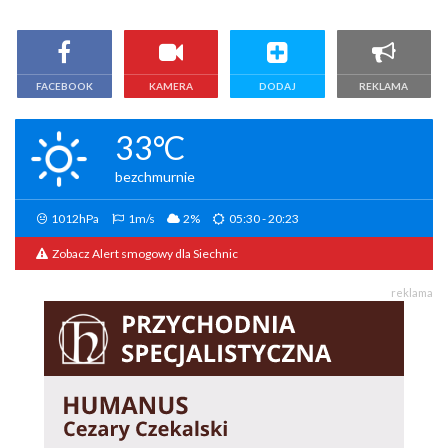
FACEBOOK
KAMERA
DODAJ
REKLAMA
33°C
bezchmurnie
1012hPa
1m/s
2%
05:30 - 20:23
Zobacz Alert smogowy dla Siechnic
reklama