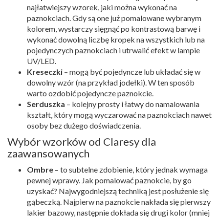
najłatwiejszy wzorek, jaki można wykonać na
paznokciach. Gdy są one już pomalowane wybranym
kolorem, wystarczy sięgnąć po kontrastową barwę i
wykonać dowolną liczbę kropek na wszystkich lub na
pojedynczych paznokciach i utrwalić efekt w lampie
UV/LED.
Kreseczki
– mogą być pojedyncze lub układać się w
dowolny wzór (na przykład jodełki). W ten sposób
warto ozdobić pojedyncze paznokcie.
Serduszka
– kolejny prosty i łatwy do namalowania
kształt, który mogą wyczarować na paznokciach nawet
osoby bez dużego doświadczenia.
Wybór wzorków od Claresy dla
zaawansowanych
Ombre
– to subtelne zdobienie, który jednak wymaga
pewnej wprawy. Jak pomalować paznokcie, by go
uzyskać? Najwygodniejszą techniką jest posłużenie się
gąbeczką. Najpierw na paznokcie nakłada się pierwszy
lakier bazowy, następnie dokłada się drugi kolor (mniej