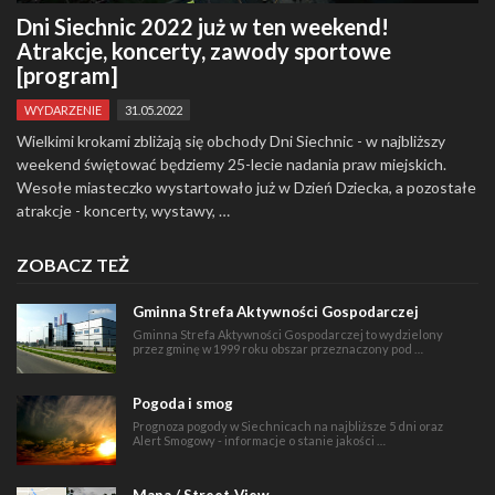
Dni Siechnic 2022 już w ten weekend!
Atrakcje, koncerty, zawody sportowe
[program]
WYDARZENIE
31.05.2022
Wielkimi krokami zbliżają się obchody Dni Siechnic - w najbliższy
weekend świętować będziemy 25-lecie nadania praw miejskich.
Wesołe miasteczko wystartowało już w Dzień Dziecka, a pozostałe
atrakcje - koncerty, wystawy, …
ZOBACZ TEŻ
Gminna Strefa Aktywności Gospodarczej
Gminna Strefa Aktywności Gospodarczej to wydzielony
przez gminę w 1999 roku obszar przeznaczony pod …
Pogoda i smog
Prognoza pogody w Siechnicach na najbliższe 5 dni oraz
Alert Smogowy - informacje o stanie jakości …
Mapa / Street-View