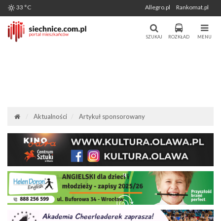
Wygenerowano: 10-08-2026
33 °C
Allegro.pl
Rankomat.pl
Miasto i Gmina Siechnice - Portal
Portal Mieszkańców Siechnic
Mieszkańców. Aktualności, forum,
SZUKAJ
ROZKŁAD
MENU
komunikacja.
Aktualności
Artykuł sponsorowany