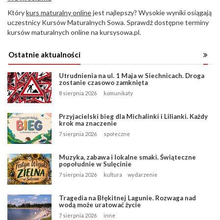
Który
kurs maturalny online
jest najlepszy? Wysokie wyniki osiągają
uczestnicy Kursów Maturalnych Sowa. Sprawdź dostępne terminy
kursów maturalnych online na kursysowa.pl.
Ostatnie aktualności
Utrudnienia na ul. 1 Maja w Siechnicach. Droga
zostanie czasowo zamknięta
8 sierpnia 2026
komunikaty
Przyjacielski bieg dla Michalinki i Lilianki. Każdy
krok ma znaczenie
7 sierpnia 2026
społeczne
Muzyka, zabawa i lokalne smaki. Świąteczne
popołudnie w Sulęcinie
7 sierpnia 2026
kultura
wydarzenie
Tragedia na Błękitnej Lagunie. Rozwaga nad
wodą może uratować życie
7 sierpnia 2026
inne