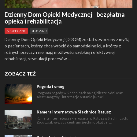
Dzienny Dom Opieki Medycznej - bezpłatna
opieka i rehabilitacja
SPOŁECZNE
4.03.2020
Dzienny Dom Opieki Medycznej (DDOM) został stworzony z myślą
o pacjentach, którzy chcą wrócić do samodzielności, a którzy z
różnych przyczyn nie mają możliwości szybkiej i efektywnej
rehabilitacji, stymulacji procesów …
ZOBACZ TEŻ
Pogoda i smog
Prognoza pogody w Siechnicach na najbliższe 5 dni oraz
Alert Smogowy - informacje o stanie jakości …
Kamera internetowa Siechnice Ratusz
Kamera internetowa skierowana na Ratusz w Siechnicach.
Zobacz jak wygląda centrum Siechnic o każdej …