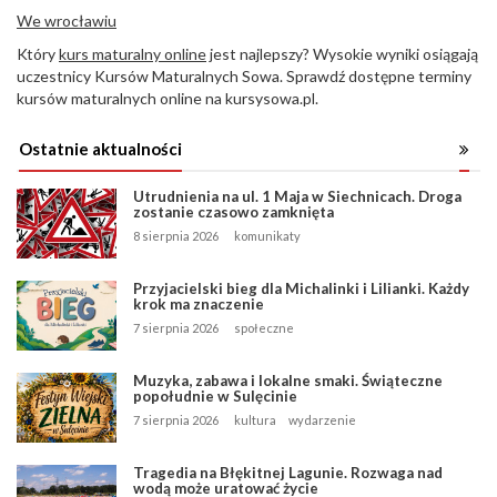
We wrocławiu
Który
kurs maturalny online
jest najlepszy? Wysokie wyniki osiągają
uczestnicy Kursów Maturalnych Sowa. Sprawdź dostępne terminy
kursów maturalnych online na kursysowa.pl.
Ostatnie aktualności
Utrudnienia na ul. 1 Maja w Siechnicach. Droga
zostanie czasowo zamknięta
8 sierpnia 2026
komunikaty
Przyjacielski bieg dla Michalinki i Lilianki. Każdy
krok ma znaczenie
7 sierpnia 2026
społeczne
Muzyka, zabawa i lokalne smaki. Świąteczne
popołudnie w Sulęcinie
7 sierpnia 2026
kultura
wydarzenie
Tragedia na Błękitnej Lagunie. Rozwaga nad
wodą może uratować życie