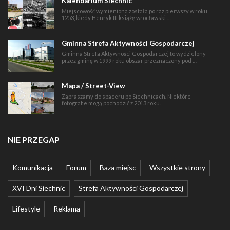
Kalendarium Siechnic
Miejscowość wymieniona została po raz pierwszy w roku
1253, kiedy Henryk III książę wrocławski …
Gminna Strefa Aktywności Gospodarczej
Gminna Strefa Aktywności Gospodarczej to wydzielony
przez gminę w 1999 roku obszar przeznaczony pod …
Mapa / Street-View
Zapraszamy do spaceru po Siechnicach. Niektóre
fotografie mogą pochodzić z 2013 roku.
NIE PRZEGAP
Komunikacja
Forum
Baza miejsc
Wszystkie strony
XVI Dni Siechnic
Strefa Aktywności Gospodarczej
Lifestyle
Reklama