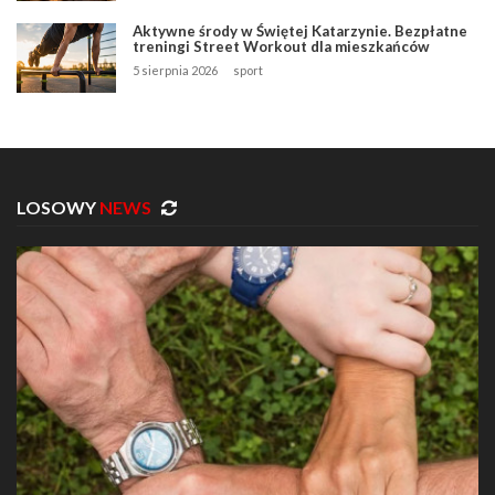
Aktywne środy w Świętej Katarzynie. Bezpłatne
treningi Street Workout dla mieszkańców
5 sierpnia 2026
sport
LOSOWY
NEWS