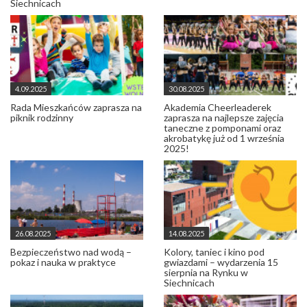
Siechnicach
4.09.2025
30.08.2025
Rada Mieszkańców zaprasza na
Akademia Cheerleaderek
piknik rodzinny
zaprasza na najlepsze zajęcia
taneczne z pomponami oraz
akrobatykę już od 1 września
2025!
26.08.2025
14.08.2025
Bezpieczeństwo nad wodą –
Kolory, taniec i kino pod
pokaz i nauka w praktyce
gwiazdami – wydarzenia 15
sierpnia na Rynku w
Siechnicach