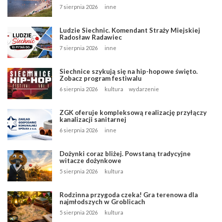
7 sierpnia 2026
inne
Ludzie Siechnic. Komendant Straży Miejskiej
Radosław Radawiec
7 sierpnia 2026
inne
Siechnice szykują się na hip-hopowe święto.
Zobacz program festiwalu
6 sierpnia 2026
kultura
wydarzenie
ZGK oferuje kompleksową realizację przyłączy
kanalizacji sanitarnej
6 sierpnia 2026
inne
Dożynki coraz bliżej. Powstaną tradycyjne
witacze dożynkowe
5 sierpnia 2026
kultura
Rodzinna przygoda czeka! Gra terenowa dla
najmłodszych w Groblicach
5 sierpnia 2026
kultura