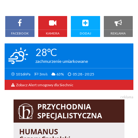
FACEBOOK
KAMERA
DODAJ
REKLAMA
28°C
zachmurzenie umiarkowane
1016hPa
3m/s
63%
05:28 - 20:25
Zobacz Alert smogowy dla Siechnic
reklama