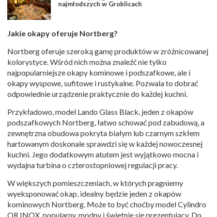
najmłodszych w Groblicach
Jakie okapy oferuje Nortberg?
Nortberg oferuje szeroką gamę produktów w zróżnicowanej
kolorystyce. Wśród nich można znaleźć nie tylko
najpopularniejsze okapy kominowe i podszafkowe, ale i
okapy wyspowe, sufitowe i rustykalne. Pozwala to dobrać
odpowiednie urządzenie praktycznie do każdej kuchni.
Przykładowo, model Lando Glass Black, jeden z okapów
podszafkowych Nortberg, łatwo schować pod zabudową, a
zewnętrzna obudowa pokryta białym lub czarnym szkłem
hartowanym doskonale sprawdzi się w każdej nowoczesnej
kuchni. Jego dodatkowym atutem jest wyjątkowo mocna i
wydajna turbina o czterostopniowej regulacji pracy.
W większych pomieszczeniach, w których pragniemy
wyeksponować okap, idealny będzie jeden z okapów
kominowych Nortberg. Może to być choćby model Cylindro
OR INOX, popularny, modny i świetnie się prezentujący. Do