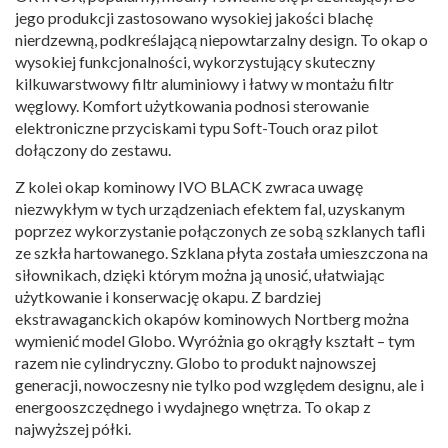
jego produkcji zastosowano wysokiej jakości blachę
nierdzewną, podkreślającą niepowtarzalny design. To okap o
wysokiej funkcjonalności, wykorzystujący skuteczny
kilkuwarstwowy filtr aluminiowy i łatwy w montażu filtr
węglowy. Komfort użytkowania podnosi sterowanie
elektroniczne przyciskami typu Soft-Touch oraz pilot
dołączony do zestawu.
Z kolei okap kominowy IVO BLACK zwraca uwagę
niezwykłym w tych urządzeniach efektem fal, uzyskanym
poprzez wykorzystanie połączonych ze sobą szklanych tafli
ze szkła hartowanego. Szklana płyta została umieszczona na
siłownikach, dzięki którym można ją unosić, ułatwiając
użytkowanie i konserwację okapu. Z bardziej
ekstrawaganckich okapów kominowych Nortberg można
wymienić model Globo. Wyróżnia go okrągły kształt – tym
razem nie cylindryczny. Globo to produkt najnowszej
generacji, nowoczesny nie tylko pod względem designu, ale i
energooszczędnego i wydajnego wnętrza. To okap z
najwyższej półki.