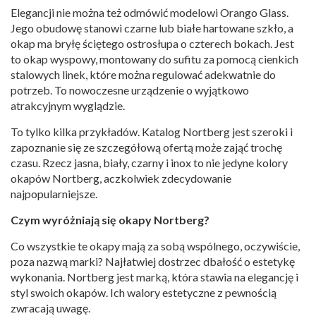
Elegancji nie można też odmówić modelowi Orango Glass.
Jego obudowę stanowi czarne lub białe hartowane szkło, a
okap ma bryłę ściętego ostrosłupa o czterech bokach. Jest
to okap wyspowy, montowany do sufitu za pomocą cienkich
stalowych linek, które można regulować adekwatnie do
potrzeb. To nowoczesne urządzenie o wyjątkowo
atrakcyjnym wyglądzie.
To tylko kilka przykładów. Katalog Nortberg jest szeroki i
zapoznanie się ze szczegółową ofertą może zająć trochę
czasu. Rzecz jasna, biały, czarny i inox to nie jedyne kolory
okapów Nortberg, aczkolwiek zdecydowanie
najpopularniejsze.
Czym wyróżniają się okapy Nortberg?
Co wszystkie te okapy mają za sobą wspólnego, oczywiście,
poza nazwą marki? Najłatwiej dostrzec dbałość o estetykę
wykonania. Nortberg jest marką, która stawia na elegancję i
styl swoich okapów. Ich walory estetyczne z pewnością
zwracają uwagę.