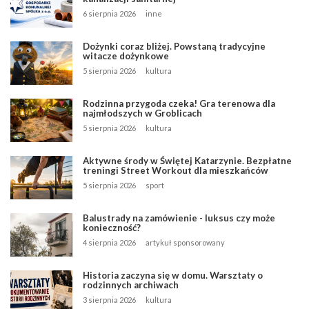
6 sierpnia 2026
inne
Dożynki coraz bliżej. Powstaną tradycyjne
witacze dożynkowe
5 sierpnia 2026
kultura
Rodzinna przygoda czeka! Gra terenowa dla
najmłodszych w Groblicach
5 sierpnia 2026
kultura
Aktywne środy w Świętej Katarzynie. Bezpłatne
treningi Street Workout dla mieszkańców
5 sierpnia 2026
sport
Balustrady na zamówienie - luksus czy może
konieczność?
4 sierpnia 2026
artykuł sponsorowany
Historia zaczyna się w domu. Warsztaty o
rodzinnych archiwach
3 sierpnia 2026
kultura