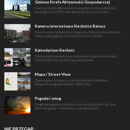
Gminna Strefa Aktywności Gospodarczej
Gminna Strefa Aktywności Gospodarczej to wydzielony
przez gminę w 1999 roku obszar przeznaczony pod …
Kamera internetowa Siechnice Ratusz
Kamera internetowa skierowana na Ratusz w Siechnicach.
Zobacz jak wygląda centrum Siechnic o każdej …
Kalendarium Siechnic
Miejscowość wymieniona została po raz pierwszy w roku
1253, kiedy Henryk III książę wrocławski …
Mapa / Street-View
Zapraszamy do spaceru po Siechnicach. Niektóre
fotografie mogą pochodzić z 2013 roku.
Pogoda i smog
Prognoza pogody w Siechnicach na najbliższe 5 dni oraz
Alert Smogowy - informacje o stanie jakości …
NIE PRZEGAP