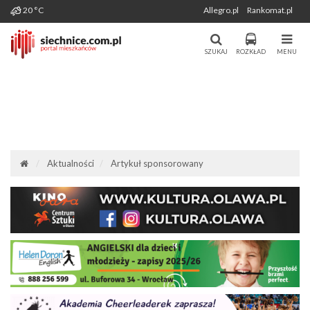
Wygenerowano: 06-08-2026
20 °C
Allegro.pl
Rankomat.pl
Miasto i Gmina Siechnice - Portal
Portal Mieszkańców Siechnic
Mieszkańców. Aktualności, forum,
SZUKAJ
ROZKŁAD
MENU
komunikacja.
Aktualności
Artykuł sponsorowany