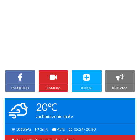
FACEBOOK
KAMERA
DODAJ
REKLAMA
20°C
zachmurzenie małe
1018hPa
3m/s
43%
05:24 - 20:30