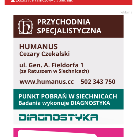
Zobacz Alert smogowy dla Siechnic
reklama