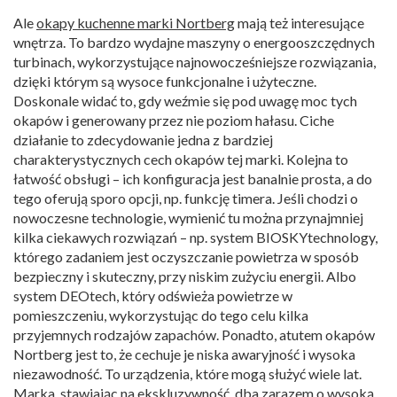
Ale
okapy kuchenne marki Nortberg
mają też interesujące
wnętrza. To bardzo wydajne maszyny o energooszczędnych
turbinach, wykorzystujące najnowocześniejsze rozwiązania,
dzięki którym są wysoce funkcjonalne i użyteczne.
Doskonale widać to, gdy weźmie się pod uwagę moc tych
okapów i generowany przez nie poziom hałasu. Ciche
działanie to zdecydowanie jedna z bardziej
charakterystycznych cech okapów tej marki. Kolejna to
łatwość obsługi – ich konfiguracja jest banalnie prosta, a do
tego oferują sporo opcji, np. funkcję timera. Jeśli chodzi o
nowoczesne technologie, wymienić tu można przynajmniej
kilka ciekawych rozwiązań – np. system BIOSKYtechnology,
którego zadaniem jest oczyszczanie powietrza w sposób
bezpieczny i skuteczny, przy niskim zużyciu energii. Albo
system DEOtech, który odświeża powietrze w
pomieszczeniu, wykorzystując do tego celu kilka
przyjemnych rodzajów zapachów. Ponadto, atutem okapów
Nortberg jest to, że cechuje je niska awaryjność i wysoka
niezawodność. To urządzenia, które mogą służyć wiele lat.
Marka, stawiając na ekskluzywność, dba zarazem o wysoką