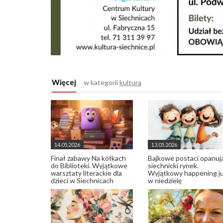
Więcej
w kategorii
kultura
14.05.2026
13.05.2026
Finał zabawy Na kółkach
Bajkowe postaci opanuj
do Biblioteki. Wyjątkowe
siechnicki rynek.
warsztaty literackie dla
Wyjątkowy happening j
dzieci w Siechnicach
w niedzielę