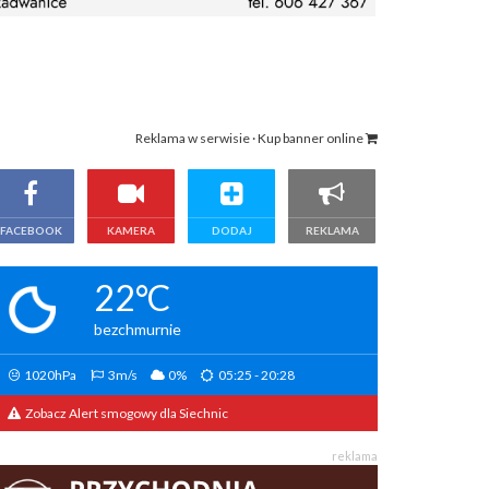
Reklama w serwisie · Kup banner online
FACEBOOK
KAMERA
DODAJ
REKLAMA
22°C
bezchmurnie
1020hPa
3m/s
0%
05:25 - 20:28
Zobacz Alert smogowy dla Siechnic
reklama