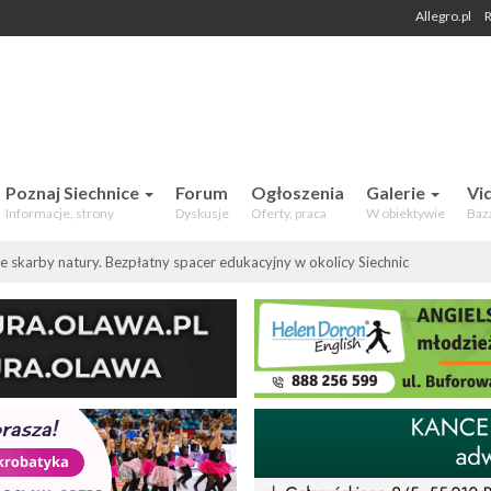
Allegro.pl
R
 Mieszkańców. Aktualności, forum,
Poznaj Siechnice
Forum
Ogłoszenia
Galerie
Vi
Informacje, strony
Dyskusje
Oferty, praca
W obiektywie
Baz
e skarby natury. Bezpłatny spacer edukacyjny w okolicy Siechnic