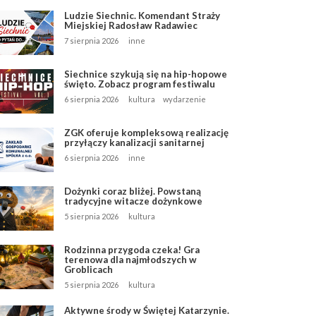
Ludzie Siechnic. Komendant Straży
Miejskiej Radosław Radawiec
7 sierpnia 2026
inne
Siechnice szykują się na hip-hopowe
święto. Zobacz program festiwalu
6 sierpnia 2026
kultura
wydarzenie
ZGK oferuje kompleksową realizację
przyłączy kanalizacji sanitarnej
6 sierpnia 2026
inne
Dożynki coraz bliżej. Powstaną
tradycyjne witacze dożynkowe
5 sierpnia 2026
kultura
Rodzinna przygoda czeka! Gra
terenowa dla najmłodszych w
Groblicach
5 sierpnia 2026
kultura
Aktywne środy w Świętej Katarzynie.