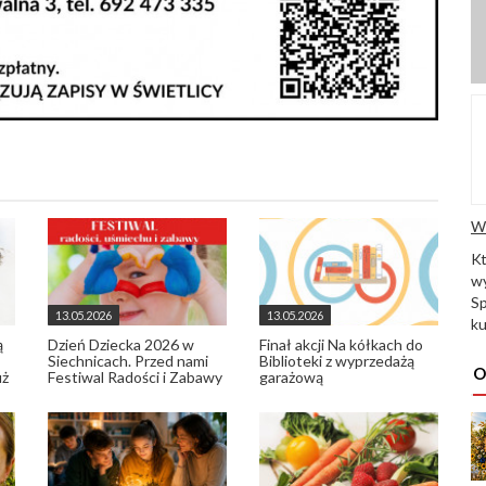
W
K
wy
Sp
13.05.2026
13.05.2026
ku
ą
Dzień Dziecka 2026 w
Finał akcji Na kółkach do
Siechnicach. Przed nami
Biblioteki z wyprzedażą
O
uż
Festiwal Radości i Zabawy
garażową