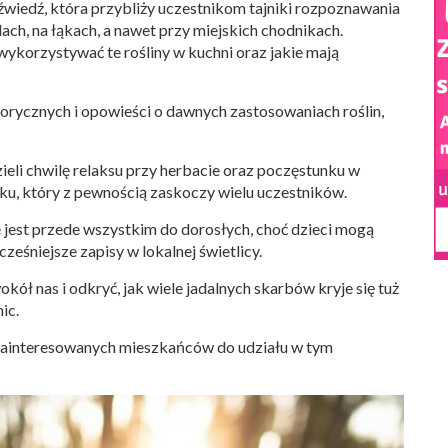
edź, która przybliży uczestnikom tajniki rozpoznawania
ach, na łąkach, a nawet przy miejskich chodnikach.
wykorzystywać te rośliny w kuchni oraz jakie mają
orycznych i opowieści o dawnych zastosowaniach roślin,
eli chwilę relaksu przy herbacie oraz poczęstunku w
ku, który z pewnością zaskoczy wielu uczestników.
jest przede wszystkim do dorosłych, choć dzieci mogą
eśniejsze zapisy w lokalnej świetlicy.
kół nas i odkryć, jak wiele jadalnych skarbów kryje się tuż
ic.
 zainteresowanych mieszkańców do udziału w tym