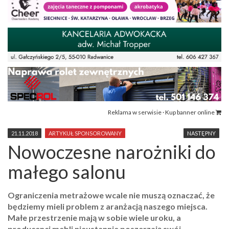
Reklama w serwisie · Kup banner online
21.11.2018
ARTYKUŁ SPONSOROWANY
NASTĘPNY
Nowoczesne narożniki do
małego salonu
Ograniczenia metrażowe wcale nie muszą oznaczać, że
będziemy mieli problem z aranżacją naszego miejsca.
Małe przestrzenie mają w sobie wiele uroku, a
producenci mebli nieustannie poszerzają swój