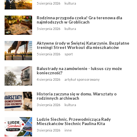
5 sierpnia 2026
kultura
Rodzinna przygoda czeka! Gra terenowa dla
najmłodszych w Groblicach
5 sierpnia 2026
kultura
Aktywne środy w Świętej Katarzynie. Bezpłatne
treningi Street Workout dla mieszkańców
5 sierpnia 2026
sport
Balustrady na zamówienie - luksus czy może
konieczność?
4 sierpnia 2026
artykuł sponsorowany
Historia zaczyna się w domu. Warsztaty o
rodzinnych archiwach
3 sierpnia 2026
kultura
Ludzie Siechnic. Przewodnicząca Rady
Mieszkańców Siechnic Paulina Kita
3 sierpnia 2026
inne