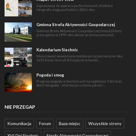
Zapraszamy do spaceru po Siechnicach. Niektóre
fotografie mogą pochodzić z 2013 roku.
Gminna Strefa Aktywności Gospodarczej
Gminna Strefa Aktywności Gospodarczej to wydzielony
przez gminę w 1999 roku obszar przeznaczony pod …
Kalendarium Siechnic
Miejscowość wymieniona została po raz pierwszy w roku
1253, kiedy Henryk III książę wrocławski …
Pogoda i smog
Prognoza pogody w Siechnicach na najbliższe 5 dni oraz
Alert Smogowy - informacje o stanie jakości …
NIE PRZEGAP
Komunikacja
Forum
Baza miejsc
Wszystkie strony
XVI Dni Siechnic
Strefa Aktywności Gospodarczej