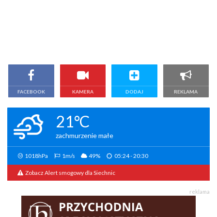
FACEBOOK
KAMERA
DODAJ
REKLAMA
21°C
zachmurzenie małe
1018hPa
1m/s
49%
05:24 - 20:30
Zobacz Alert smogowy dla Siechnic
reklama