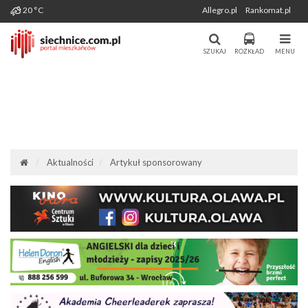
Wygenerowano: 06-08-2026
20 °C
Allegro.pl
Rankomat.pl
Miasto i Gmina Siechnice - Portal
Portal Mieszkańców Siechnic
Mieszkańców. Aktualności, forum,
SZUKAJ
ROZKŁAD
MENU
komunikacja.
Aktualności
Artykuł sponsorowany