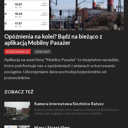
Opóźnienia na kolei? Bądź na bieżąco z
aplikacją Mobilny Pasażer
KOMUNIKACJA
20.02.2019
Aplikacja na smartfony "Mobilny Pasażer" to bezpłatne narzędzie,
które poinformuje nas o opóźnieniach i zmianach w kursowaniu
pociągów. Udostępniane dane pochodzą bezpośrednio od
przewoźników.
ZOBACZ TEŻ
Kamera internetowa Siechnice Ratusz
Kamera internetowa skierowana na Ratusz w Siechnicach.
Zobacz jak wygląda centrum Siechnic o każdej …
Mapa / Street-View