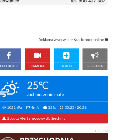
Reklama w serwisie · Kup banner online
FACEBOOK
KAMERA
DODAJ
REKLAMA
25°C
zachmurzenie małe
1021hPa
4m/s
32%
05:25 - 20:28
Zobacz Alert smogowy dla Siechnic
reklama