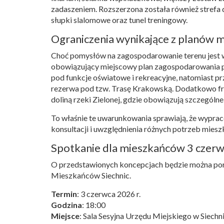
zadaszeniem. Rozszerzona została również strefa d
słupki slalomowe oraz tunel treningowy.
Ograniczenia wynikające z planów 
Choć pomysłów na zagospodarowanie terenu jest w
obowiązujący miejscowy plan zagospodarowania pr
pod funkcje oświatowe i rekreacyjne, natomiast p
rezerwa pod tzw. Trasę Krakowską. Dodatkowo frag
doliną rzeki Zielonej, gdzie obowiązują szczegól
To właśnie te uwarunkowania sprawiają, że wypr
konsultacji i uwzględnienia różnych potrzeb mies
Spotkanie dla mieszkańców 3 czer
O przedstawionych koncepcjach będzie można po
Mieszkańców Siechnic.
Termin
: 3 czerwca 2026 r.
Godzina
: 18:00
Miejsce
: Sala Sesyjna Urzędu Miejskiego w Siechn