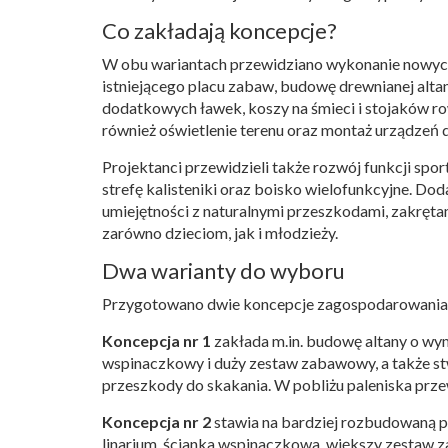
Co zakładają koncepcje?
W obu wariantach przewidziano wykonanie nowych
istniejącego placu zabaw, budowę drewnianej altan
dodatkowych ławek, koszy na śmieci i stojaków ro
również oświetlenie terenu oraz montaż urządzeń dla
Projektanci przewidzieli także rozwój funkcji spo
strefę kalisteniki oraz boisko wielofunkcyjne.
umiejętności z naturalnymi przeszkodami, zakrętam
zarówno dzieciom, jak i młodzieży.
Dwa warianty do wyboru
Przygotowano dwie koncepcje zagospodarowania 
Koncepcja nr 1
zakłada m.in. budowę altany o wy
wspinaczkowy i duży zestaw zabawowy, a także st
przeszkody do skakania. W pobliżu paleniska prze
Koncepcja nr 2
stawia na bardziej rozbudowaną pr
linarium, ścianka wspinaczkowa, większy zestaw z