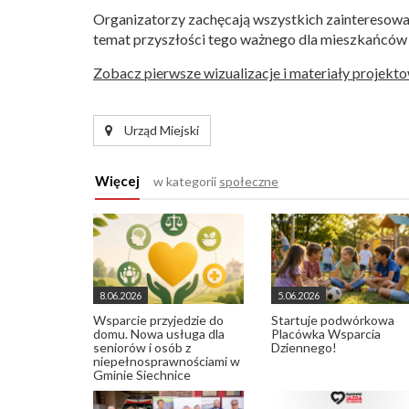
Organizatorzy zachęcają wszystkich zainteresowany
temat przyszłości tego ważnego dla mieszkańców 
Zobacz pierwsze wizualizacje i materiały projekto
Urząd Miejski
Więcej
w kategorii
społeczne
8.06.2026
5.06.2026
Wsparcie przyjedzie do
Startuje podwórkowa
domu. Nowa usługa dla
Placówka Wsparcia
seniorów i osób z
Dziennego!
niepełnosprawnościami w
Gminie Siechnice