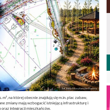
fot. Rada Mieszkańców Siechnic
 m², na której obecnie znajdują się m.in. plac zabaw,
e zmiany mają wzbogacić istniejącą infrastrukturę i
oraz integracji mieszkańców.