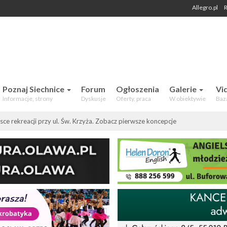
Allegro.pl
R
 Mieszkańców. Aktualności, forum,
Poznaj Siechnice
Forum
Ogłoszenia
Galerie
Vi
Informacje, strony
Dyskusje
Oferty, praca
W obiektywie
Baz
ce rekreacji przy ul. Św. Krzyża. Zobacz pierwsze koncepcje