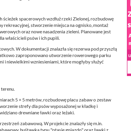
 ścieżek spacerowych wzdłuż rzeki Zielonej, rozbudowę
y rekreacyjnej, stworzenie miejsca na ognisko, montaż
werowych oraz nowe nasadzenia zieleni. Planowane jest
 właścicieli psów i ich pupili.
rtowych. W dokumentacji znalazła się rezerwa pod przyszłą
 Dodatkowo zaproponowano utworzenie rowerowego parku
i i niewielkimi wzniesieniami, które mogłyby służyć
terenu.
miarach 5 × 5 metrów, rozbudowę placu zabaw o zestaw
worzenie strefy dla psów wyposażonej w kładkę i
widziano drewniane ławki oraz leżaki.
zestrzeń zabawową. W projekcie znalazły się m.in.
abawowy, huśtawka typu "ptasie gniazdo" oraz ławki z