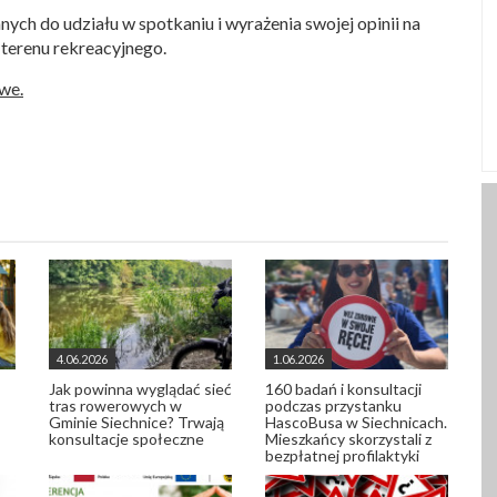
ch do udziału w spotkaniu i wyrażenia swojej opinii na
terenu rekreacyjnego.
we.
4.06.2026
1.06.2026
Jak powinna wyglądać sieć
160 badań i konsultacji
tras rowerowych w
podczas przystanku
Gminie Siechnice? Trwają
HascoBusa w Siechnicach.
konsultacje społeczne
Mieszkańcy skorzystali z
bezpłatnej profilaktyki