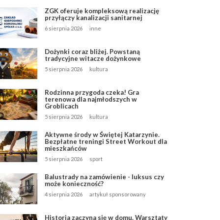
ZGK oferuje kompleksową realizację
przyłączy kanalizacji sanitarnej
6 sierpnia 2026
inne
Dożynki coraz bliżej. Powstaną
tradycyjne witacze dożynkowe
5 sierpnia 2026
kultura
Rodzinna przygoda czeka! Gra
terenowa dla najmłodszych w
Groblicach
5 sierpnia 2026
kultura
Aktywne środy w Świętej Katarzynie.
Bezpłatne treningi Street Workout dla
mieszkańców
5 sierpnia 2026
sport
Balustrady na zamówienie - luksus czy
może konieczność?
4 sierpnia 2026
artykuł sponsorowany
Historia zaczyna się w domu. Warsztaty