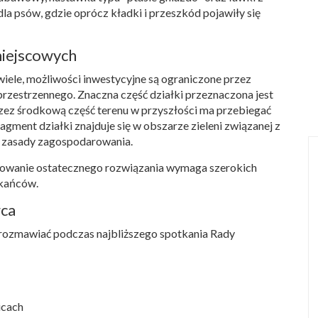
la psów, gdzie oprócz kładki i przeszkód pojawiły się
miejscowych
iele, możliwości inwestycyjne są ograniczone przez
zestrzennego. Znaczna część działki przeznaczona jest
rzez środkową część terenu w przyszłości ma przebiegać
ment działki znajduje się w obszarze zieleni związanej z
ne zasady zagospodarowania.
acowanie ostatecznego rozwiązania wymaga szerokich
zkańców.
wca
rozmawiać podczas najbliższego spotkania Rady
icach