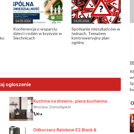
14.05.2026
14.05.2026
Konferencja o wsparciu
Spotkanie mieszkańców w
.
dzieci i rodzin w kryzysie w
Iwinach. Tematem
nku
Siechnicach
kontrowersyjny plan
ogólny
W
K
wy
Sp
ku
O