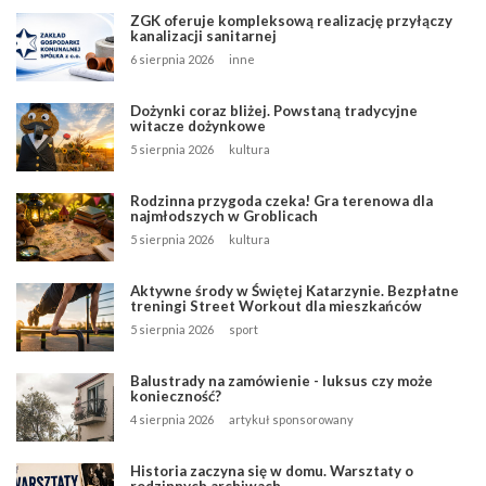
ZGK oferuje kompleksową realizację przyłączy
kanalizacji sanitarnej
6 sierpnia 2026
inne
Dożynki coraz bliżej. Powstaną tradycyjne
witacze dożynkowe
5 sierpnia 2026
kultura
Rodzinna przygoda czeka! Gra terenowa dla
najmłodszych w Groblicach
5 sierpnia 2026
kultura
Aktywne środy w Świętej Katarzynie. Bezpłatne
treningi Street Workout dla mieszkańców
5 sierpnia 2026
sport
Balustrady na zamówienie - luksus czy może
konieczność?
4 sierpnia 2026
artykuł sponsorowany
Historia zaczyna się w domu. Warsztaty o
rodzinnych archiwach