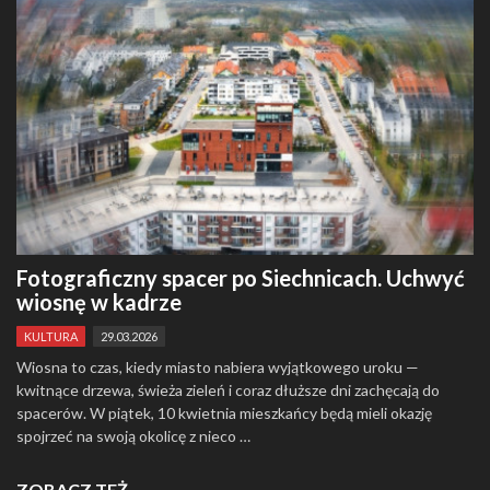
Fotograficzny spacer po Siechnicach. Uchwyć
wiosnę w kadrze
KULTURA
29.03.2026
Wiosna to czas, kiedy miasto nabiera wyjątkowego uroku —
kwitnące drzewa, świeża zieleń i coraz dłuższe dni zachęcają do
spacerów. W piątek, 10 kwietnia mieszkańcy będą mieli okazję
spojrzeć na swoją okolicę z nieco …
ZOBACZ TEŻ