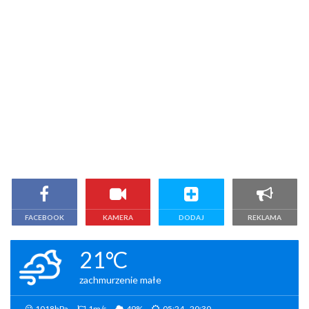
FACEBOOK
KAMERA
DODAJ
REKLAMA
21°C
zachmurzenie małe
1018hPa
1m/s
49%
05:24 - 20:30