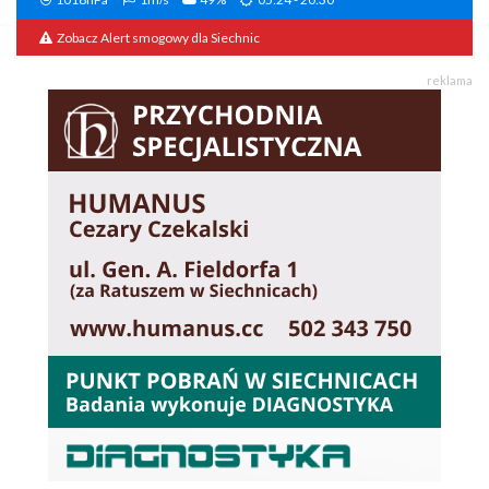
Zobacz Alert smogowy dla Siechnic
reklama