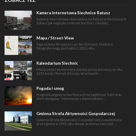
Kamera internetowa Siechnice Ratusz
Kamera internetowa skierowana na Ratusz w Siechnicach.
Zobacz jak wygląda centrum Siechnic o każdej …
Mapa / Street-View
Zapraszamy do spaceru po Siechnicach. Niektóre
fotografie mogą pochodzić z 2013 roku.
Kalendarium Siechnic
Miejscowość wymieniona została po raz pierwszy w roku
1253, kiedy Henryk III książę wrocławski …
Pogoda i smog
Prognoza pogody w Siechnicach na najbliższe 5 dni oraz
Alert Smogowy - informacje o stanie jakości …
Gminna Strefa Aktywności Gospodarczej
Gminna Strefa Aktywności Gospodarczej to wydzielony
przez gminę w 1999 roku obszar przeznaczony pod …