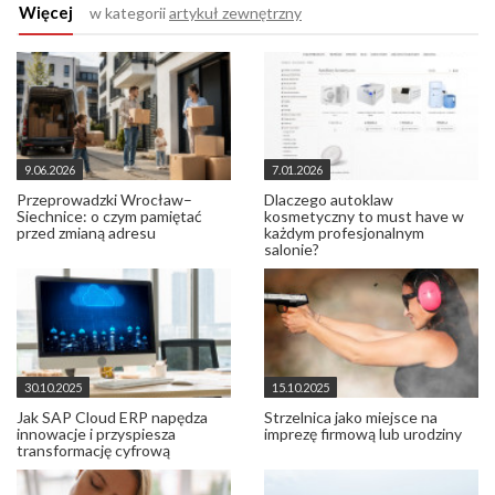
Więcej
w kategorii
artykuł zewnętrzny
9.06.2026
7.01.2026
Przeprowadzki Wrocław–
Dlaczego autoklaw
Siechnice: o czym pamiętać
kosmetyczny to must have w
przed zmianą adresu
każdym profesjonalnym
salonie?
30.10.2025
15.10.2025
Jak SAP Cloud ERP napędza
Strzelnica jako miejsce na
innowacje i przyspiesza
imprezę firmową lub urodziny
transformację cyfrową