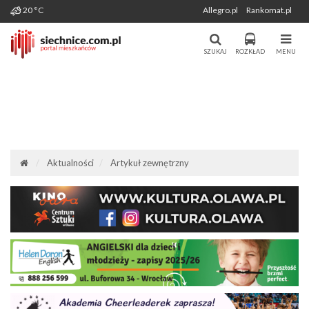
Wygenerowano: 06-08-2026
20 °C
Allegro.pl
Rankomat.pl
Miasto i Gmina Siechnice - Portal
Portal Mieszkańców Siechnic
Mieszkańców. Aktualności, forum,
SZUKAJ
ROZKŁAD
MENU
komunikacja.
Aktualności
Artykuł zewnętrzny