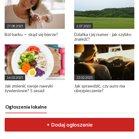
27.08.2025
1.07.2025
Ból barku — skąd się bierze?
Działka i jej numer - jak szybko
znaleźć?
16.03.2025
23.02.2025
Jak zmienić swoje nawyki
Jak sprawdzić, czy auto ma
żywieniowe? 5 zasad
ubezpieczenie?
Ogłoszenia lokalne