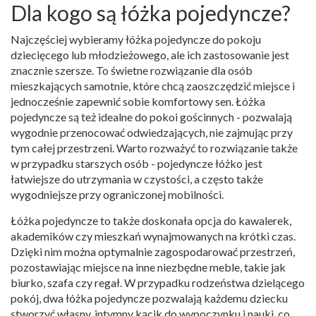
Dla kogo są łóżka pojedyncze?
Najczęściej wybieramy łóżka pojedyncze do pokoju
dziecięcego lub młodzieżowego, ale ich zastosowanie jest
znacznie szersze. To świetne rozwiązanie dla osób
mieszkających samotnie, które chcą zaoszczędzić miejsce i
jednocześnie zapewnić sobie komfortowy sen. Łóżka
pojedyncze są też idealne do pokoi gościnnych - pozwalają
wygodnie przenocować odwiedzających, nie zajmując przy
tym całej przestrzeni. Warto rozważyć to rozwiązanie także
w przypadku starszych osób - pojedyncze łóżko jest
łatwiejsze do utrzymania w czystości, a często także
wygodniejsze przy ograniczonej mobilności.
Łóżka pojedyncze to także doskonała opcja do kawalerek,
akademików czy mieszkań wynajmowanych na krótki czas.
Dzięki nim można optymalnie zagospodarować przestrzeń,
pozostawiając miejsce na inne niezbędne meble, takie jak
biurko, szafa czy regał. W przypadku rodzeństwa dzielącego
pokój, dwa łóżka pojedyncze pozwalają każdemu dziecku
stworzyć własny, intymny kącik do wypoczynku i nauki, co