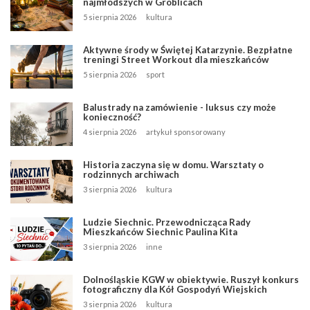
najmłodszych w Groblicach
5 sierpnia 2026
kultura
Aktywne środy w Świętej Katarzynie. Bezpłatne
treningi Street Workout dla mieszkańców
5 sierpnia 2026
sport
Balustrady na zamówienie - luksus czy może
konieczność?
4 sierpnia 2026
artykuł sponsorowany
Historia zaczyna się w domu. Warsztaty o
rodzinnych archiwach
3 sierpnia 2026
kultura
Ludzie Siechnic. Przewodnicząca Rady
Mieszkańców Siechnic Paulina Kita
3 sierpnia 2026
inne
Dolnośląskie KGW w obiektywie. Ruszył konkurs
fotograficzny dla Kół Gospodyń Wiejskich
3 sierpnia 2026
kultura