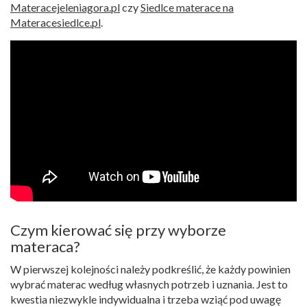
Materacejeleniagora.pl
czy
Siedlce materace na
Materacesiedlce.pl
.
Czym kierować się przy wyborze
materaca?
W pierwszej kolejności należy podkreślić, że każdy powinien
wybrać materac według własnych potrzeb i uznania. Jest to
kwestia niezwykle indywidualna i trzeba wziąć pod uwagę