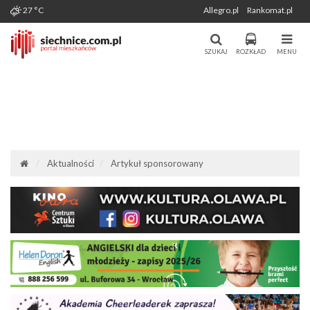
Wygenerowano: 06-08-2026
27 °C
Allegro.pl
Rankomat.pl
Miasto i Gmina Siechnice - Portal
Portal Mieszkańców Siechnic
Mieszkańców. Aktualności, forum,
SZUKAJ
ROZKŁAD
MENU
komunikacja.
Aktualności
Artykuł sponsorowany