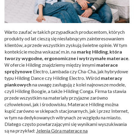
Warto zaufać w takich przypadkach producentom, których
produkty od lat cieszą się niesłabnącym zainteresowaniem
klientów, a przede wszystkim zyskują świetne opinie. W tym
kontekście można wskazać m.in. na
markę Hilding
,
która
tworzy wygodne, ergonomiczne i wytrzymałe materace
.
W ofercie Hilding znajdziemy między innymi
materace
sprężynowe
Electro, Lambada czy Cha-Cha, jak hybrydowe
typu Hilding Dance czy Hilding Electro. Wśród
materacy
piankowych
na uwagę zasługują z kolei najnowsze modele,
czyli Hilding Boogie, a także Hilding Conga. Firma ta stawia
przede wszystkim na materiały przyjazne zarówno
człowiekowi, jak i środowisku. Materace Hilding można
kupić zarówno w sklepach stacjonarnych, jak i przez Internet,
w tym na dedykowanych witrynach ze względu na miasto.
Dlatego często powtarzającymi się wynikami wyszukiwania
są na przykład:
Jelenia Góra materace na