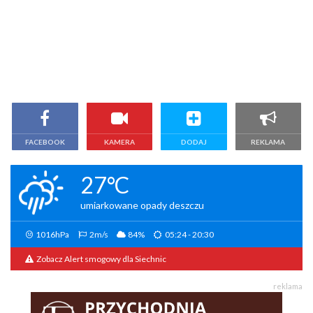
FACEBOOK
KAMERA
DODAJ
REKLAMA
27°C
umiarkowane opady deszczu
1016hPa
2m/s
84%
05:24 - 20:30
Zobacz Alert smogowy dla Siechnic
reklama