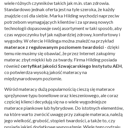
wiele różnych czynników takich jak m.in. stan zdrowia.
Standardowo jednak oferta jest na tyle szeroka, że każdy
znajdzie coś dla siebie. Marka Hilding wychodzi naprzeciw
potrzebom wymagających klientów i za sprawą nowych
technologii dopasowuje swój asortyment w taki sposób, aby
czas wypoczynku był jak najbardziej zdrowy, komfortowy i
wygodny. W ofercie Hildinga można znaleźć na przykład
materace z regulowanym poziomem twardości
- dzięki
temu nie musimy się obawiać, że przez Internet zakupimy
materac zbyt miękki lub za twardy. Firma Hilding posiada
również
certyfikat jakości Szwajcarskiego Instytutu AEH
,
co potwierdza wysoką jakość materacy na
międzynarodowym poziomie.
Wśród materacy dużą popularnością cieszą się materace
sprężynowe typu bonellowe oraz kieszeniowego, ale coraz
częściej klienci decydują się na o wiele wygodniejsze
materace piankowe lub hybrydowe. Do istotnych elementów,
na które warto zwrócić uwagę przy zakupie materaca, należą
jego wielkość, grubość, stopień twardości, a także to, czy
posiada jakieś dodatkowe wyposażenie. Wiele tego rodzaju