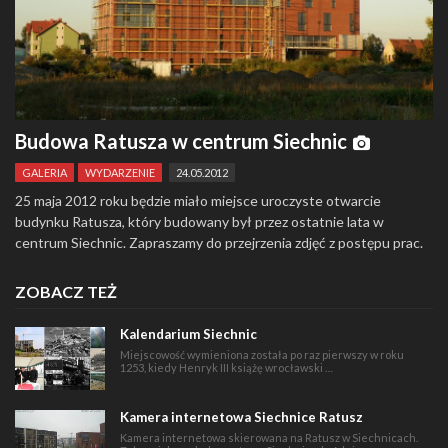
Budowa Ratusza w centrum Siechnic
GALERIA
WYDARZENIE
24.05.2012
25 maja 2012 roku będzie miało miejsce uroczyste otwarcie
budynku Ratusza, który budowany był przez ostatnie lata w
centrum Siechnic. Zapraszamy do przejrzenia zdjęć z postępu prac.
ZOBACZ TEŻ
Kalendarium Siechnic
Miejscowość wymieniona została po raz pierwszy w roku
1253, kiedy Henryk III książę wrocławski …
Kamera internetowa Siechnice Ratusz
Kamera internetowa skierowana na Ratusz w Siechnicach.