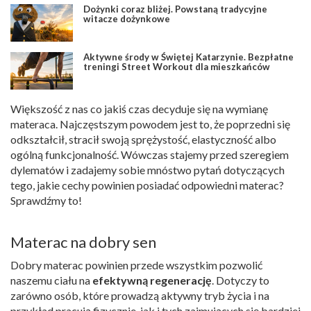
Dożynki coraz bliżej. Powstaną tradycyjne
witacze dożynkowe
Aktywne środy w Świętej Katarzynie. Bezpłatne
treningi Street Workout dla mieszkańców
Większość z nas co jakiś czas decyduje się na wymianę
materaca. Najczęstszym powodem jest to, że poprzedni się
odkształcił, stracił swoją sprężystość, elastyczność albo
ogólną funkcjonalność. Wówczas stajemy przed szeregiem
dylematów i zadajemy sobie mnóstwo pytań dotyczących
tego, jakie cechy powinien posiadać odpowiedni materac?
Sprawdźmy to!
Materac na dobry sen
Dobry materac powinien przede wszystkim pozwolić
naszemu ciału na
efektywną regenerację
. Dotyczy to
zarówno osób, które prowadzą aktywny tryb życia i na
przykład pracują fizycznie, jak i tych zajmujących się bardziej