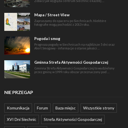
Zobacz jak wygląda centrum Siechnic o każdej …
Mapa / Street-View
Zapraszamy do spaceru po Siechnicach. Niektóre
fotografie mogą pochodzić z 2013 roku.
Pogoda i smog
Prognoza pogody w Siechnicach na najbliższe 5 dni oraz
Alert Smogowy - informacje o stanie jakości …
Gminna Strefa Aktywności Gospodarczej
Gminna Strefa Aktywności Gospodarczej to wydzielony
przez gminę w 1999 roku obszar przeznaczony pod …
NIE PRZEGAP
Komunikacja
Forum
Baza miejsc
Wszystkie strony
XVI Dni Siechnic
Strefa Aktywności Gospodarczej