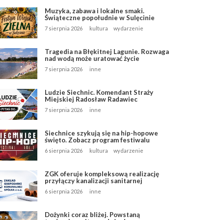
Muzyka, zabawa i lokalne smaki.
Świąteczne popołudnie w Sulęcinie
7 sierpnia 2026
kultura
wydarzenie
Tragedia na Błękitnej Lagunie. Rozwaga
nad wodą może uratować życie
7 sierpnia 2026
inne
Ludzie Siechnic. Komendant Straży
Miejskiej Radosław Radawiec
7 sierpnia 2026
inne
Siechnice szykują się na hip-hopowe
święto. Zobacz program festiwalu
6 sierpnia 2026
kultura
wydarzenie
ZGK oferuje kompleksową realizację
przyłączy kanalizacji sanitarnej
6 sierpnia 2026
inne
Dożynki coraz bliżej. Powstaną