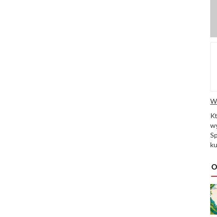
W
K
wy
Sp
ku
O