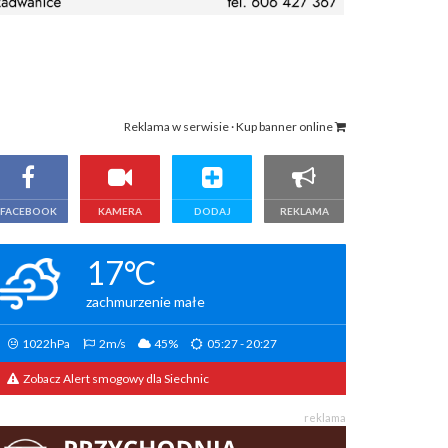
Reklama w serwisie · Kup banner online
FACEBOOK
KAMERA
DODAJ
REKLAMA
17°C
zachmurzenie małe
1022hPa
2m/s
45%
05:27 - 20:27
Zobacz Alert smogowy dla Siechnic
reklama