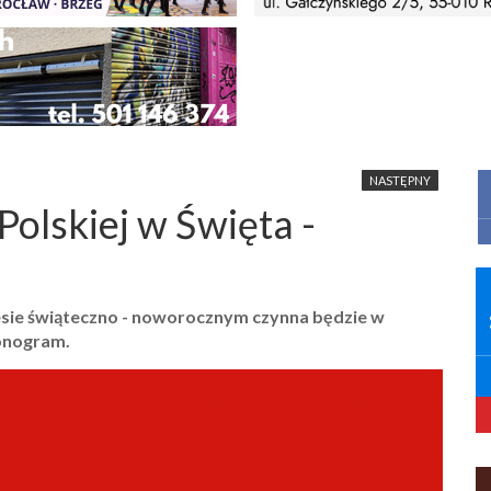
NASTĘPNY
Polskiej w Święta -
esie świąteczno - noworocznym czynna będzie w
onogram.