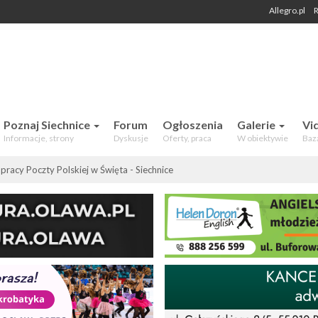
Allegro.pl
R
 Mieszkańców. Aktualności, forum,
Poznaj Siechnice
Forum
Ogłoszenia
Galerie
Vi
Informacje, strony
Dyskusje
Oferty, praca
W obiektywie
Baz
pracy Poczty Polskiej w Święta - Siechnice