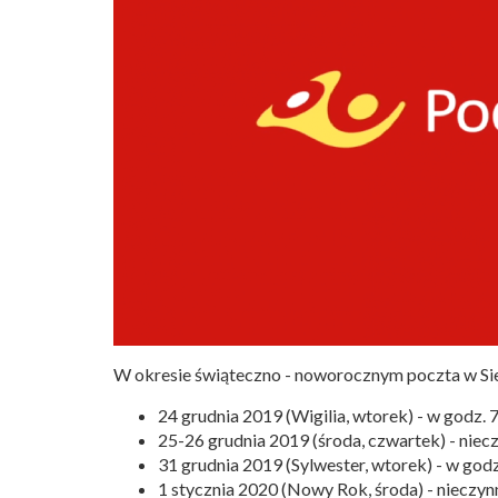
W okresie świąteczno - noworocznym poczta w Sie
24 grudnia 2019 (Wigilia, wtorek) - w godz. 7
25-26 grudnia 2019 (środa, czwartek) - niec
31 grudnia 2019 (Sylwester, wtorek) - w godz.
1 stycznia 2020 (Nowy Rok, środa) - nieczyn