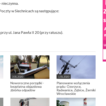
- nieczynna.
oczty w Siechnicach są następujące:
rzy ul. Jana Pawła II 20 (przy ratuszu).
3.01.2020
1.01.2020
Noworoczne porządki -
Planowane wyłączenia
bezpłatna objazdowa
prądu: Ozorzyce,
zbiórka odpadów
Radwanice, Zębice, Żerniki
Wrocławskie