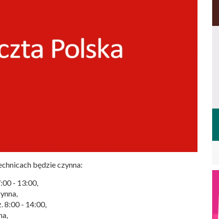
chnicach będzie czynna:
:00 - 13:00,
zynna,
 8:00 - 14:00,
na,