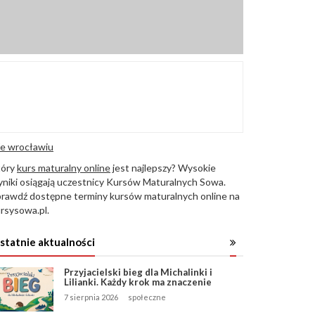
e wrocławiu
tóry
kurs maturalny online
jest najlepszy? Wysokie
niki osiągają uczestnicy Kursów Maturalnych Sowa.
rawdź dostępne terminy kursów maturalnych online na
rsysowa.pl.
statnie aktualności
Przyjacielski bieg dla Michalinki i
Lilianki. Każdy krok ma znaczenie
7 sierpnia 2026
społeczne