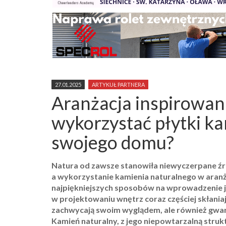
27.01.2025
ARTYKUŁ PARTNERA
Aranżacja inspirowana
wykorzystać płytki 
swojego domu?
Natura od zawsze stanowiła niewyczerpane źród
a wykorzystanie kamienia naturalnego w aranża
najpiękniejszych sposobów na wprowadzenie 
w projektowaniu wnętrz coraz częściej skłaniaj
zachwycają swoim wyglądem, ale również gwaran
Kamień naturalny, z jego niepowtarzalną struk