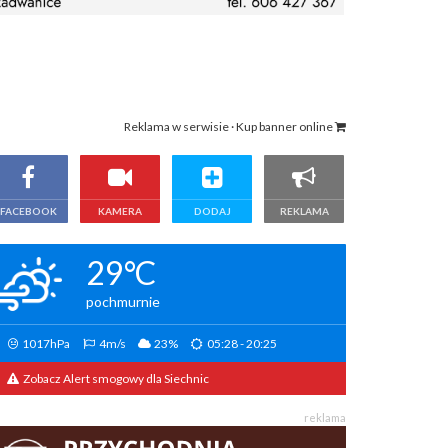
Reklama w serwisie · Kup banner online
FACEBOOK
KAMERA
DODAJ
REKLAMA
29°C
pochmurnie
1017hPa
4m/s
23%
05:28 - 20:25
Zobacz Alert smogowy dla Siechnic
reklama