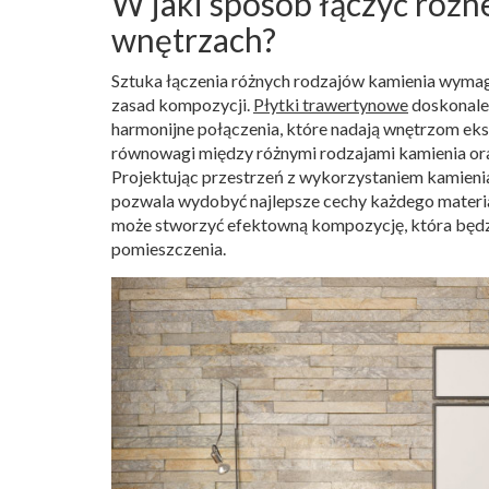
W jaki sposób łączyć różn
wnętrzach?
Sztuka łączenia różnych rodzajów kamienia wyma
zasad kompozycji.
Płytki trawertynowe
doskonale 
harmonijne połączenia, które nadają wnętrzom ek
równowagi między różnymi rodzajami kamienia oraz 
Projektując przestrzeń z wykorzystaniem kamienia
pozwala wydobyć najlepsze cechy każdego materia
może stworzyć efektowną kompozycję, która będzi
pomieszczenia.