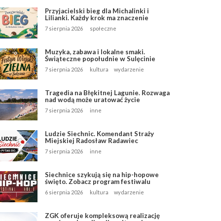
Przyjacielski bieg dla Michalinki i
Lilianki. Każdy krok ma znaczenie
7 sierpnia 2026
społeczne
Muzyka, zabawa i lokalne smaki.
Świąteczne popołudnie w Sulęcinie
7 sierpnia 2026
kultura
wydarzenie
Tragedia na Błękitnej Lagunie. Rozwaga
nad wodą może uratować życie
7 sierpnia 2026
inne
Ludzie Siechnic. Komendant Straży
Miejskiej Radosław Radawiec
7 sierpnia 2026
inne
Siechnice szykują się na hip-hopowe
święto. Zobacz program festiwalu
6 sierpnia 2026
kultura
wydarzenie
ZGK oferuje kompleksową realizację