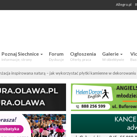
Allegro.pl
R
 Mieszkańców. Aktualności, forum,
Poznaj Siechnice
Forum
Ogłoszenia
Galerie
Vi
Informacje, strony
Dyskusje
Oferty, praca
W obiektywie
Baz
nżacja inspirowana naturą – jak wykorzystać płytki kamienne w dekorowani