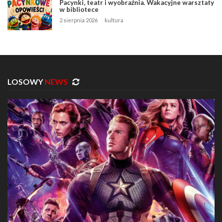
Pacynki, teatr i wyobraźnia. Wakacyjne warsztaty
w bibliotece
2 sierpnia 2026
kultura
LOSOWY
NEWS