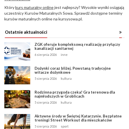
Który
kurs maturalny online
jest najlepszy? Wysokie wyniki osiągają
uczestnicy Kursów Maturalnych Sowa. Sprawdź dostępne terminy
kursów maturalnych online na kursysowa.pl.
Ostatnie aktualności
ZGK oferuje kompleksową realizację przyłączy
kanalizacji sanitarnej
6 sierpnia 2026
inne
Dożynki coraz bliżej. Powstaną tradycyjne
witacze dożynkowe
5 sierpnia 2026
kultura
Rodzinna przygoda czeka! Gra terenowa dla
najmłodszych w Groblicach
5 sierpnia 2026
kultura
Aktywne środy w Świętej Katarzynie. Bezpłatne
treningi Street Workout dla mieszkańców
5 sierpnia 2026
sport