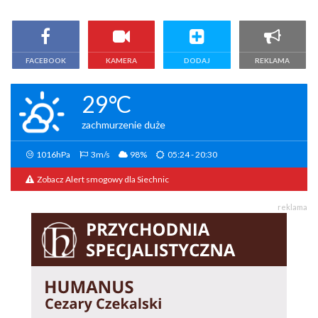
FACEBOOK
KAMERA
DODAJ
REKLAMA
29°C
zachmurzenie duże
1016hPa
3m/s
98%
05:24 - 20:30
Zobacz Alert smogowy dla Siechnic
reklama