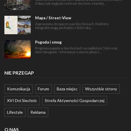
Zobacz jak wygląda centrum Siechnic o każdej …
Mapa / Street-View
Zapraszamy do spaceru po Siechnicach. Niektóre
fotografie mogą pochodzić z 2013 roku.
Pogoda i smog
Prognoza pogody w Siechnicach na najbliższe 5 dni oraz
Alert Smogowy - informacje o stanie jakości …
NIE PRZEGAP
Komunikacja
Forum
Baza miejsc
Wszystkie strony
XVI Dni Siechnic
Strefa Aktywności Gospodarczej
Lifestyle
Reklama
O NAS