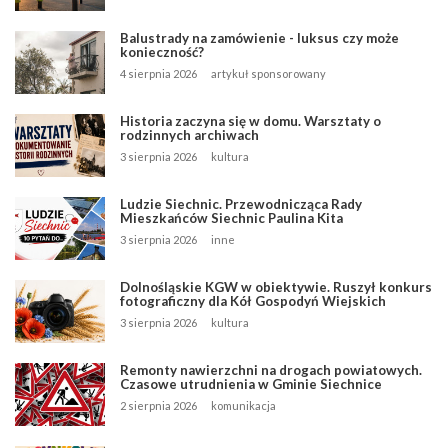
Balustrady na zamówienie - luksus czy może
konieczność?
4 sierpnia 2026
artykuł sponsorowany
Historia zaczyna się w domu. Warsztaty o
rodzinnych archiwach
3 sierpnia 2026
kultura
Ludzie Siechnic. Przewodnicząca Rady
Mieszkańców Siechnic Paulina Kita
3 sierpnia 2026
inne
Dolnośląskie KGW w obiektywie. Ruszył konkurs
fotograficzny dla Kół Gospodyń Wiejskich
3 sierpnia 2026
kultura
Remonty nawierzchni na drogach powiatowych.
Czasowe utrudnienia w Gminie Siechnice
2 sierpnia 2026
komunikacja