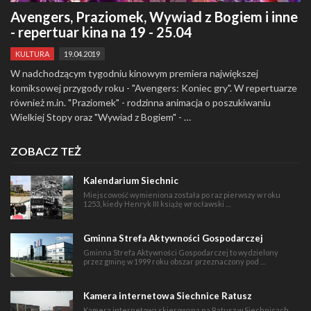
Avengers, Praziomek, Wywiad z Bogiem i inne
- repertuar kina na 19 - 25.04
KULTURA
19.04.2019
W nadchodzącym tygodniu kinowym premiera największej
komiksowej przygody roku - "Avengers: Koniec gry". W repertuarze
również m.in. "Praziomek" - rodzinna animacja o poszukiwaniu
Wielkiej Stopy oraz "Wywiad z Bogiem" - …
ZOBACZ TEŻ
Kalendarium Siechnic
Miejscowość wymieniona została po raz pierwszy w roku
1253, kiedy Henryk III książę wrocławski …
Gminna Strefa Aktywności Gospodarczej
Gminna Strefa Aktywności Gospodarczej to wydzielony
przez gminę w 1999 roku obszar przeznaczony pod …
Kamera internetowa Siechnice Ratusz
Kamera internetowa skierowana na Ratusz w Siechnicach.