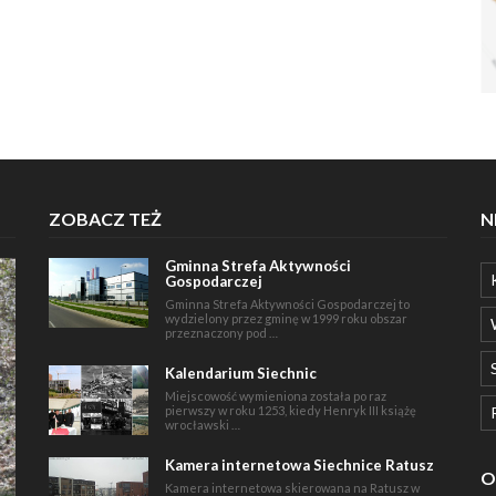
ZOBACZ TEŻ
N
Gminna Strefa Aktywności
Gospodarczej
Gminna Strefa Aktywności Gospodarczej to
wydzielony przez gminę w 1999 roku obszar
przeznaczony pod …
Kalendarium Siechnic
Miejscowość wymieniona została po raz
pierwszy w roku 1253, kiedy Henryk III książę
wrocławski …
Kamera internetowa Siechnice Ratusz
O
Kamera internetowa skierowana na Ratusz w