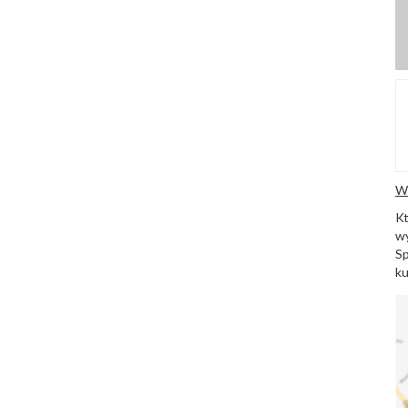
W
K
wy
Sp
ku