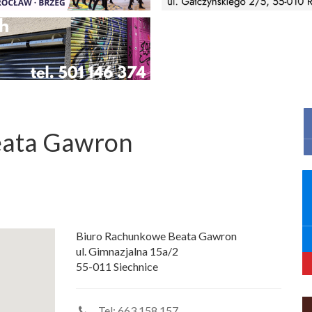
eata Gawron
Biuro Rachunkowe Beata Gawron
ul. Gimnazjalna 15a/2
55-011 Siechnice
Tel:
663 158 157