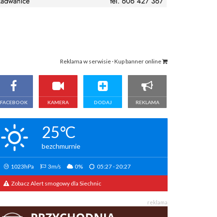
Reklama w serwisie · Kup banner online
FACEBOOK
KAMERA
DODAJ
REKLAMA
25°C
bezchmurnie
1023hPa
3m/s
0%
05:27 - 20:27
Zobacz Alert smogowy dla Siechnic
reklama