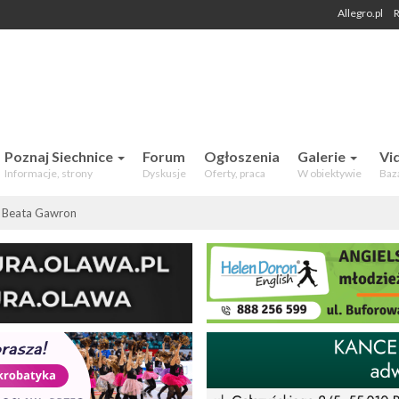
Allegro.pl
R
 Mieszkańców. Aktualności, forum,
Poznaj Siechnice
Forum
Ogłoszenia
Galerie
Vi
Informacje, strony
Dyskusje
Oferty, praca
W obiektywie
Baz
 Beata Gawron